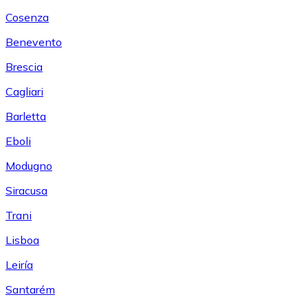
Cosenza
Benevento
Brescia
Cagliari
Barletta
Eboli
Modugno
Siracusa
Trani
Lisboa
Leiría
Santarém