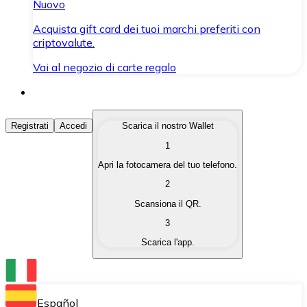
Nuovo
Acquista gift card dei tuoi marchi preferiti con
criptovalute.
Vai al negozio di carte regalo
Acquista Criptovalute
Registrati
Accedi
Scarica il nostro Wallet
1
Acquista le criptovalute che ti interessano in modo rapi
Apri la fotocamera del tuo telefono.
Vendi Criptovalute
2
Converti le tue criptovalute in valuta fiat quando ne ha
Scansiona il QR.
3
Scambia (Swap)
Scarica l'app.
Scambia una criptovaluta con un'altra istantaneamente
Wallet Bitnovo
Conserva le tue cripto in un Wallet self-custodial.
Español