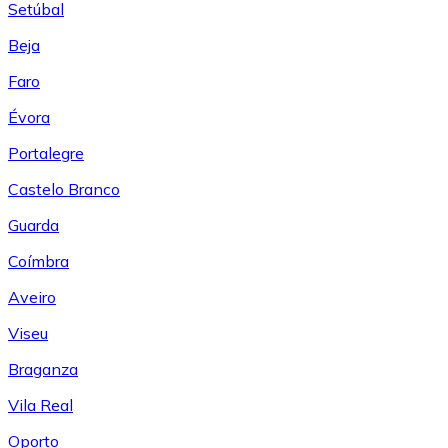
Setúbal
Beja
Faro
Évora
Portalegre
Castelo Branco
Guarda
Coímbra
Aveiro
Viseu
Braganza
Vila Real
Oporto