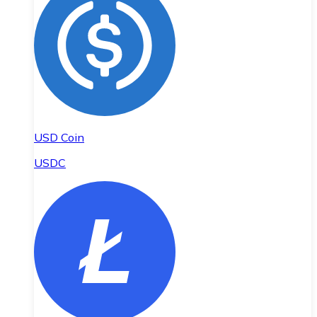
USD Coin
USDC