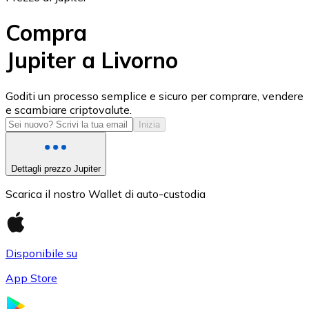
Compra
Jupiter a Livorno
USD Coin
Goditi un processo semplice e sicuro per comprare, vendere
e scambiare criptovalute.
USDC
Inizia
Dettagli prezzo Jupiter
Scarica il nostro Wallet di auto-custodia
Disponibile su
App Store
Litecoin