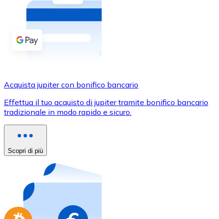
Acquista criptovalute in contanti e altri mezzi di pagam
Acquista con contanti
Bonifico SEPA
Aggiungi fondi al tuo conto Bitnovo o fai acquisti dirett
Acquista con bonifico bancario
Acquista jupiter con bonifico bancario
Carta di credito / debito
Effettua il tuo acquisto di jupiter tramite bonifico bancario
Usa le carte Visa e Mastercard per acquistare criptovalut
tradizionale in modo rapido e sicuro.
Acquista con carta
Negozio - Carte regalo
Scopri di più
Nuovo
Acquista gift card dei tuoi marchi preferiti con criptoval
Vai al negozio di carte regalo