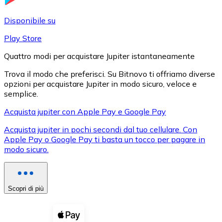
LTC
Disponibile su
Play Store
Quattro modi per acquistare Jupiter istantaneamente
Trova il modo che preferisci. Su Bitnovo ti offriamo diverse
opzioni per acquistare Jupiter in modo sicuro, veloce e
semplice.
Acquista jupiter con Apple Pay e Google Pay
Acquista jupiter in pochi secondi dal tuo cellulare. Con
XRP
Apple Pay o Google Pay ti basta un tocco per pagare in
modo sicuro.
XRP
Scopri di più
Vedi tutto
Buoni cripto