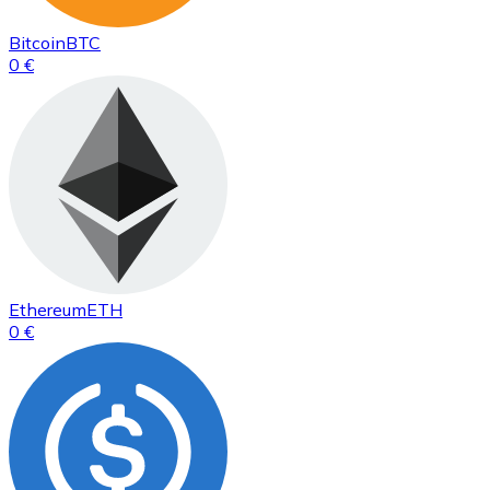
Bitcoin
BTC
0 €
Ethereum
ETH
0 €