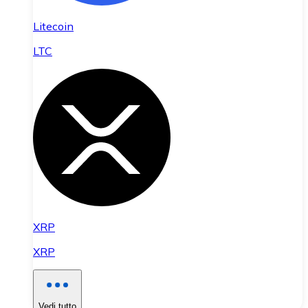
Litecoin
LTC
XRP
XRP
Vedi tutto