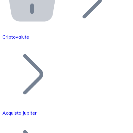
API Bitnovo
Integra la nostra API nel tuo ecosistema.
Diventa Rivenditore
Unisciti alla nostra rete di rivenditori e commercializza i
Criptovalute
Inserisci un Token
Aggiungi il token del tuo progetto al nostro servizio di
Acquista Jupiter
Bitcoin