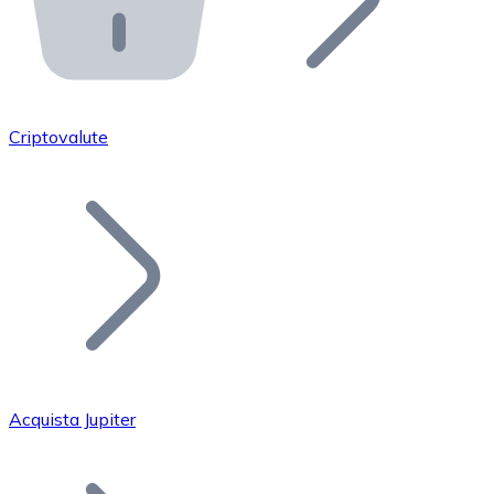
API Bitnovo
Integra la nostra API nel tuo ecosistema.
Diventa Rivenditore
Unisciti alla nostra rete di rivenditori e commercializza i
Criptovalute
Inserisci un Token
Aggiungi il token del tuo progetto al nostro servizio di
Acquista Jupiter
Bitcoin