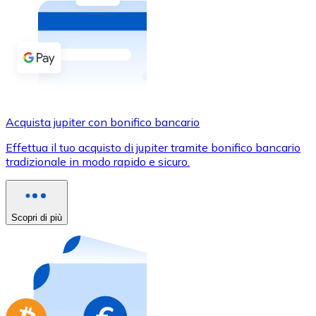
Acquista criptovalute in contanti e altri mezzi di pagam
Acquista con contanti
Bonifico SEPA
Aggiungi fondi al tuo conto Bitnovo o fai acquisti dirett
Acquista con bonifico bancario
Acquista jupiter con bonifico bancario
Carta di credito / debito
Effettua il tuo acquisto di jupiter tramite bonifico bancario
Usa le carte Visa e Mastercard per acquistare criptovalut
tradizionale in modo rapido e sicuro.
Acquista con carta
Negozio - Carte regalo
Scopri di più
Nuovo
Acquista gift card dei tuoi marchi preferiti con criptoval
Vai al negozio di carte regalo