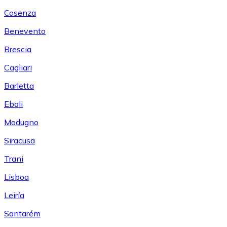
Cosenza
Benevento
Brescia
Cagliari
Barletta
Eboli
Modugno
Siracusa
Trani
Lisboa
Leiría
Santarém