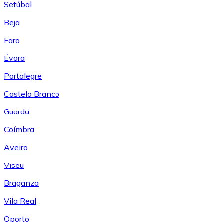
Setúbal
Beja
Faro
Évora
Portalegre
Castelo Branco
Guarda
Coímbra
Aveiro
Viseu
Braganza
Vila Real
Oporto