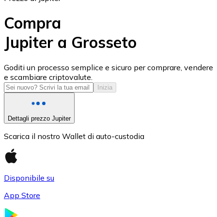
Compra
Jupiter a Grosseto
USD Coin
Goditi un processo semplice e sicuro per comprare, vendere
e scambiare criptovalute.
USDC
Inizia
Dettagli prezzo Jupiter
Scarica il nostro Wallet di auto-custodia
Disponibile su
App Store
Litecoin