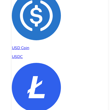
USD Coin
USDC