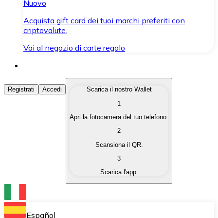
Nuovo
Acquista gift card dei tuoi marchi preferiti con
criptovalute.
Vai al negozio di carte regalo
Acquista Criptovalute
Registrati
Accedi
Scarica il nostro Wallet
1
Acquista le criptovalute che ti interessano in modo rapi
Apri la fotocamera del tuo telefono.
Vendi Criptovalute
2
Converti le tue criptovalute in valuta fiat quando ne ha
Scansiona il QR.
3
Scambia (Swap)
Scarica l'app.
Scambia una criptovaluta con un'altra istantaneamente
Wallet Bitnovo
Conserva le tue cripto in un Wallet self-custodial.
Español