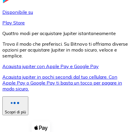
LTC
Disponibile su
Play Store
Quattro modi per acquistare Jupiter istantaneamente
Trova il modo che preferisci. Su Bitnovo ti offriamo diverse
opzioni per acquistare Jupiter in modo sicuro, veloce e
semplice.
Acquista jupiter con Apple Pay e Google Pay
Acquista jupiter in pochi secondi dal tuo cellulare. Con
XRP
Apple Pay o Google Pay ti basta un tocco per pagare in
modo sicuro.
XRP
Scopri di più
Vedi tutto
Buoni cripto