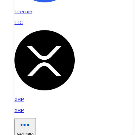
Litecoin
LTC
XRP
XRP
Vedi tutto