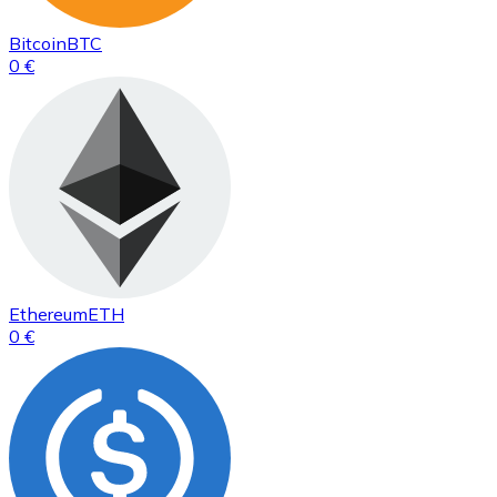
Bitcoin
BTC
0 €
Ethereum
ETH
0 €