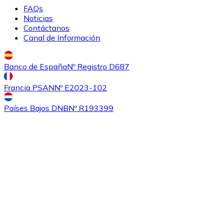
FAQs
Noticias
Comprar
Sushi
con transferencia bancaria
Contáctanos
SUSHI
Canal de Información
Banco de España
Nº Registro D687
Francia PSAN
Nº E2023-102
Países Bajos DNB
Nº R193399
Comprar
0x
con transferencia bancaria
ZRX