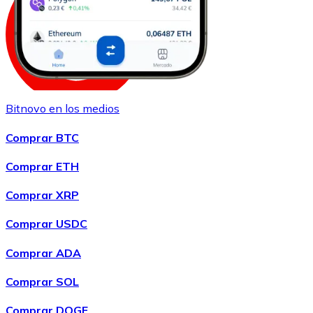
Bitnovo en los medios
Comprar
Shiba Inu
con transferencia bancaria
SHIB
Comprar BTC
Comprar ETH
Comprar XRP
Comprar USDC
Comprar ADA
Comprar SOL
Comprar
Uniswap
con transferencia bancaria
UNI
Comprar DOGE