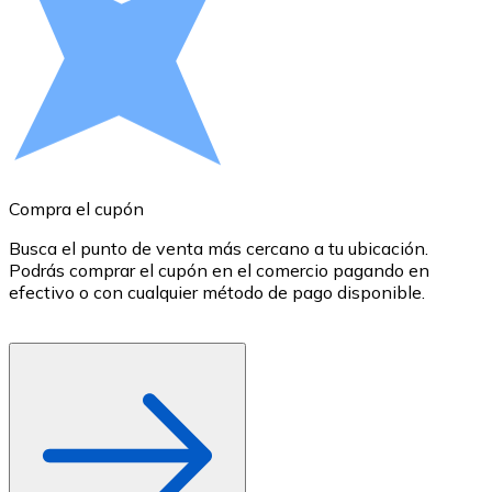
Comprar con Transferencia
Tarjeta de crédito / débito
Utiliza tarjetas Visa y Mastercard para comprar criptom
Comprar con tarjeta
Tienda - Tarjetas regalo
Compra el cupón
R
Nuevo
Busca el punto de venta más cercano a tu ubicación.
S
Compra tarjetas regalo de tus marcas favoritas con cr
Podrás comprar el cupón en el comercio pagando en
B
Ir a la tienda de tarjetas regalo
efectivo o con cualquier método de pago disponible.
c