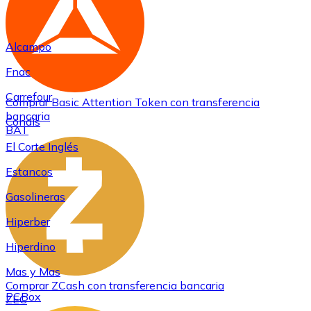
Alcampo
Fnac
Carrefour
Comprar
Basic Attention Token
con transferencia
bancaria
Condis
BAT
El Corte Inglés
Estancos
Gasolineras
Hiperber
Hiperdino
Mas y Mas
Comprar
ZCash
con transferencia bancaria
PCBox
ZEC