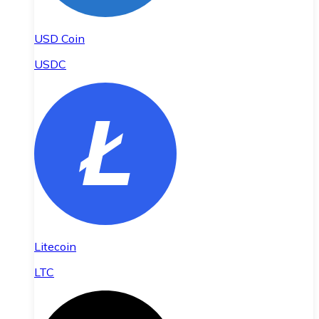
USD Coin
USDC
Litecoin
LTC