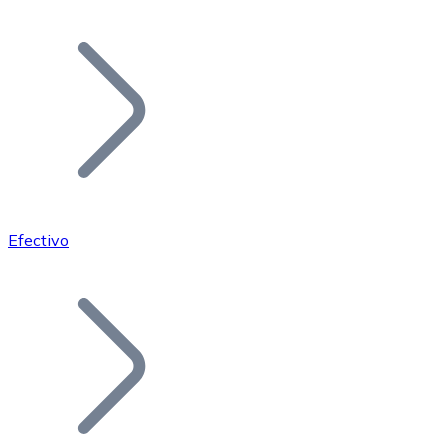
Listar Token
Añade tu proyecto a nuestro ecosistema.
Efectivo
Bitcoin
BTC