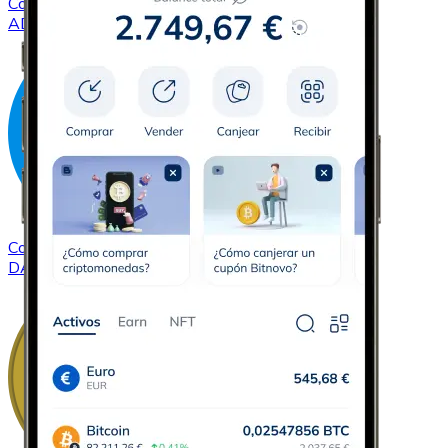
Comprar
Cardano
con transferencia bancaria
ADA
Comprar
Dash
con transferencia bancaria
DASH