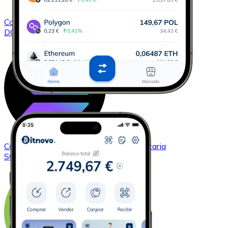
Comprar
Dogecoin
con transferencia bancaria
DOGE
Comprar
Solana
con transferencia bancaria
SOL