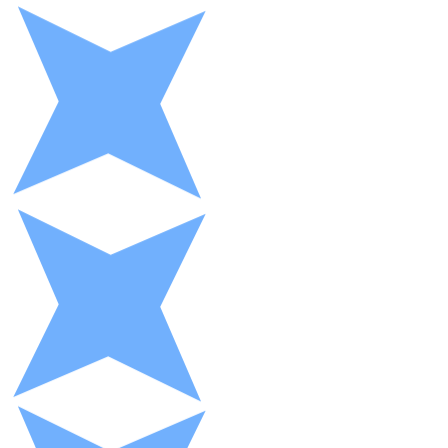
XRP
XRP
Ver todo
Efectivo
Compra criptomonedas con efectivo en tu tienda más 
Comprar con efectivo
Transferencia SEPA
Añade fondos a tu cuenta Bitnovo o realiza compras di