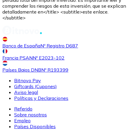
ALGO
comprender los riesgos de esta inversión, que se explican
detalladamente en</title> <subtitle>este enlace.
</subtitle>
Banco de España
Nº Registro D687
Francia PSAN
Nº E2023-102
Países Bajos DNB
Nº R193399
Comprar
Tezos
con transferencia bancaria
XTZ
Bitnovo Pay
Giftcards (Cupones)
Aviso legal
Políticas y Declaraciones
Referido
Sobre nosotros
Empleo
Países Disponibles