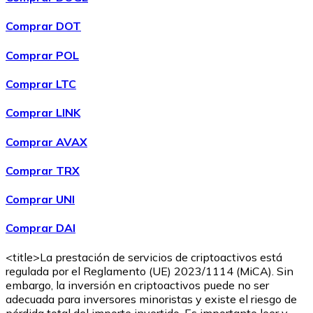
Comprar DOT
Comprar POL
Comprar LTC
Comprar LINK
Comprar AVAX
Comprar
Ethereum Classic
con transferencia bancaria
ETC
Comprar TRX
Comprar UNI
Comprar DAI
<title>La prestación de servicios de criptoactivos está
regulada por el Reglamento (UE) 2023/1114 (MiCA). Sin
embargo, la inversión en criptoactivos puede no ser
adecuada para inversores minoristas y existe el riesgo de
Comprar
Algorand
con transferencia bancaria
pérdida total del importe invertido. Es importante leer y