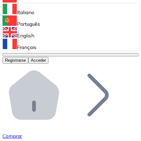
Bitnovo Ramp
Italiano
Integra nuestra solución en tu plataforma.
Português
Bitnovo Giftcards
English
Vende nuestras tarjetas regalo en tu negocio.
Français
Bitnovo OTC
Registrarse
Acceder
Realiza operaciones de gran volumen.
Bitnovo ATM
Integra un ATM Bitnovo en tu negocio y permite que t
Bitnovo API
Integra nuestra API en tu ecosistema.
Conviértete en Distribuidor
Únete a nuestra red de distribuidores.
Comprar