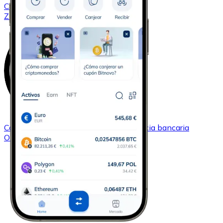
Comprar
0x
con transferencia bancaria
ZRX
Comprar
OMG Network
con transferencia bancaria
OMG