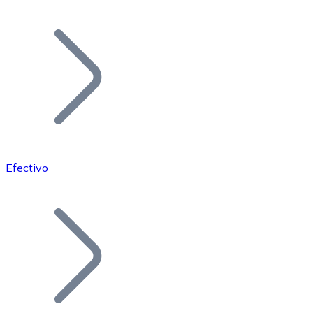
Listar Token
Añade tu proyecto a nuestro ecosistema.
Efectivo
Bitcoin
BTC