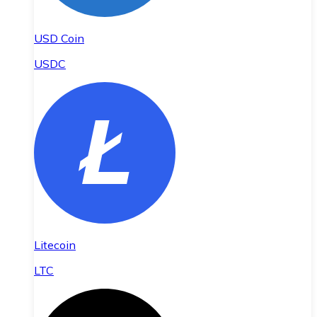
USD Coin
USDC
Litecoin
LTC