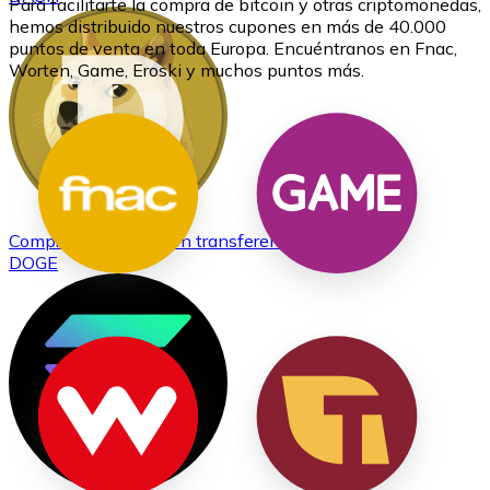
Para facilitarte la compra de bitcoin y otras criptomonedas,
hemos distribuido nuestros cupones en más de 40.000
puntos de venta en toda Europa. Encuéntranos en Fnac,
Worten, Game, Eroski y muchos puntos más.
Comprar
Dogecoin
con transferencia bancaria
DOGE