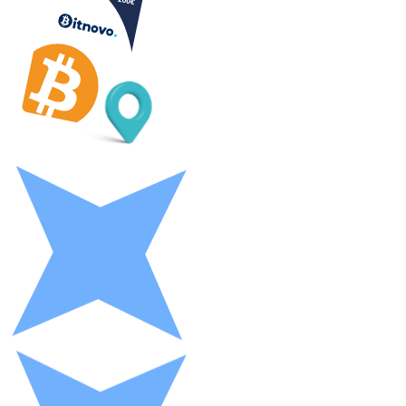
XRP
XRP
Ver todo
Efectivo
Compra criptomonedas con efectivo en tu tienda más 
Comprar con efectivo
Transferencia SEPA
Añade fondos a tu cuenta Bitnovo o realiza compras di