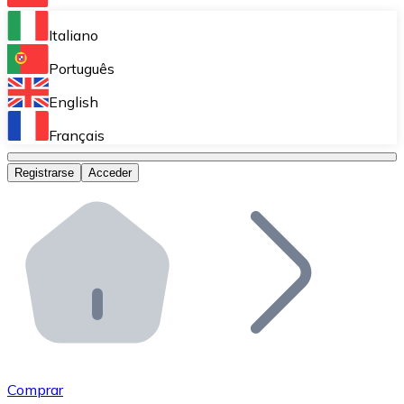
Bitnovo Ramp
Italiano
Integra nuestra solución en tu plataforma.
Português
Bitnovo Giftcards
English
Vende nuestras tarjetas regalo en tu negocio.
Français
Bitnovo OTC
Registrarse
Acceder
Realiza operaciones de gran volumen.
Bitnovo ATM
Integra un ATM Bitnovo en tu negocio y permite que t
Bitnovo API
Integra nuestra API en tu ecosistema.
Conviértete en Distribuidor
Únete a nuestra red de distribuidores.
Comprar