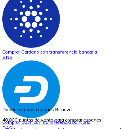
Comprar
Cardano
con transferencia bancaria
ADA
Donde comprar cupones Bitnovo
40.000 puntos de venta para comprar cupones
Comprar
Dash
con transferencia bancaria
DASH