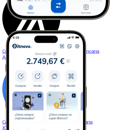
Comprar
Algorand
con transferencia bancaria
ALGO
Comprar
Tezos
con transferencia bancaria
XTZ