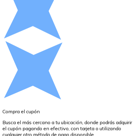
Comprar con Transferencia
Tarjeta de crédito / débito
Utiliza tarjetas Visa y Mastercard para comprar criptom
Comprar con tarjeta
Tienda - Tarjetas regalo
Nuevo
Compra tarjetas regalo de tus marcas favoritas con cr
Ir a la tienda de tarjetas regalo
Compra el cupón
R
Busca el más cercano a tu ubicación, donde podrás adquirir
S
el cupón pagando en efectivo, con tarjeta o utilizando
B
cualquier otro método de pago disponible.
c