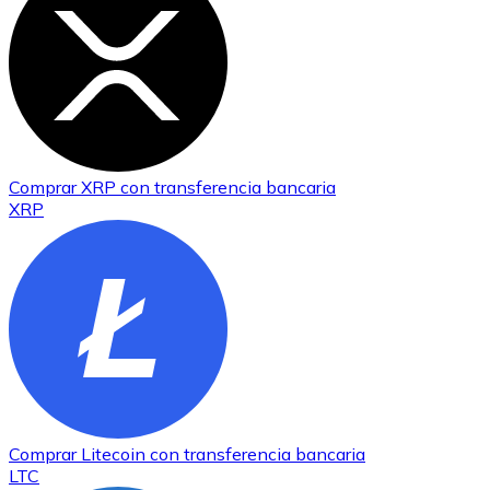
Comprar
XRP
con transferencia bancaria
XRP
Comprar
Litecoin
con transferencia bancaria
LTC