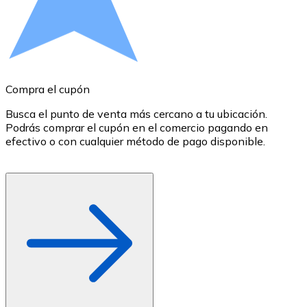
Comprar con Transferencia
Tarjeta de crédito / débito
Utiliza tarjetas Visa y Mastercard para comprar criptom
Comprar con tarjeta
Compra el cupón
R
Tienda - Tarjetas regalo
Busca el punto de venta más cercano a tu ubicación.
S
Podrás comprar el cupón en el comercio pagando en
B
Nuevo
efectivo o con cualquier método de pago disponible.
c
Compra tarjetas regalo de tus marcas favoritas con cr
Ir a la tienda de tarjetas regalo