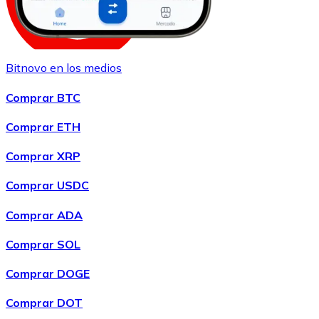
Bitnovo en los medios
Comprar
Shiba Inu
con transferencia bancaria
SHIB
Comprar BTC
Comprar ETH
Comprar XRP
Comprar USDC
Comprar ADA
Comprar SOL
Comprar
Uniswap
con transferencia bancaria
UNI
Comprar DOGE
Comprar DOT