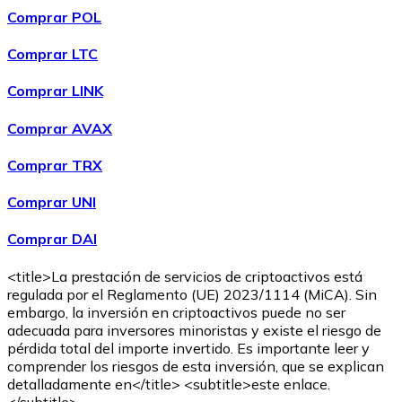
Comprar POL
Comprar LTC
Comprar LINK
Comprar AVAX
Comprar
Ethereum Classic
con transferencia bancaria
ETC
Comprar TRX
Comprar UNI
Comprar DAI
<title>La prestación de servicios de criptoactivos está
regulada por el Reglamento (UE) 2023/1114 (MiCA). Sin
embargo, la inversión en criptoactivos puede no ser
adecuada para inversores minoristas y existe el riesgo de
Comprar
Algorand
con transferencia bancaria
pérdida total del importe invertido. Es importante leer y
ALGO
comprender los riesgos de esta inversión, que se explican
detalladamente en</title> <subtitle>este enlace.
</subtitle>