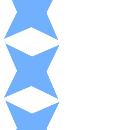
XRP
XRP
Ver todo
Efectivo
Compra criptomonedas con efectivo en tu tienda más 
Comprar con efectivo
Transferencia SEPA
Añade fondos a tu cuenta Bitnovo o realiza compras di