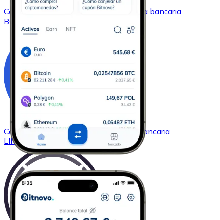
Comprar
Bitcoin Cash
con transferencia bancaria
BCH
Comprar
Chainlink
con transferencia bancaria
LINK