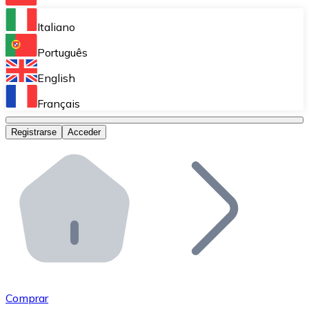
Bitnovo Ramp
Italiano
Integra nuestra solución en tu plataforma.
Português
Bitnovo Giftcards
English
Vende nuestras tarjetas regalo en tu negocio.
Français
Bitnovo OTC
Registrarse
Acceder
Realiza operaciones de gran volumen.
Bitnovo ATM
Integra un ATM Bitnovo en tu negocio y permite que t
Bitnovo API
Integra nuestra API en tu ecosistema.
Conviértete en Distribuidor
Únete a nuestra red de distribuidores.
Comprar