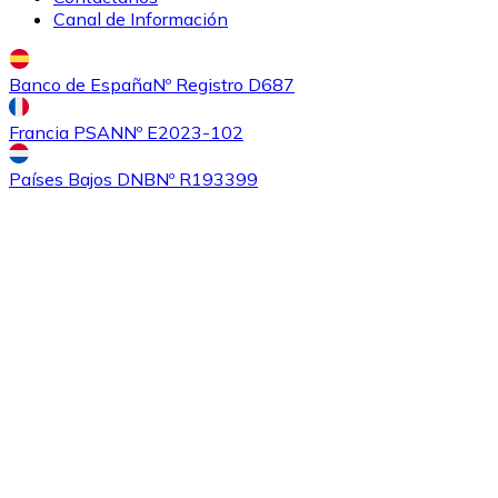
Canal de Información
Banco de España
Nº Registro D687
Francia PSAN
Nº E2023-102
Países Bajos DNB
Nº R193399
Comprar
0x
con transferencia bancaria
ZRX