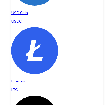
USD Coin
USDC
Litecoin
LTC