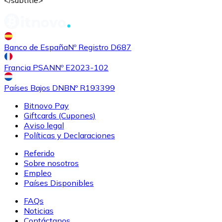
Banco de España
Nº Registro D687
Francia PSAN
Nº E2023-102
Países Bajos DNB
Nº R193399
Comprar
Tezos
con transferencia bancaria
XTZ
Bitnovo Pay
Giftcards (Cupones)
Aviso legal
Políticas y Declaraciones
Referido
Sobre nosotros
Empleo
Países Disponibles
FAQs
Noticias
Comprar
Sushi
con transferencia bancaria
Contáctanos
SUSHI