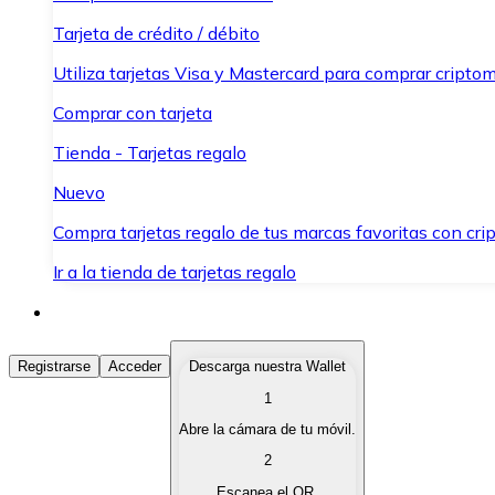
Tarjeta de crédito / débito
Utiliza tarjetas Visa y Mastercard para comprar criptom
Comprar con tarjeta
Tienda - Tarjetas regalo
Nuevo
Compra tarjetas regalo de tus marcas favoritas con cr
Ir a la tienda de tarjetas regalo
Comprar Criptomonedas
Registrarse
Acceder
Descarga nuestra Wallet
1
Compra criptomonedas con diferentes métodos de pag
Abre la cámara de tu móvil.
Vender Criptomonedas
2
Vende tus criptomonedas de forma rápida y segura.
Escanea el QR.