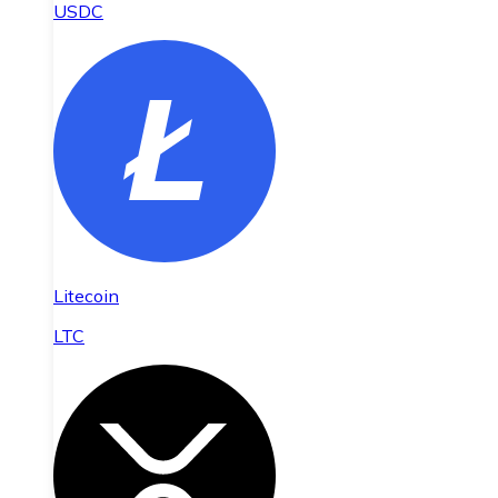
USDC
Litecoin
LTC