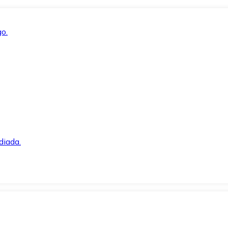
o.
diada.