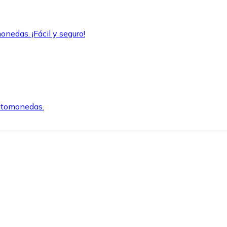
onedas. ¡Fácil y seguro!
iptomonedas.
o.