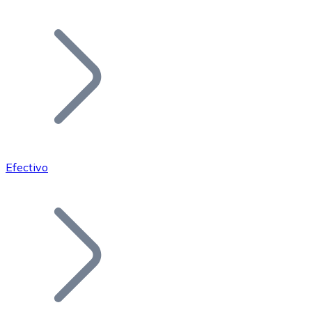
Listar Token
Añade tu proyecto a nuestro ecosistema.
Efectivo
Bitcoin
BTC