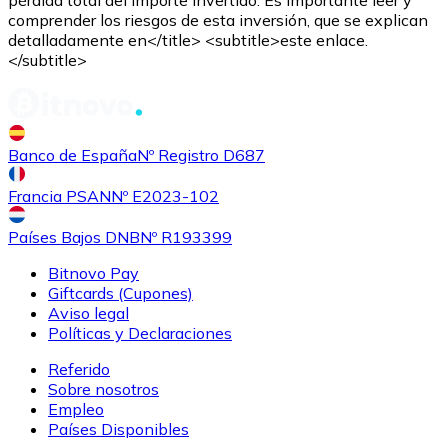
ALGO
comprender los riesgos de esta inversión, que se explican
detalladamente en</title> <subtitle>este enlace.
</subtitle>
Banco de España
Nº Registro D687
Francia PSAN
Nº E2023-102
Países Bajos DNB
Nº R193399
Comprar
Tezos
con transferencia bancaria
XTZ
Bitnovo Pay
Giftcards (Cupones)
Aviso legal
Políticas y Declaraciones
Referido
Sobre nosotros
Empleo
Países Disponibles