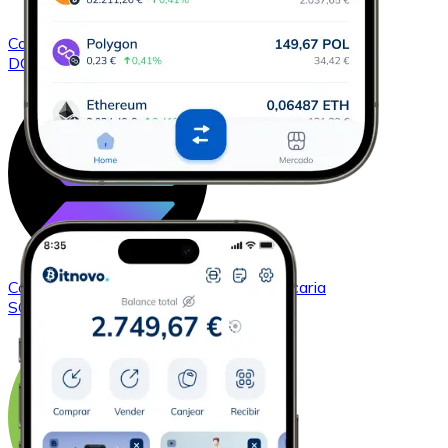
Comprar
Dogecoin
con transferencia bancaria
DOGE
Comprar
Solana
con transferencia bancaria
SOL