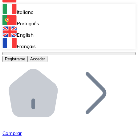
Bitnovo Ramp
Italiano
Integra nuestra solución en tu plataforma.
Português
Bitnovo Giftcards
English
Vende nuestras tarjetas regalo en tu negocio.
Français
Bitnovo OTC
Registrarse
Acceder
Realiza operaciones de gran volumen.
Bitnovo ATM
Integra un ATM Bitnovo en tu negocio y permite que t
Bitnovo API
Integra nuestra API en tu ecosistema.
Conviértete en Distribuidor
Únete a nuestra red de distribuidores.
Comprar