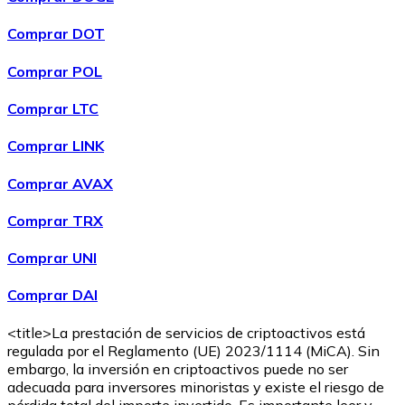
Comprar DOT
Comprar POL
Comprar LTC
Comprar LINK
Comprar AVAX
Comprar
Ethereum Classic
con transferencia bancaria
ETC
Comprar TRX
Comprar UNI
Comprar DAI
<title>La prestación de servicios de criptoactivos está
regulada por el Reglamento (UE) 2023/1114 (MiCA). Sin
embargo, la inversión en criptoactivos puede no ser
adecuada para inversores minoristas y existe el riesgo de
Comprar
Algorand
con transferencia bancaria
pérdida total del importe invertido. Es importante leer y