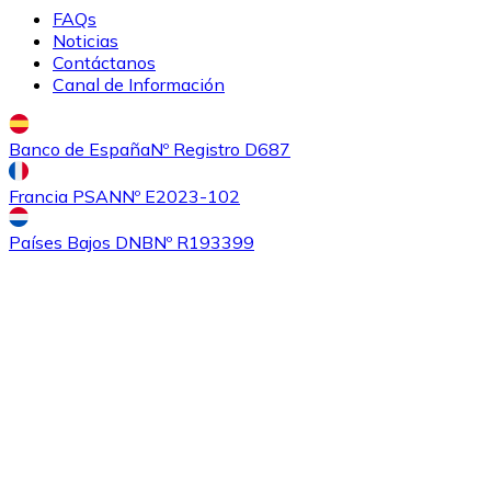
FAQs
Noticias
Comprar
Sushi
con transferencia bancaria
Contáctanos
SUSHI
Canal de Información
Banco de España
Nº Registro D687
Francia PSAN
Nº E2023-102
Países Bajos DNB
Nº R193399
Comprar
0x
con transferencia bancaria
ZRX