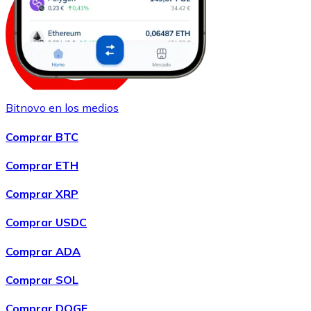
Bitnovo en los medios
Comprar
Shiba Inu
con transferencia bancaria
SHIB
Comprar BTC
Comprar ETH
Comprar XRP
Comprar USDC
Comprar ADA
Comprar SOL
Comprar
Uniswap
con transferencia bancaria
UNI
Comprar DOGE