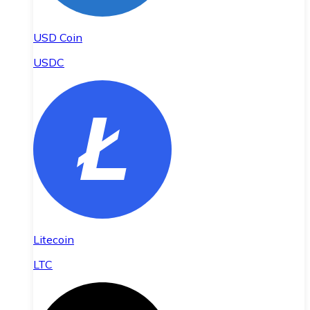
USD Coin
USDC
Litecoin
LTC