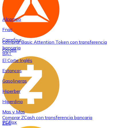
Alcampo
Fnac
Carrefour
Comprar
Basic Attention Token
con transferencia
bancaria
Condis
BAT
El Corte Inglés
Estancos
Gasolineras
Hiperber
Hiperdino
Mas y Mas
Comprar
ZCash
con transferencia bancaria
PCBox
ZEC