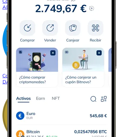
Comprar
Cardano
con transferencia bancaria
ADA
Comprar
Dash
con transferencia bancaria
DASH