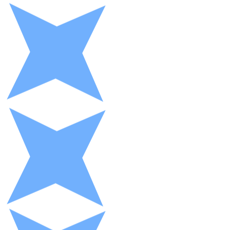
XRP
XRP
Ver todo
Efectivo
Compra criptomonedas con efectivo en tu tienda más 
Comprar con efectivo
Transferencia SEPA
Añade fondos a tu cuenta Bitnovo o realiza compras di