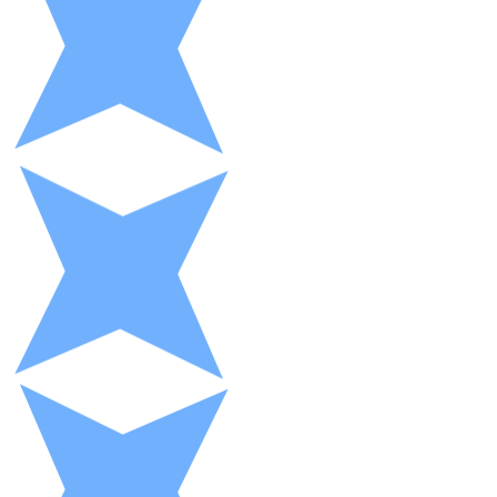
XRP
XRP
Ver todo
Efectivo
Compra criptomonedas con efectivo en tu tienda más 
Comprar con efectivo
Transferencia SEPA
Añade fondos a tu cuenta Bitnovo o realiza compras di