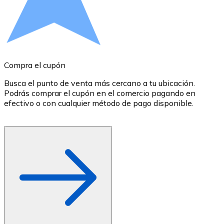
Comprar con Transferencia
Tarjeta de crédito / débito
Utiliza tarjetas Visa y Mastercard para comprar criptom
Comprar con tarjeta
Compra el cupón
R
Tienda - Tarjetas regalo
Busca el punto de venta más cercano a tu ubicación.
S
Podrás comprar el cupón en el comercio pagando en
B
Nuevo
efectivo o con cualquier método de pago disponible.
c
Compra tarjetas regalo de tus marcas favoritas con cr
Ir a la tienda de tarjetas regalo