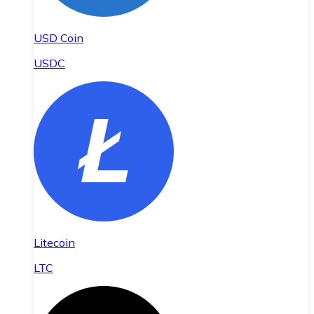
USD Coin
USDC
Litecoin
LTC