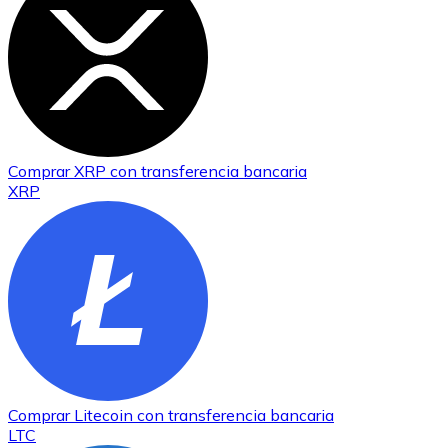
Comprar
XRP
con transferencia bancaria
XRP
Comprar
Litecoin
con transferencia bancaria
LTC