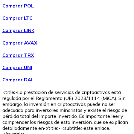
Comprar POL
Comprar LTC
Comprar LINK
Comprar AVAX
Comprar
Ethereum Classic
con transferencia bancaria
ETC
Comprar TRX
Comprar UNI
Comprar DAI
<title>La prestación de servicios de criptoactivos está
regulada por el Reglamento (UE) 2023/1114 (MiCA). Sin
embargo, la inversión en criptoactivos puede no ser
adecuada para inversores minoristas y existe el riesgo de
Comprar
Algorand
con transferencia bancaria
pérdida total del importe invertido. Es importante leer y
ALGO
comprender los riesgos de esta inversión, que se explican
detalladamente en</title> <subtitle>este enlace.
</subtitle>