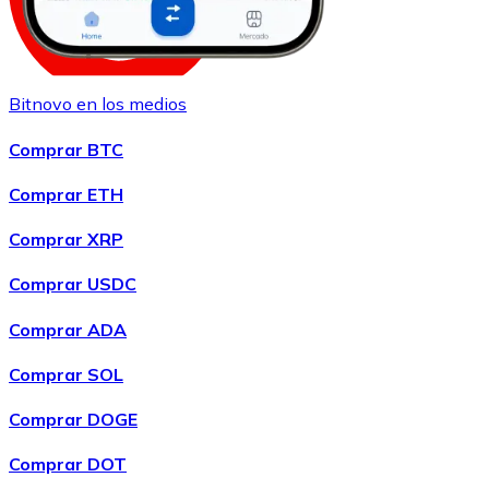
Bitnovo en los medios
Comprar
Shiba Inu
con transferencia bancaria
SHIB
Comprar BTC
Comprar ETH
Comprar XRP
Comprar USDC
Comprar ADA
Comprar SOL
Comprar
Uniswap
con transferencia bancaria
UNI
Comprar DOGE
Comprar DOT