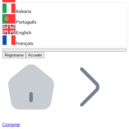
Bitnovo Ramp
Italiano
Integra nuestra solución en tu plataforma.
Português
Bitnovo Giftcards
English
Vende nuestras tarjetas regalo en tu negocio.
Français
Bitnovo OTC
Registrarse
Acceder
Realiza operaciones de gran volumen.
Bitnovo ATM
Integra un ATM Bitnovo en tu negocio y permite que t
Bitnovo API
Integra nuestra API en tu ecosistema.
Conviértete en Distribuidor
Únete a nuestra red de distribuidores.
Comprar