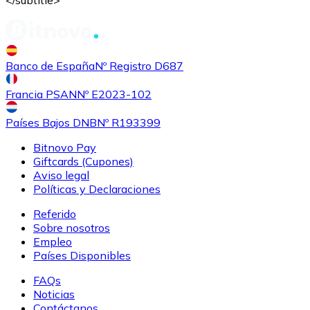
Banco de España
Nº Registro D687
Francia PSAN
Nº E2023-102
Países Bajos DNB
Nº R193399
Comprar
Tezos
con transferencia bancaria
XTZ
Bitnovo Pay
Giftcards (Cupones)
Aviso legal
Políticas y Declaraciones
Referido
Sobre nosotros
Empleo
Países Disponibles
FAQs
Noticias
Comprar
Sushi
con transferencia bancaria
Contáctanos
SUSHI