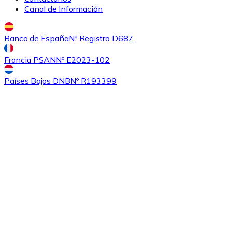
Canal de Información
Banco de España
Nº Registro D687
Francia PSAN
Nº E2023-102
Países Bajos DNB
Nº R193399
Comprar
0x
con transferencia bancaria
ZRX