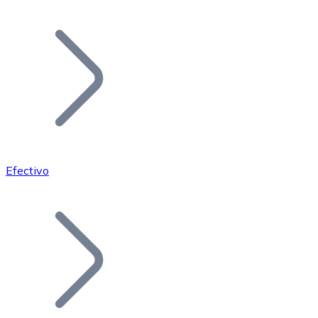
Listar Token
Añade tu proyecto a nuestro ecosistema.
Efectivo
Bitcoin
BTC