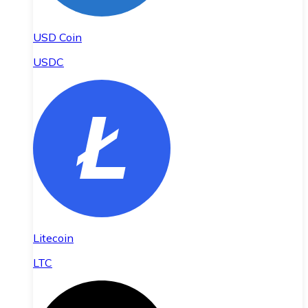
USD Coin
USDC
Litecoin
LTC