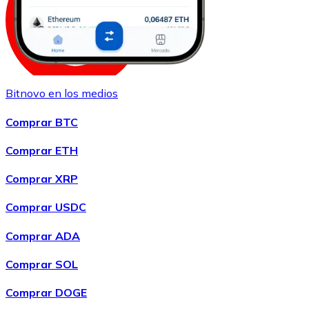
Bitnovo en los medios
Comprar
Shiba Inu
con transferencia bancaria
SHIB
Comprar BTC
Comprar ETH
Comprar XRP
Comprar USDC
Comprar ADA
Comprar SOL
Comprar
Uniswap
con transferencia bancaria
UNI
Comprar DOGE