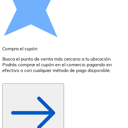
Comprar con Transferencia
Tarjeta de crédito / débito
Utiliza tarjetas Visa y Mastercard para comprar criptom
Comprar con tarjeta
Tienda - Tarjetas regalo
Compra el cupón
R
Nuevo
Busca el punto de venta más cercano a tu ubicación.
S
Podrás comprar el cupón en el comercio pagando en
B
Compra tarjetas regalo de tus marcas favoritas con cr
efectivo o con cualquier método de pago disponible.
c
Ir a la tienda de tarjetas regalo