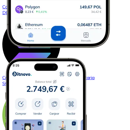
Comprar
Dogecoin
con transferencia bancaria
DOGE
Comprar
Solana
con transferencia bancaria
SOL