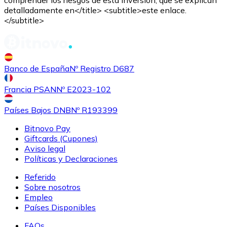
detalladamente en</title> <subtitle>este enlace.
</subtitle>
Banco de España
Nº Registro D687
Francia PSAN
Nº E2023-102
Países Bajos DNB
Nº R193399
Comprar
Tezos
con transferencia bancaria
XTZ
Bitnovo Pay
Giftcards (Cupones)
Aviso legal
Políticas y Declaraciones
Referido
Sobre nosotros
Empleo
Países Disponibles
FAQs