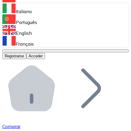
Bitnovo Ramp
Italiano
Integra nuestra solución en tu plataforma.
Português
Bitnovo Giftcards
English
Vende nuestras tarjetas regalo en tu negocio.
Français
Bitnovo OTC
Registrarse
Acceder
Realiza operaciones de gran volumen.
Bitnovo ATM
Integra un ATM Bitnovo en tu negocio y permite que t
Bitnovo API
Integra nuestra API en tu ecosistema.
Conviértete en Distribuidor
Únete a nuestra red de distribuidores.
Comprar