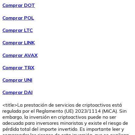
Comprar DOT
Comprar POL
Comprar LTC
Comprar LINK
Comprar AVAX
Comprar
Ethereum Classic
con transferencia bancaria
ETC
Comprar TRX
Comprar UNI
Comprar DAI
<title>La prestación de servicios de criptoactivos está
regulada por el Reglamento (UE) 2023/1114 (MiCA). Sin
embargo, la inversión en criptoactivos puede no ser
adecuada para inversores minoristas y existe el riesgo de
Comprar
Algorand
con transferencia bancaria
pérdida total del importe invertido. Es importante leer y
ALGO
comprender los riesgos de esta inversión, que se explican