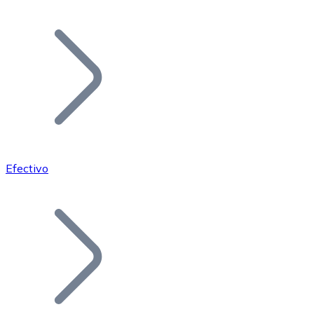
Listar Token
Añade tu proyecto a nuestro ecosistema.
Efectivo
Bitcoin
BTC