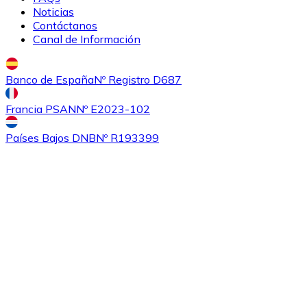
Noticias
Comprar
Sushi
con transferencia bancaria
Contáctanos
SUSHI
Canal de Información
Banco de España
Nº Registro D687
Francia PSAN
Nº E2023-102
Países Bajos DNB
Nº R193399
Comprar
0x
con transferencia bancaria
ZRX