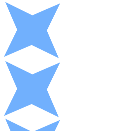
XRP
XRP
Ver todo
Efectivo
Compra criptomonedas con efectivo en tu tienda más 
Comprar con efectivo
Transferencia SEPA
Añade fondos a tu cuenta Bitnovo o realiza compras di