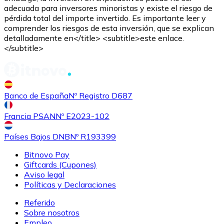
adecuada para inversores minoristas y existe el riesgo de
ALGO
pérdida total del importe invertido. Es importante leer y
comprender los riesgos de esta inversión, que se explican
detalladamente en</title> <subtitle>este enlace.
</subtitle>
Banco de España
Nº Registro D687
Francia PSAN
Nº E2023-102
Comprar
Tezos
con transferencia bancaria
XTZ
Países Bajos DNB
Nº R193399
Bitnovo Pay
Giftcards (Cupones)
Aviso legal
Políticas y Declaraciones
Referido
Sobre nosotros
Empleo