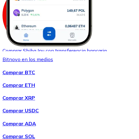
Comprar
Shiba Inu
con transferencia bancaria
SHIB
Bitnovo en los medios
Comprar BTC
Comprar ETH
Comprar XRP
Comprar USDC
Comprar ADA
Comprar
Uniswap
con transferencia bancaria
UNI
Comprar SOL