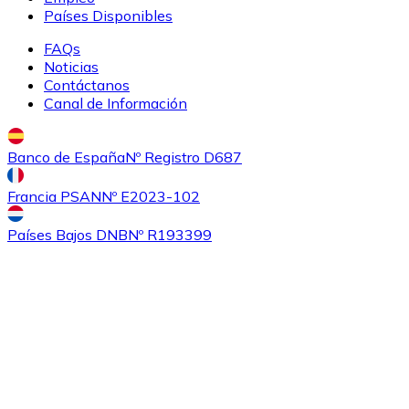
Países Disponibles
Comprar
Sushi
con transferencia bancaria
FAQs
SUSHI
Noticias
Contáctanos
Canal de Información
Banco de España
Nº Registro D687
Francia PSAN
Nº E2023-102
Países Bajos DNB
Nº R193399
Comprar
0x
con transferencia bancaria
ZRX