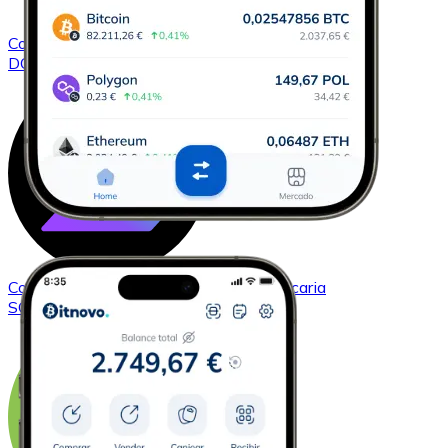
Comprar
Dogecoin
con transferencia bancaria
DOGE
Comprar
Solana
con transferencia bancaria
SOL