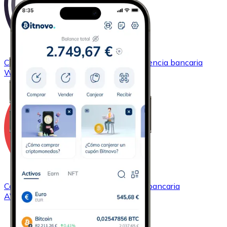
Comprar
Wrapped Bitcoin
con transferencia bancaria
WBTC
Comprar
Avalanche
con transferencia bancaria
AVAX