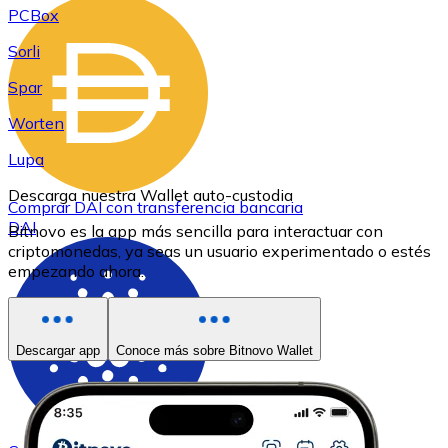
PCBox
Sorli
Spar
Worten
Lupa
Descarga nuestra Wallet auto-custodia
Comprar
DAI
con transferencia bancaria
DAI
Bitnovo es la app más sencilla para interactuar con
criptomonedas, ya seas un usuario experimentado o estés
empezando ahora.
Descargar app
Conoce más sobre Bitnovo Wallet