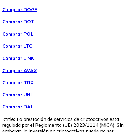
Comprar DOGE
Comprar DOT
Comprar POL
Comprar LTC
Comprar LINK
Comprar
Ethereum Classic
con transferencia bancaria
ETC
Comprar AVAX
Comprar TRX
Comprar UNI
Comprar DAI
<title>La prestación de servicios de criptoactivos está
regulada por el Reglamento (UE) 2023/1114 (MiCA). Sin
embargo, la inversión en criptoactivos puede no ser
Comprar
Algorand
con transferencia bancaria