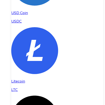
USD Coin
USDC
Litecoin
LTC