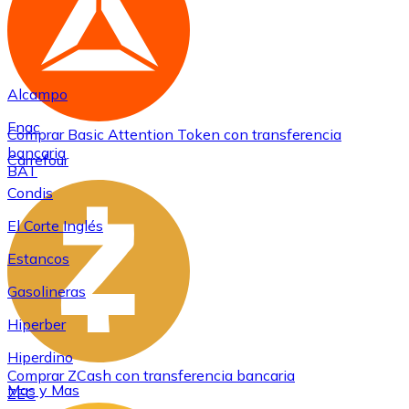
Alcampo
Fnac
Comprar
Basic Attention Token
con transferencia
bancaria
Carrefour
BAT
Condis
El Corte Inglés
Estancos
Gasolineras
Hiperber
Hiperdino
Comprar
ZCash
con transferencia bancaria
Mas y Mas
ZEC