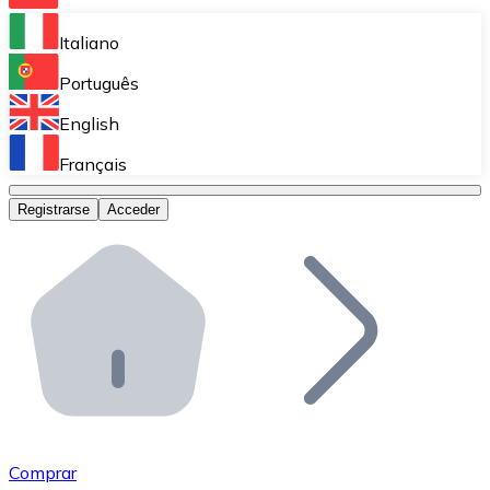
Bitnovo Ramp
Italiano
Integra nuestra solución en tu plataforma.
Português
Bitnovo Giftcards
English
Vende nuestras tarjetas regalo en tu negocio.
Français
Bitnovo OTC
Registrarse
Acceder
Realiza operaciones de gran volumen.
Bitnovo ATM
Integra un ATM Bitnovo en tu negocio y permite que t
Bitnovo API
Integra nuestra API en tu ecosistema.
Conviértete en Distribuidor
Únete a nuestra red de distribuidores.
Comprar