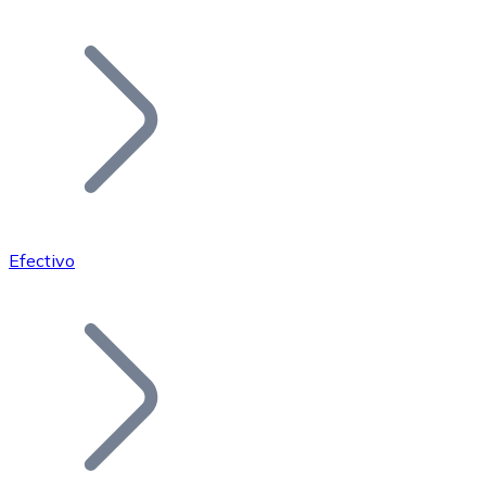
Listar Token
Añade tu proyecto a nuestro ecosistema.
Efectivo
Bitcoin
BTC