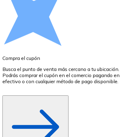
Comprar con Transferencia
Tarjeta de crédito / débito
Utiliza tarjetas Visa y Mastercard para comprar criptom
Comprar con tarjeta
Tienda - Tarjetas regalo
Compra el cupón
R
Nuevo
Busca el punto de venta más cercano a tu ubicación.
S
Compra tarjetas regalo de tus marcas favoritas con cr
Podrás comprar el cupón en el comercio pagando en
B
Ir a la tienda de tarjetas regalo
efectivo o con cualquier método de pago disponible.
c