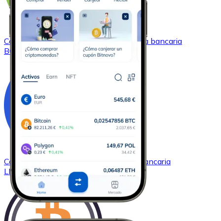
Comprar
Bitcoin Cash
con transferencia bancaria
BCH
Comprar
Chainlink
con transferencia bancaria
LINK