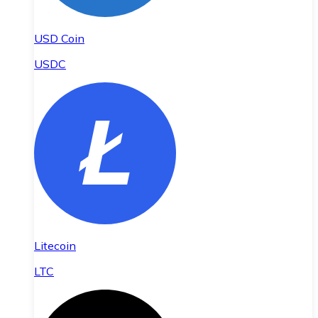
USD Coin
USDC
Litecoin
LTC