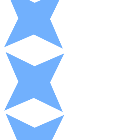
XRP
XRP
Ver todo
Efectivo
Compra criptomonedas con efectivo en tu tienda más 
Comprar con efectivo
Transferencia SEPA
Añade fondos a tu cuenta Bitnovo o realiza compras di