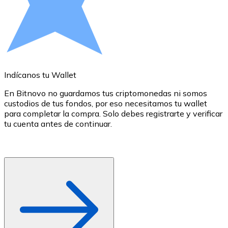
Comprar con Transferencia
Tarjeta de crédito / débito
Utiliza tarjetas Visa y Mastercard para comprar criptom
Comprar con tarjeta
Indícanos tu Wallet
E
Tienda - Tarjetas regalo
En Bitnovo no guardamos tus criptomonedas ni somos
Nuevo
custodios de tus fondos, por eso necesitamos tu wallet
d
para completar la compra. Solo debes registrarte y verificar
c
Compra tarjetas regalo de tus marcas favoritas con cr
tu cuenta antes de continuar.
d
o
Ir a la tienda de tarjetas regalo
r