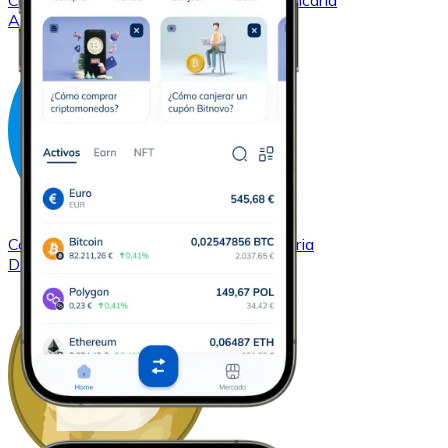
Comprar
Cardano
con transferencia bancaria
ADA
Comprar
Dash
con transferencia bancaria
DASH