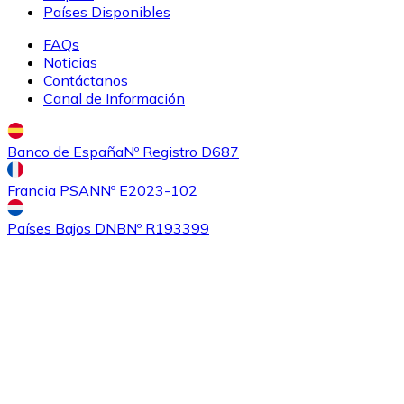
Países Disponibles
FAQs
Noticias
Contáctanos
Canal de Información
Banco de España
Nº Registro D687
Comprar
Ethereum Classic
con transferencia bancaria
Francia PSAN
Nº E2023-102
ETC
Países Bajos DNB
Nº R193399
Comprar
Algorand
con transferencia bancaria