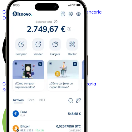
Comprar
Dogecoin
con transferencia bancaria
DOGE
Comprar
Solana
con transferencia bancaria
SOL