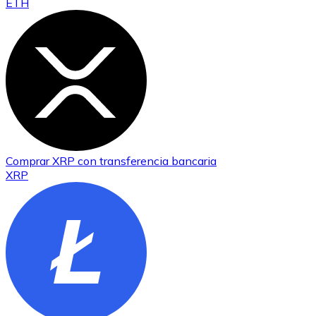
ETH
Comprar
XRP
con transferencia bancaria
XRP