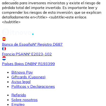
adecuada para inversores minoristas y existe el riesgo de
pérdida total del importe invertido. Es importante leer y
comprender los riesgos de esta inversión, que se explican
detalladamente en</title> <subtitle>este enlace.
</subtitle>
Comprar
Shiba Inu
con transferencia bancaria
SHIB
Banco de España
Nº Registro D687
Francia PSAN
Nº E2023-102
Países Bajos DNB
Nº R193399
Bitnovo Pay
Giftcards (Cupones)
Aviso legal
Políticas y Declaraciones
Referido
Comprar
Uniswap
con transferencia bancaria
Sobre nosotros
UNI
Empleo