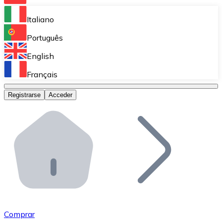
Bitnovo Ramp
Italiano
Integra nuestra solución en tu plataforma.
Português
Bitnovo Giftcards
English
Vende nuestras tarjetas regalo en tu negocio.
Français
Bitnovo OTC
Registrarse
Acceder
Realiza operaciones de gran volumen.
Bitnovo ATM
Integra un ATM Bitnovo en tu negocio y permite que t
Bitnovo API
Integra nuestra API en tu ecosistema.
Conviértete en Distribuidor
Únete a nuestra red de distribuidores.
Comprar