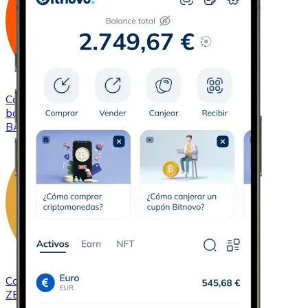
Comprar
Basic Attention Token
con transferencia
bancaria
BAT
Comprar
ZCash
con transferencia bancaria
ZEC