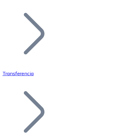
Listar Token
Añade tu proyecto a nuestro ecosistema.
Transferencia
Bitcoin
BTC