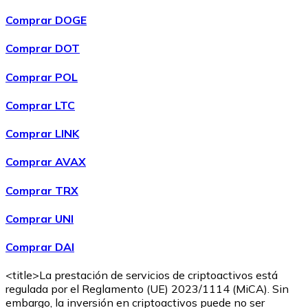
Comprar DOGE
Comprar DOT
Comprar POL
Comprar
Wrapped Bitcoin
con transferencia bancaria
WBTC
Comprar LTC
Comprar LINK
Comprar AVAX
Comprar TRX
Comprar UNI
Comprar DAI
Comprar
Avalanche
con transferencia bancaria
AVAX
<title>La prestación de servicios de criptoactivos está
regulada por el Reglamento (UE) 2023/1114 (MiCA). Sin
embargo, la inversión en criptoactivos puede no ser