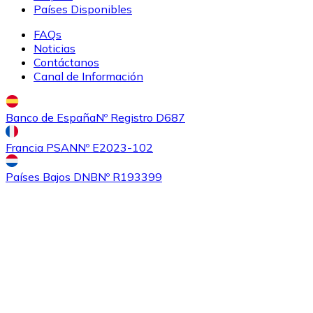
Países Disponibles
FAQs
Noticias
Contáctanos
Canal de Información
Banco de España
Nº Registro D687
Comprar
Ethereum Classic
con transferencia bancaria
Francia PSAN
Nº E2023-102
ETC
Países Bajos DNB
Nº R193399
Comprar
Algorand
con transferencia bancaria