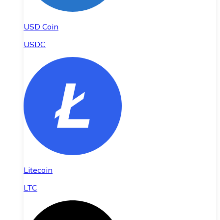
USD Coin
USDC
Litecoin
LTC