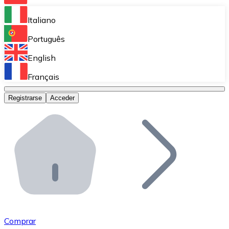
Bitnovo Ramp
Italiano
Integra nuestra solución en tu plataforma.
Português
Bitnovo Giftcards
English
Vende nuestras tarjetas regalo en tu negocio.
Français
Bitnovo OTC
Registrarse
Acceder
Realiza operaciones de gran volumen.
Bitnovo ATM
Integra un ATM Bitnovo en tu negocio y permite que t
Bitnovo API
Integra nuestra API en tu ecosistema.
Conviértete en Distribuidor
Únete a nuestra red de distribuidores.
Comprar