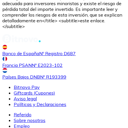
adecuada para inversores minoristas y existe el riesgo de
pérdida total del importe invertido. Es importante leer y
comprender los riesgos de esta inversión, que se explican
detalladamente en</title> <subtitle>este enlace.
</subtitle>
Comprar
Shiba Inu
con transferencia bancaria
SHIB
Banco de España
Nº Registro D687
Francia PSAN
Nº E2023-102
Países Bajos DNB
Nº R193399
Bitnovo Pay
Giftcards (Cupones)
Aviso legal
Políticas y Declaraciones
Referido
Comprar
Uniswap
con transferencia bancaria
Sobre nosotros
UNI
Empleo