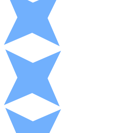
XRP
XRP
Ver todo
Efectivo
Compra criptomonedas con efectivo en tu tienda más 
Comprar con efectivo
Transferencia SEPA
Añade fondos a tu cuenta Bitnovo o realiza compras di