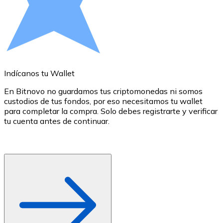
Comprar con Transferencia
Tarjeta de crédito / débito
Utiliza tarjetas Visa y Mastercard para comprar criptom
Comprar con tarjeta
Indícanos tu Wallet
E
Tienda - Tarjetas regalo
En Bitnovo no guardamos tus criptomonedas ni somos
Nuevo
custodios de tus fondos, por eso necesitamos tu wallet
d
para completar la compra. Solo debes registrarte y verificar
c
Compra tarjetas regalo de tus marcas favoritas con cr
tu cuenta antes de continuar.
d
o
Ir a la tienda de tarjetas regalo
r