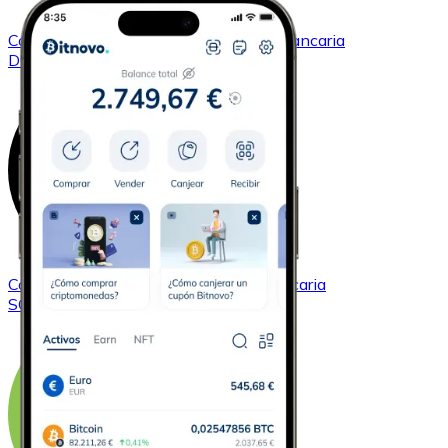
Comprar
Dogecoin
con transferencia bancaria
DOGE
Comprar
Solana
con transferencia bancaria
SOL