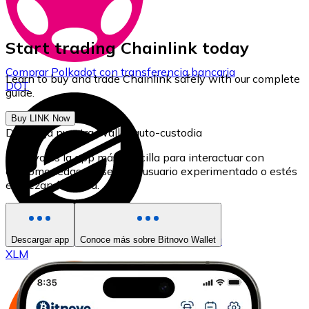
Start trading Chainlink today
Comprar
Polkadot
con transferencia bancaria
Learn to buy and trade Chainlink safely with our complete
DOT
guide.
Buy LINK Now
Descarga nuestra Wallet auto-custodia
Bitnovo es la app más sencilla para interactuar con
criptomonedas, ya seas un usuario experimentado o estés
empezando ahora.
Comprar
Stellar
con transferencia bancaria
Descargar app
Conoce más sobre Bitnovo Wallet
XLM