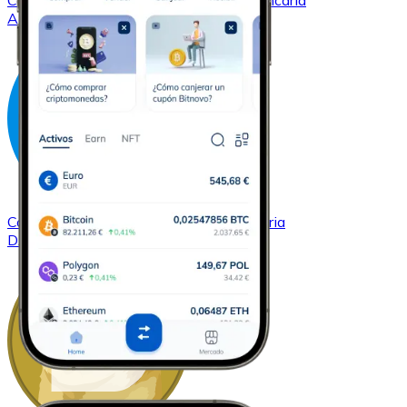
Comprar
Cardano
con transferencia bancaria
ADA
Comprar
Dash
con transferencia bancaria
DASH