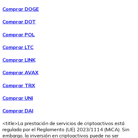
Comprar DOGE
Comprar DOT
Comprar POL
Comprar
Wrapped Bitcoin
con transferencia bancaria
WBTC
Comprar LTC
Comprar LINK
Comprar AVAX
Comprar TRX
Comprar UNI
Comprar DAI
Comprar
Avalanche
con transferencia bancaria
AVAX
<title>La prestación de servicios de criptoactivos está
regulada por el Reglamento (UE) 2023/1114 (MiCA). Sin
embargo, la inversión en criptoactivos puede no ser