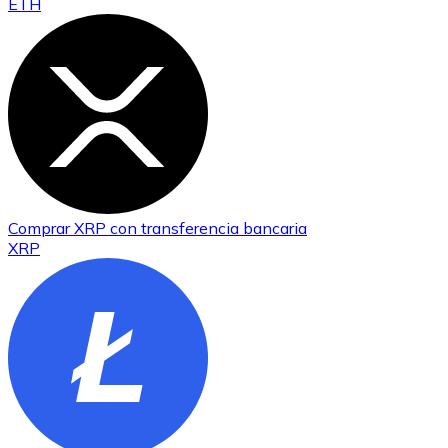
ETH
Comprar
XRP
con transferencia bancaria
XRP