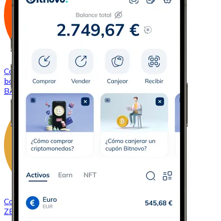
Comprar
Basic Attention Token
con transferencia
bancaria
BAT
Comprar
ZCash
con transferencia bancaria
ZEC