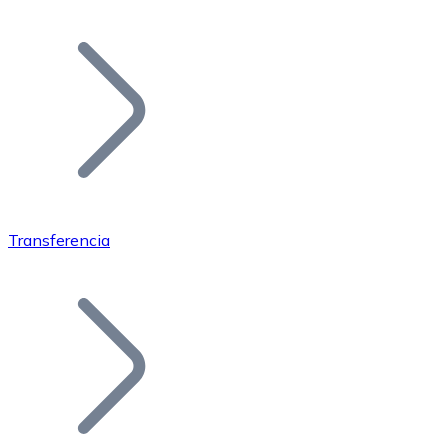
Listar Token
Añade tu proyecto a nuestro ecosistema.
Transferencia
Bitcoin
BTC