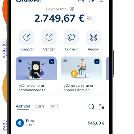
Comprar
Basic Attention Token
con transferencia
bancaria
BAT
Comprar
ZCash
con transferencia bancaria
ZEC