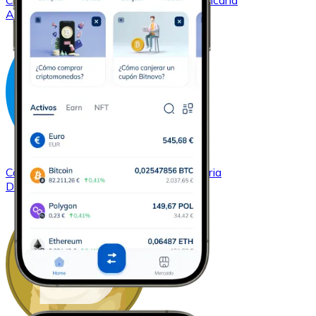
Comprar
Cardano
con transferencia bancaria
ADA
Comprar
Dash
con transferencia bancaria
DASH