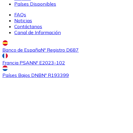
Países Disponibles
FAQs
Noticias
Contáctanos
Canal de Información
Banco de España
Nº Registro D687
Comprar
Ethereum Classic
con transferencia bancaria
Francia PSAN
Nº E2023-102
ETC
Países Bajos DNB
Nº R193399
Comprar
Algorand
con transferencia bancaria