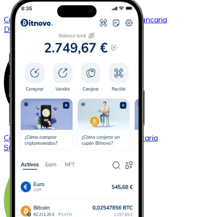
Comprar
Dogecoin
con transferencia bancaria
DOGE
Comprar
Solana
con transferencia bancaria
SOL