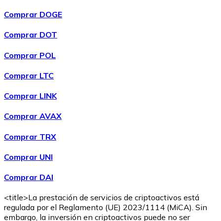
Comprar DOGE
Comprar DOT
Comprar POL
Comprar
Wrapped Bitcoin
con transferencia bancaria
WBTC
Comprar LTC
Comprar LINK
Comprar AVAX
Comprar TRX
Comprar UNI
Comprar DAI
Comprar
Avalanche
con transferencia bancaria
AVAX
<title>La prestación de servicios de criptoactivos está
regulada por el Reglamento (UE) 2023/1114 (MiCA). Sin
embargo, la inversión en criptoactivos puede no ser