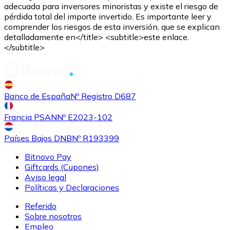
adecuada para inversores minoristas y existe el riesgo de
pérdida total del importe invertido. Es importante leer y
comprender los riesgos de esta inversión, que se explican
detalladamente en</title> <subtitle>este enlace.
</subtitle>
Comprar
Shiba Inu
con transferencia bancaria
SHIB
Banco de España
Nº Registro D687
Francia PSAN
Nº E2023-102
Países Bajos DNB
Nº R193399
Bitnovo Pay
Giftcards (Cupones)
Aviso legal
Políticas y Declaraciones
Referido
Comprar
Uniswap
con transferencia bancaria
Sobre nosotros
UNI
Empleo