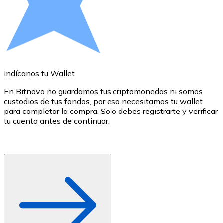
Comprar con Transferencia
Tarjeta de crédito / débito
Utiliza tarjetas Visa y Mastercard para comprar criptom
Comprar con tarjeta
Indícanos tu Wallet
E
Tienda - Tarjetas regalo
En Bitnovo no guardamos tus criptomonedas ni somos
Nuevo
custodios de tus fondos, por eso necesitamos tu wallet
d
para completar la compra. Solo debes registrarte y verificar
c
Compra tarjetas regalo de tus marcas favoritas con cr
tu cuenta antes de continuar.
d
o
Ir a la tienda de tarjetas regalo
r