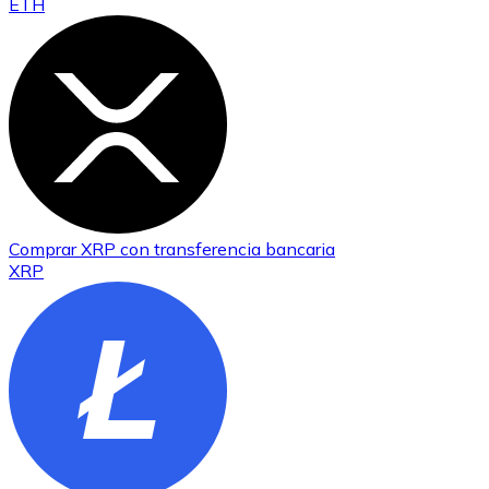
ETH
Comprar
XRP
con transferencia bancaria
XRP