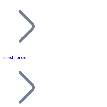
Listar Token
Añade tu proyecto a nuestro ecosistema.
Transferencia
Bitcoin
BTC