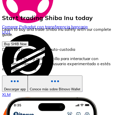
Start trading Shiba Inu today
Comprar
Polkadot
con transferencia bancaria
Learn to buy and trade Shiba Inu safely with our complete
DOT
guide.
Buy SHIB Now
Descarga nuestra Wallet auto-custodia
Bitnovo es la app más sencilla para interactuar con
criptomonedas, ya seas un usuario experimentado o estés
empezando ahora.
Comprar
Stellar
con transferencia bancaria
Descargar app
Conoce más sobre Bitnovo Wallet
XLM