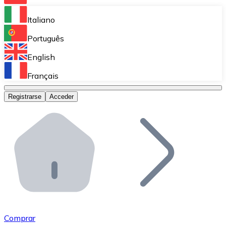
Bitnovo Ramp
Italiano
Integra nuestra solución en tu plataforma.
Português
Bitnovo Giftcards
English
Vende nuestras tarjetas regalo en tu negocio.
Français
Bitnovo OTC
Registrarse
Acceder
Realiza operaciones de gran volumen.
Bitnovo ATM
Integra un ATM Bitnovo en tu negocio y permite que t
Bitnovo API
Integra nuestra API en tu ecosistema.
Conviértete en Distribuidor
Únete a nuestra red de distribuidores.
Comprar