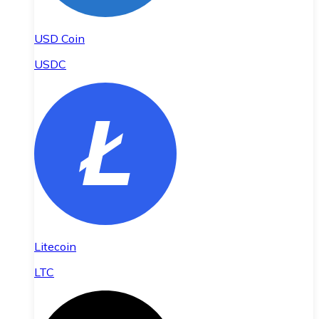
USD Coin
USDC
Litecoin
LTC