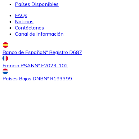
Países Disponibles
FAQs
Noticias
Contáctanos
Canal de Información
Banco de España
Nº Registro D687
Comprar
Ethereum Classic
con transferencia bancaria
Francia PSAN
Nº E2023-102
ETC
Países Bajos DNB
Nº R193399
Comprar
Algorand
con transferencia bancaria