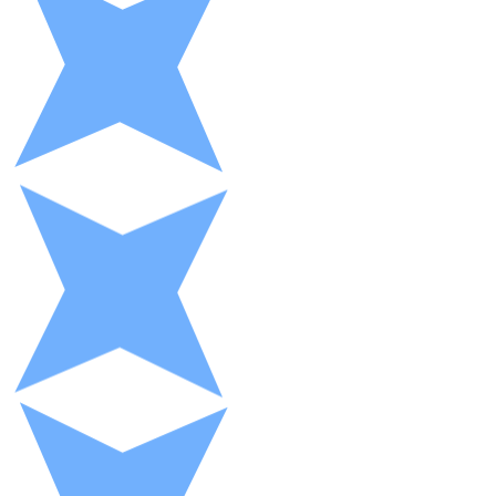
XRP
XRP
Ver todo
Efectivo
Compra criptomonedas con efectivo en tu tienda más 
Comprar con efectivo
Transferencia SEPA
Añade fondos a tu cuenta Bitnovo o realiza compras di