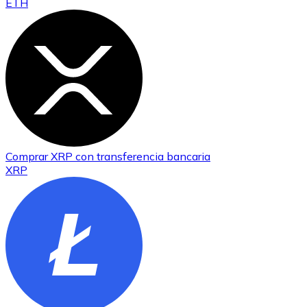
ETH
Comprar
XRP
con transferencia bancaria
XRP