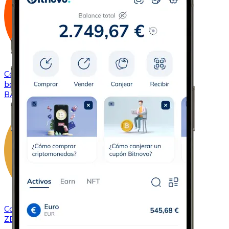
Comprar
Basic Attention Token
con transferencia
bancaria
BAT
Comprar
ZCash
con transferencia bancaria
ZEC