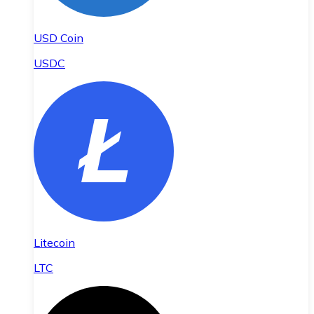
USD Coin
USDC
Litecoin
LTC