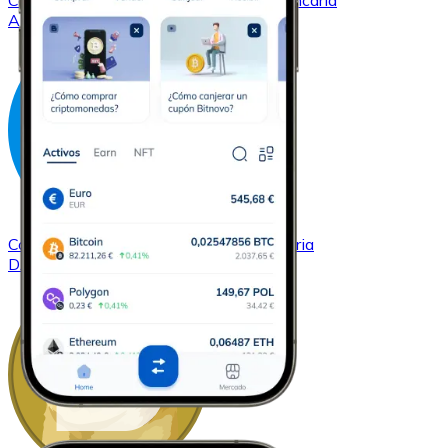
Comprar
Cardano
con transferencia bancaria
ADA
Comprar
Dash
con transferencia bancaria
DASH