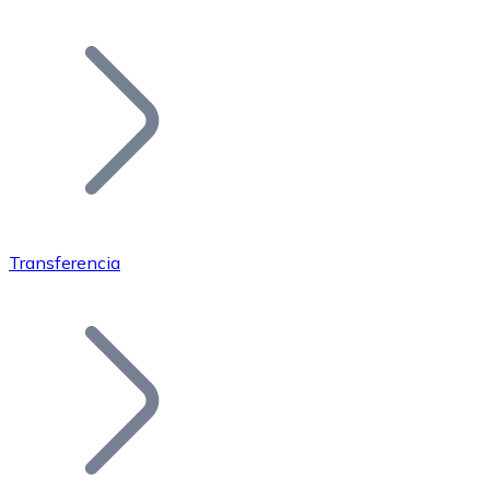
Listar Token
Añade tu proyecto a nuestro ecosistema.
Transferencia
Bitcoin
BTC