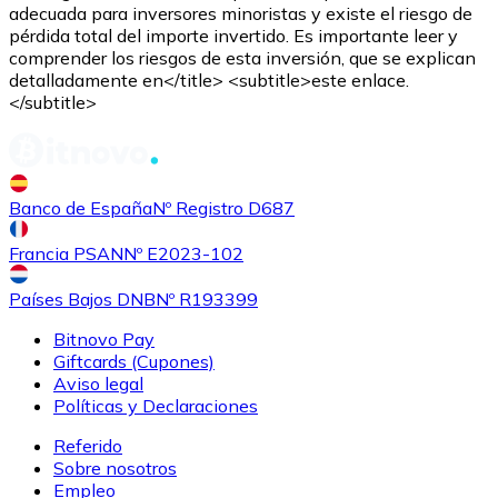
adecuada para inversores minoristas y existe el riesgo de
pérdida total del importe invertido. Es importante leer y
comprender los riesgos de esta inversión, que se explican
detalladamente en</title> <subtitle>este enlace.
</subtitle>
Comprar
Shiba Inu
con transferencia bancaria
SHIB
Banco de España
Nº Registro D687
Francia PSAN
Nº E2023-102
Países Bajos DNB
Nº R193399
Bitnovo Pay
Giftcards (Cupones)
Aviso legal
Políticas y Declaraciones
Referido
Comprar
Uniswap
con transferencia bancaria
Sobre nosotros
UNI
Empleo