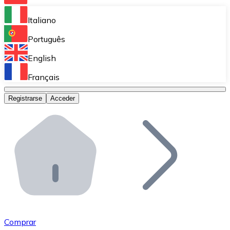
Bitnovo Ramp
Italiano
Integra nuestra solución en tu plataforma.
Português
Bitnovo Giftcards
English
Vende nuestras tarjetas regalo en tu negocio.
Français
Bitnovo OTC
Registrarse
Acceder
Realiza operaciones de gran volumen.
Bitnovo ATM
Integra un ATM Bitnovo en tu negocio y permite que t
Bitnovo API
Integra nuestra API en tu ecosistema.
Conviértete en Distribuidor
Únete a nuestra red de distribuidores.
Comprar