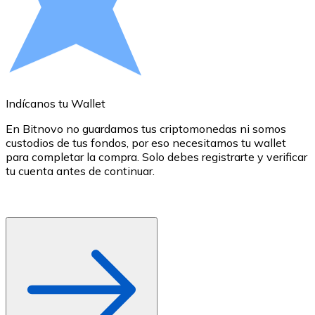
Comprar con Transferencia
Tarjeta de crédito / débito
Utiliza tarjetas Visa y Mastercard para comprar criptom
Comprar con tarjeta
Indícanos tu Wallet
E
Tienda - Tarjetas regalo
En Bitnovo no guardamos tus criptomonedas ni somos
Nuevo
custodios de tus fondos, por eso necesitamos tu wallet
d
para completar la compra. Solo debes registrarte y verificar
c
Compra tarjetas regalo de tus marcas favoritas con cr
tu cuenta antes de continuar.
d
o
Ir a la tienda de tarjetas regalo
r