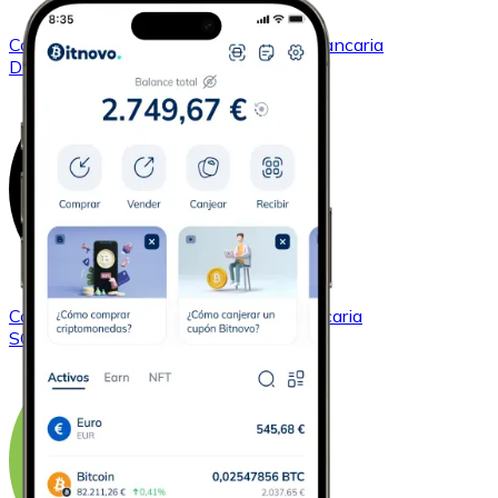
Comprar
Dogecoin
con transferencia bancaria
DOGE
Comprar
Solana
con transferencia bancaria
SOL