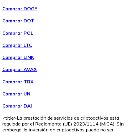
Comprar DOGE
Comprar DOT
Comprar POL
Comprar
Wrapped Bitcoin
con transferencia bancaria
WBTC
Comprar LTC
Comprar LINK
Comprar AVAX
Comprar TRX
Comprar UNI
Comprar DAI
Comprar
Avalanche
con transferencia bancaria
AVAX
<title>La prestación de servicios de criptoactivos está
regulada por el Reglamento (UE) 2023/1114 (MiCA). Sin
embargo, la inversión en criptoactivos puede no ser