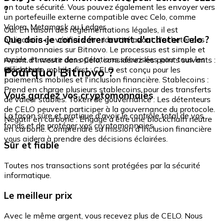
en toute sécurité. Vous pouvez également les envoyer vers
?
un portefeuille externe compatible avec Celo, comme
Valora, Metamask ou Ledger.
Oui. En raison des réglementations légales, il est
Que dois-je considérer avant d'acheter Celo ?
obligatoire de vérifier votre identité avant d'acheter des
cryptomonnaies sur Bitnovo. Le processus est simple et
rapide, et assure des opérations sécurisées pour tous les
Avant d'investir dans Celo, considérez les points suivants :
utilisateurs.
Pourquoi Bitnovo ?
Blockchain mobile-first : CELO est conçu pour les
paiements mobiles et l'inclusion financière. Stablecoins :
Prend en charge plusieurs stablecoins pour des transferts
Vous gardez vos cryptomonnaies
de valeur stables. Token de gouvernance : Les détenteurs
de CELO peuvent participer à la gouvernance du protocole.
La façon sûre et pratique d'avoir le contrôle total de vos
Négatif en carbone : Engagé à être une blockchain neutre
fonds et de protéger vos cryptomonnaies.
en carbone. Comprendre sa mission d'inclusion financière
vous aidera à prendre des décisions éclairées.
Sûr et fiable
Toutes nos transactions sont protégées par la sécurité
informatique.
Le meilleur prix
Avec le même argent, vous recevez plus de CELO. Nous