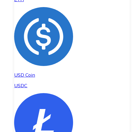
USD Coin
USDC