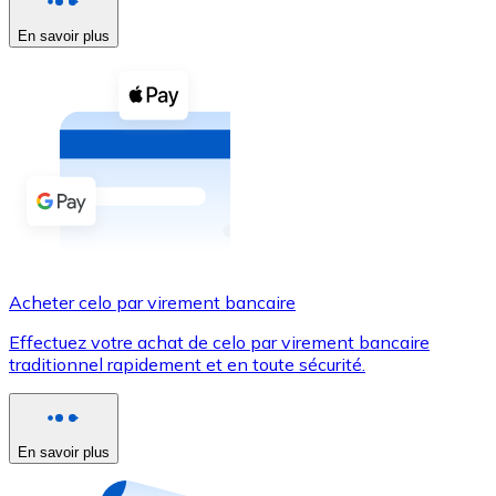
En savoir plus
Voir toutes
Coupons crypto
Achetez des cryptomonnaies en espèces et d'autres m
Acheter avec espèces
Virement SEPA
Ajoutez des fonds à votre compte Bitnovo ou effectuez 
Acheter avec virement bancaire
Acheter celo par virement bancaire
Carte de crédit / débit
Effectuez votre achat de celo par virement bancaire
Utilisez les cartes Visa et Mastercard pour acheter des
traditionnel rapidement et en toute sécurité.
Acheter avec carte
Boutique - Cartes
En savoir plus
Nouveau