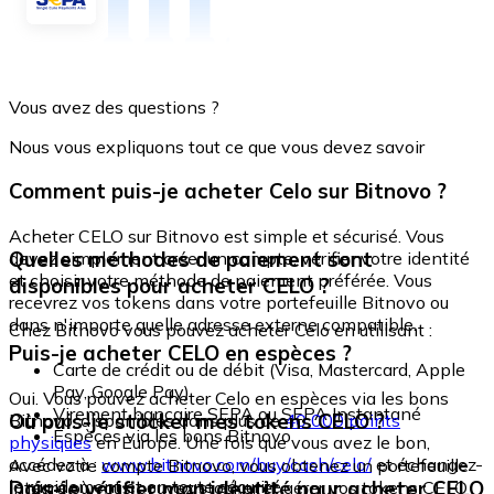
Vous avez des questions ?
Nous vous expliquons tout ce que vous devez savoir
Comment puis-je acheter Celo sur Bitnovo ?
Acheter CELO sur Bitnovo est simple et sécurisé. Vous
Quelles méthodes de paiement sont
devez simplement créer un compte, vérifier votre identité
et choisir votre méthode de paiement préférée. Vous
disponibles pour acheter CELO ?
recevrez vos tokens dans votre portefeuille Bitnovo ou
dans n'importe quelle adresse externe compatible.
Chez Bitnovo vous pouvez acheter Celo en utilisant :
Puis-je acheter CELO en espèces ?
Carte de crédit ou de débit (Visa, Mastercard, Apple
Pay, Google Pay)
Oui. Vous pouvez acheter Celo en espèces via les bons
Virement bancaire SEPA ou SEPA Instantané
Où puis-je stocker mes tokens CELO ?
Bitnovo, disponibles dans plus de
40 000 points
Espèces via les bons Bitnovo
physiques
en Europe. Une fois que vous avez le bon,
accédez à :
www.bitnovo.com/buy/cash/celo/
et échangez-
Avec votre compte Bitnovo, vous obtenez un portefeuille
le rapidement et en toute sécurité.
Dois-je vérifier mon identité pour acheter CELO
intégré où vous pouvez stocker et gérer vos tokens CELO