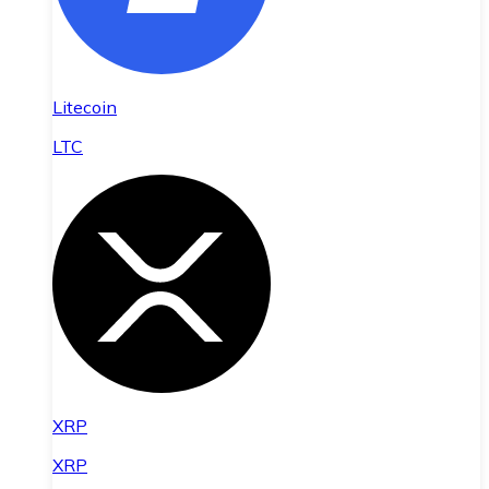
Litecoin
LTC
XRP
XRP