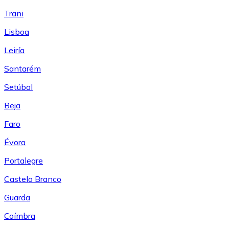
Trani
Lisboa
Leiría
Santarém
Setúbal
Beja
Faro
Évora
Portalegre
Castelo Branco
Guarda
Coímbra