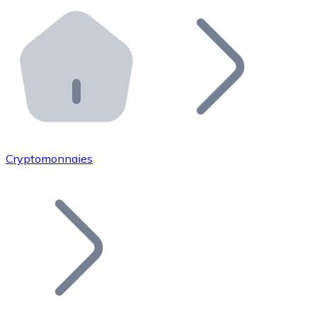
Effectuez des opérations de plus grande envergure. O
Distributeurs automatiques Bitnovo
Intégrez un ATM Bitnovo dans votre entreprise et per
API Bitnovo
Intégrez notre API dans votre écosystème.
Devenir Distributeur
Rejoignez notre réseau de distributeurs et commercialis
Cryptomonnaies
Lister un Token
Ajoutez le token de votre projet à notre service d'acha