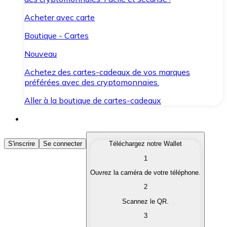
Acheter avec carte
Boutique - Cartes
Nouveau
Achetez des cartes-cadeaux de vos marques
préférées avec des cryptomonnaies.
Aller à la boutique de cartes-cadeaux
Acheter des Cryptomonnaies
S'inscrire
Se connecter
Téléchargez notre Wallet
1
Achetez les cryptomonnaies qui vous intéressent rapid
Ouvrez la caméra de votre téléphone.
Vendre des Cryptomonnaies
2
Convertissez vos cryptomonnaies en monnaie fiduciair
Scannez le QR.
3
Échanger (Swap)