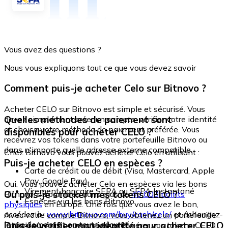
Vous avez des questions ?
Nous vous expliquons tout ce que vous devez savoir
Comment puis-je acheter Celo sur Bitnovo ?
Acheter CELO sur Bitnovo est simple et sécurisé. Vous
Quelles méthodes de paiement sont
devez simplement créer un compte, vérifier votre identité
et choisir votre méthode de paiement préférée. Vous
disponibles pour acheter CELO ?
recevrez vos tokens dans votre portefeuille Bitnovo ou
dans n'importe quelle adresse externe compatible.
Chez Bitnovo vous pouvez acheter Celo en utilisant :
Puis-je acheter CELO en espèces ?
Carte de crédit ou de débit (Visa, Mastercard, Apple
Pay, Google Pay)
Oui. Vous pouvez acheter Celo en espèces via les bons
Virement bancaire SEPA ou SEPA Instantané
Où puis-je stocker mes tokens CELO ?
Bitnovo, disponibles dans plus de
40 000 points
Espèces via les bons Bitnovo
physiques
en Europe. Une fois que vous avez le bon,
accédez à :
www.bitnovo.com/buy/cash/celo/
et échangez-
Avec votre compte Bitnovo, vous obtenez un portefeuille
le rapidement et en toute sécurité.
Dois-je vérifier mon identité pour acheter CELO
intégré où vous pouvez stocker et gérer vos tokens CELO