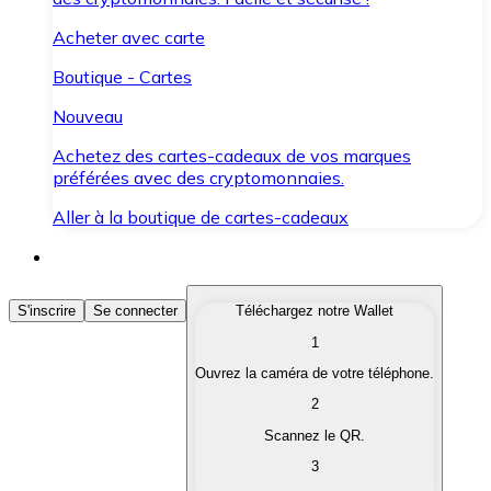
Acheter avec carte
Boutique - Cartes
Nouveau
Achetez des cartes-cadeaux de vos marques
préférées avec des cryptomonnaies.
Aller à la boutique de cartes-cadeaux
Acheter des Cryptomonnaies
S'inscrire
Se connecter
Téléchargez notre Wallet
1
Achetez les cryptomonnaies qui vous intéressent rapid
Ouvrez la caméra de votre téléphone.
Vendre des Cryptomonnaies
2
Convertissez vos cryptomonnaies en monnaie fiduciair
Scannez le QR.
3
Échanger (Swap)