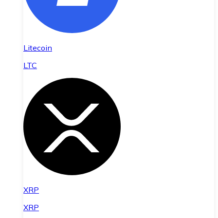
Litecoin
LTC
XRP
XRP