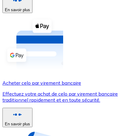
En savoir plus
Voir toutes
Coupons crypto
Achetez des cryptomonnaies en espèces et d'autres m
Acheter avec espèces
Virement SEPA
Ajoutez des fonds à votre compte Bitnovo ou effectuez 
Acheter avec virement bancaire
Acheter celo par virement bancaire
Carte de crédit / débit
Effectuez votre achat de celo par virement bancaire
Utilisez les cartes Visa et Mastercard pour acheter des
traditionnel rapidement et en toute sécurité.
Acheter avec carte
Boutique - Cartes
En savoir plus
Nouveau