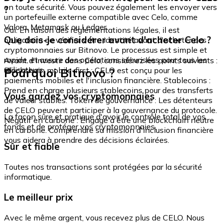
en toute sécurité. Vous pouvez également les envoyer vers
?
un portefeuille externe compatible avec Celo, comme
Valora, Metamask ou Ledger.
Oui. En raison des réglementations légales, il est
Que dois-je considérer avant d'acheter Celo ?
obligatoire de vérifier votre identité avant d'acheter des
cryptomonnaies sur Bitnovo. Le processus est simple et
rapide, et assure des opérations sécurisées pour tous les
Avant d'investir dans Celo, considérez les points suivants :
utilisateurs.
Pourquoi Bitnovo ?
Blockchain mobile-first : CELO est conçu pour les
paiements mobiles et l'inclusion financière. Stablecoins :
Prend en charge plusieurs stablecoins pour des transferts
Vous gardez vos cryptomonnaies
de valeur stables. Token de gouvernance : Les détenteurs
de CELO peuvent participer à la gouvernance du protocole.
La façon sûre et pratique d'avoir le contrôle total de vos
Négatif en carbone : Engagé à être une blockchain neutre
fonds et de protéger vos cryptomonnaies.
en carbone. Comprendre sa mission d'inclusion financière
vous aidera à prendre des décisions éclairées.
Sûr et fiable
Toutes nos transactions sont protégées par la sécurité
informatique.
Le meilleur prix
Avec le même argent, vous recevez plus de CELO. Nous