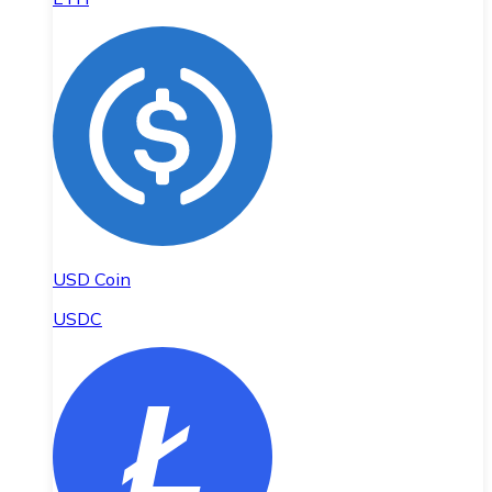
USD Coin
USDC