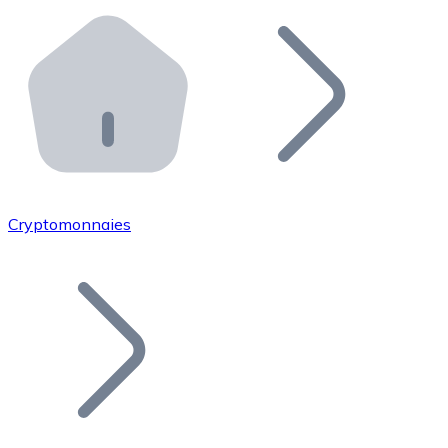
Effectuez des opérations de plus grande envergure. O
Distributeurs automatiques Bitnovo
Intégrez un ATM Bitnovo dans votre entreprise et per
API Bitnovo
Intégrez notre API dans votre écosystème.
Devenir Distributeur
Rejoignez notre réseau de distributeurs et commercialis
Cryptomonnaies
Lister un Token
Ajoutez le token de votre projet à notre service d'acha