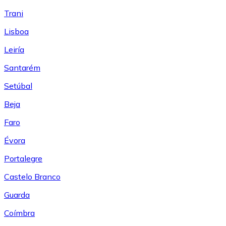
Trani
Lisboa
Leiría
Santarém
Setúbal
Beja
Faro
Évora
Portalegre
Castelo Branco
Guarda
Coímbra