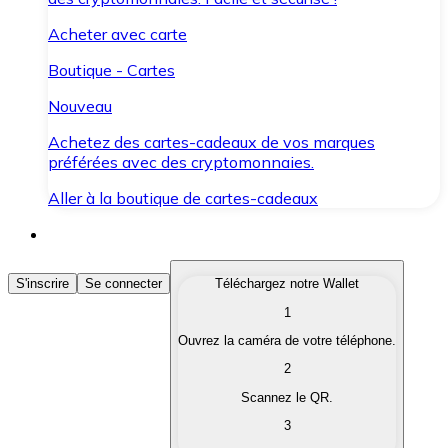
Acheter avec carte
Boutique - Cartes
Nouveau
Achetez des cartes-cadeaux de vos marques
préférées avec des cryptomonnaies.
Aller à la boutique de cartes-cadeaux
Acheter des Cryptomonnaies
S'inscrire
Se connecter
Téléchargez notre Wallet
1
Achetez les cryptomonnaies qui vous intéressent rapid
Ouvrez la caméra de votre téléphone.
Vendre des Cryptomonnaies
2
Convertissez vos cryptomonnaies en monnaie fiduciair
Scannez le QR.
3
Échanger (Swap)