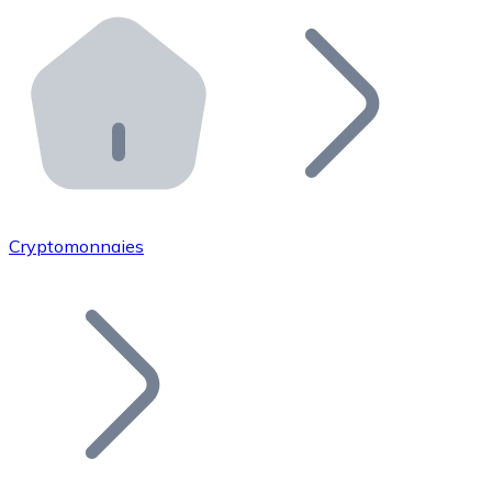
Effectuez des opérations de plus grande envergure. O
Distributeurs automatiques Bitnovo
Intégrez un ATM Bitnovo dans votre entreprise et per
API Bitnovo
Intégrez notre API dans votre écosystème.
Devenir Distributeur
Rejoignez notre réseau de distributeurs et commercialis
Cryptomonnaies
Lister un Token
Ajoutez le token de votre projet à notre service d'acha