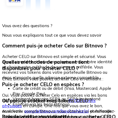
Vous avez des questions ?
Nous vous expliquons tout ce que vous devez savoir
Comment puis-je acheter Celo sur Bitnovo ?
Acheter CELO sur Bitnovo est simple et sécurisé. Vous
Quelles méthodes de paiement sont
devez simplement créer un compte, vérifier votre identité
et choisir votre méthode de paiement préférée. Vous
disponibles pour acheter CELO ?
recevrez vos tokens dans votre portefeuille Bitnovo ou
dans n'importe quelle adresse externe compatible.
Chez Bitnovo vous pouvez acheter Celo en utilisant :
Puis-je acheter CELO en espèces ?
Carte de crédit ou de débit (Visa, Mastercard, Apple
Pay, Google Pay)
Oui. Vous pouvez acheter Celo en espèces via les bons
Virement bancaire SEPA ou SEPA Instantané
Où puis-je stocker mes tokens CELO ?
Bitnovo, disponibles dans plus de
40 000 points
Espèces via les bons Bitnovo
physiques
en Europe. Une fois que vous avez le bon,
accédez à :
www.bitnovo.com/buy/cash/celo/
et échangez-
Avec votre compte Bitnovo, vous obtenez un portefeuille
le rapidement et en toute sécurité.
Dois-je vérifier mon identité pour acheter CELO
intégré où vous pouvez stocker et gérer vos tokens CELO