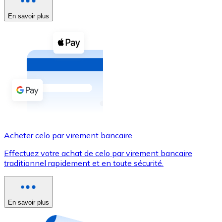
En savoir plus
Voir toutes
Coupons crypto
Achetez des cryptomonnaies en espèces et d'autres m
Acheter avec espèces
Virement SEPA
Ajoutez des fonds à votre compte Bitnovo ou effectuez 
Acheter avec virement bancaire
Acheter celo par virement bancaire
Carte de crédit / débit
Effectuez votre achat de celo par virement bancaire
Utilisez les cartes Visa et Mastercard pour acheter des
traditionnel rapidement et en toute sécurité.
Acheter avec carte
Boutique - Cartes
En savoir plus
Nouveau