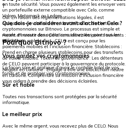
en toute sécurité. Vous pouvez également les envoyer vers
?
un portefeuille externe compatible avec Celo, comme
Valora, Metamask ou Ledger.
Oui. En raison des réglementations légales, il est
Que dois-je considérer avant d'acheter Celo ?
obligatoire de vérifier votre identité avant d'acheter des
cryptomonnaies sur Bitnovo. Le processus est simple et
rapide, et assure des opérations sécurisées pour tous les
Avant d'investir dans Celo, considérez les points suivants :
utilisateurs.
Pourquoi Bitnovo ?
Blockchain mobile-first : CELO est conçu pour les
paiements mobiles et l'inclusion financière. Stablecoins :
Prend en charge plusieurs stablecoins pour des transferts
Vous gardez vos cryptomonnaies
de valeur stables. Token de gouvernance : Les détenteurs
de CELO peuvent participer à la gouvernance du protocole.
La façon sûre et pratique d'avoir le contrôle total de vos
Négatif en carbone : Engagé à être une blockchain neutre
fonds et de protéger vos cryptomonnaies.
en carbone. Comprendre sa mission d'inclusion financière
vous aidera à prendre des décisions éclairées.
Sûr et fiable
Toutes nos transactions sont protégées par la sécurité
informatique.
Le meilleur prix
Avec le même argent, vous recevez plus de CELO. Nous