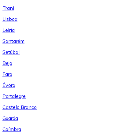
Trani
Lisboa
Leiría
Santarém
Setúbal
Beja
Faro
Évora
Portalegre
Castelo Branco
Guarda
Coímbra