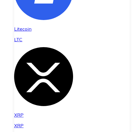
Litecoin
LTC
XRP
XRP