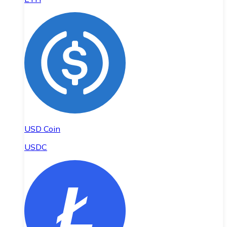
USD Coin
USDC