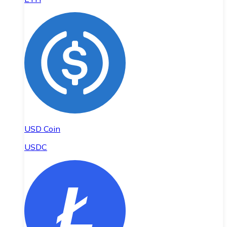
USD Coin
USDC