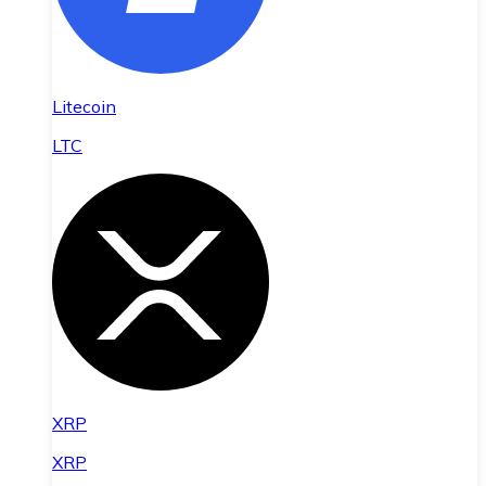
Litecoin
LTC
XRP
XRP