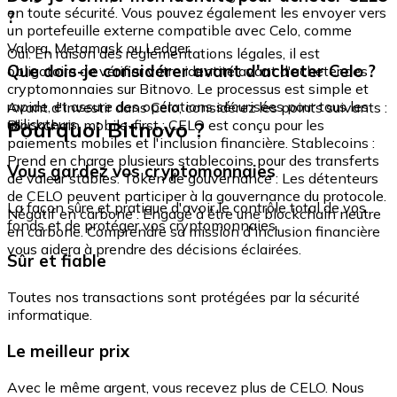
en toute sécurité. Vous pouvez également les envoyer vers
?
un portefeuille externe compatible avec Celo, comme
Valora, Metamask ou Ledger.
Oui. En raison des réglementations légales, il est
Que dois-je considérer avant d'acheter Celo ?
obligatoire de vérifier votre identité avant d'acheter des
cryptomonnaies sur Bitnovo. Le processus est simple et
rapide, et assure des opérations sécurisées pour tous les
Avant d'investir dans Celo, considérez les points suivants :
utilisateurs.
Pourquoi Bitnovo ?
Blockchain mobile-first : CELO est conçu pour les
paiements mobiles et l'inclusion financière. Stablecoins :
Prend en charge plusieurs stablecoins pour des transferts
Vous gardez vos cryptomonnaies
de valeur stables. Token de gouvernance : Les détenteurs
de CELO peuvent participer à la gouvernance du protocole.
La façon sûre et pratique d'avoir le contrôle total de vos
Négatif en carbone : Engagé à être une blockchain neutre
fonds et de protéger vos cryptomonnaies.
en carbone. Comprendre sa mission d'inclusion financière
vous aidera à prendre des décisions éclairées.
Sûr et fiable
Toutes nos transactions sont protégées par la sécurité
informatique.
Le meilleur prix
Avec le même argent, vous recevez plus de CELO. Nous