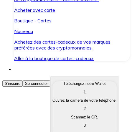
Acheter avec carte
Boutique - Cartes
Nouveau
Achetez des cartes-cadeaux de vos marques
préférées avec des cryptomonnaies.
Aller à la boutique de cartes-cadeaux
Acheter des Cryptomonnaies
S'inscrire
Se connecter
Téléchargez notre Wallet
1
Achetez les cryptomonnaies qui vous intéressent rapid
Ouvrez la caméra de votre téléphone.
Vendre des Cryptomonnaies
2
Convertissez vos cryptomonnaies en monnaie fiduciair
Scannez le QR.
3
Échanger (Swap)