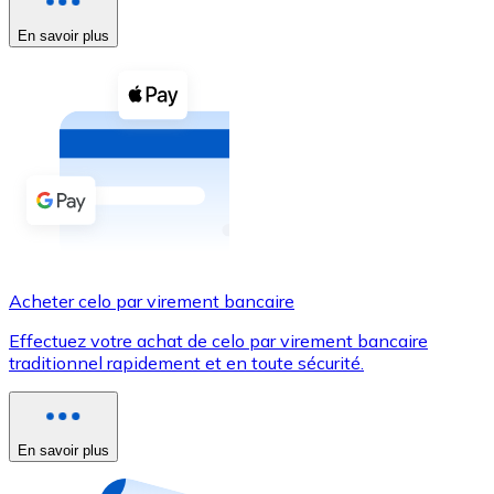
En savoir plus
Voir toutes
Coupons crypto
Achetez des cryptomonnaies en espèces et d'autres m
Acheter avec espèces
Virement SEPA
Ajoutez des fonds à votre compte Bitnovo ou effectuez 
Acheter avec virement bancaire
Acheter celo par virement bancaire
Carte de crédit / débit
Effectuez votre achat de celo par virement bancaire
Utilisez les cartes Visa et Mastercard pour acheter des
traditionnel rapidement et en toute sécurité.
Acheter avec carte
Boutique - Cartes
En savoir plus
Nouveau