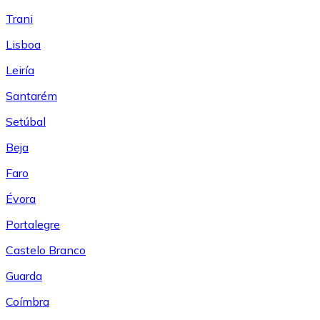
Trani
Lisboa
Leiría
Santarém
Setúbal
Beja
Faro
Évora
Portalegre
Castelo Branco
Guarda
Coímbra