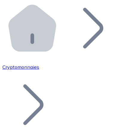
Effectuez des opérations de plus grande envergure. O
Distributeurs automatiques Bitnovo
Intégrez un ATM Bitnovo dans votre entreprise et per
API Bitnovo
Intégrez notre API dans votre écosystème.
Devenir Distributeur
Rejoignez notre réseau de distributeurs et commercialis
Cryptomonnaies
Lister un Token
Ajoutez le token de votre projet à notre service d'acha