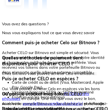
Vous avez des questions ?
Nous vous expliquons tout ce que vous devez savoir
Comment puis-je acheter Celo sur Bitnovo ?
Acheter CELO sur Bitnovo est simple et sécurisé. Vous
Quelles méthodes de paiement sont
devez simplement créer un compte, vérifier votre identité
et choisir votre méthode de paiement préférée. Vous
disponibles pour acheter CELO ?
recevrez vos tokens dans votre portefeuille Bitnovo ou
dans n'importe quelle adresse externe compatible.
Chez Bitnovo vous pouvez acheter Celo en utilisant :
Puis-je acheter CELO en espèces ?
Carte de crédit ou de débit (Visa, Mastercard, Apple
Pay, Google Pay)
Oui. Vous pouvez acheter Celo en espèces via les bons
Virement bancaire SEPA ou SEPA Instantané
Où puis-je stocker mes tokens CELO ?
Bitnovo, disponibles dans plus de
40 000 points
Espèces via les bons Bitnovo
physiques
en Europe. Une fois que vous avez le bon,
accédez à :
www.bitnovo.com/buy/cash/celo/
et échangez-
Avec votre compte Bitnovo, vous obtenez un portefeuille
le rapidement et en toute sécurité.
Dois-je vérifier mon identité pour acheter CELO
intégré où vous pouvez stocker et gérer vos tokens CELO