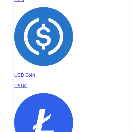
USD Coin
USDC