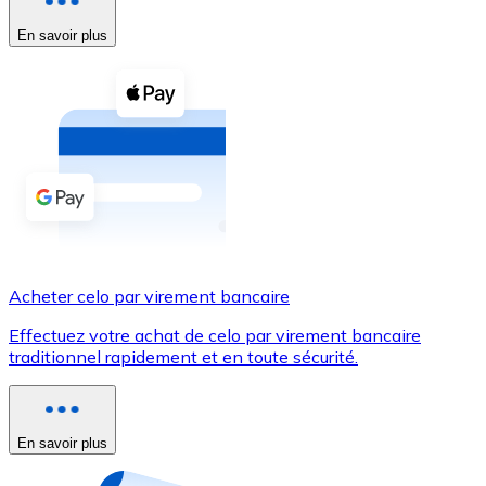
En savoir plus
Voir toutes
Coupons crypto
Achetez des cryptomonnaies en espèces et d'autres m
Acheter avec espèces
Virement SEPA
Ajoutez des fonds à votre compte Bitnovo ou effectuez 
Acheter avec virement bancaire
Acheter celo par virement bancaire
Carte de crédit / débit
Effectuez votre achat de celo par virement bancaire
Utilisez les cartes Visa et Mastercard pour acheter des
traditionnel rapidement et en toute sécurité.
Acheter avec carte
Boutique - Cartes
En savoir plus
Nouveau