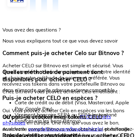
Vous avez des questions ?
Nous vous expliquons tout ce que vous devez savoir
Comment puis-je acheter Celo sur Bitnovo ?
Acheter CELO sur Bitnovo est simple et sécurisé. Vous
Quelles méthodes de paiement sont
devez simplement créer un compte, vérifier votre identité
et choisir votre méthode de paiement préférée. Vous
disponibles pour acheter CELO ?
recevrez vos tokens dans votre portefeuille Bitnovo ou
dans n'importe quelle adresse externe compatible.
Chez Bitnovo vous pouvez acheter Celo en utilisant :
Puis-je acheter CELO en espèces ?
Carte de crédit ou de débit (Visa, Mastercard, Apple
Pay, Google Pay)
Oui. Vous pouvez acheter Celo en espèces via les bons
Virement bancaire SEPA ou SEPA Instantané
Où puis-je stocker mes tokens CELO ?
Bitnovo, disponibles dans plus de
40 000 points
Espèces via les bons Bitnovo
physiques
en Europe. Une fois que vous avez le bon,
accédez à :
www.bitnovo.com/buy/cash/celo/
et échangez-
Avec votre compte Bitnovo, vous obtenez un portefeuille
le rapidement et en toute sécurité.
Dois-je vérifier mon identité pour acheter CELO
intégré où vous pouvez stocker et gérer vos tokens CELO