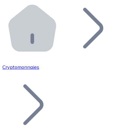
Effectuez des opérations de plus grande envergure. O
Distributeurs automatiques Bitnovo
Intégrez un ATM Bitnovo dans votre entreprise et per
API Bitnovo
Intégrez notre API dans votre écosystème.
Devenir Distributeur
Rejoignez notre réseau de distributeurs et commercialis
Cryptomonnaies
Lister un Token
Ajoutez le token de votre projet à notre service d'acha