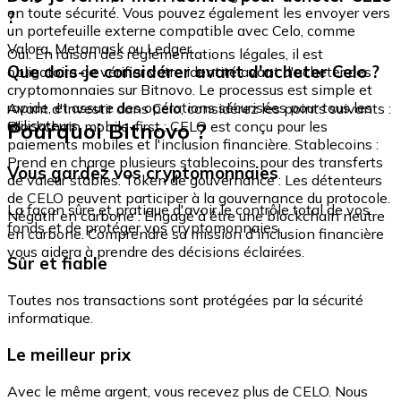
en toute sécurité. Vous pouvez également les envoyer vers
?
un portefeuille externe compatible avec Celo, comme
Valora, Metamask ou Ledger.
Oui. En raison des réglementations légales, il est
Que dois-je considérer avant d'acheter Celo ?
obligatoire de vérifier votre identité avant d'acheter des
cryptomonnaies sur Bitnovo. Le processus est simple et
rapide, et assure des opérations sécurisées pour tous les
Avant d'investir dans Celo, considérez les points suivants :
utilisateurs.
Pourquoi Bitnovo ?
Blockchain mobile-first : CELO est conçu pour les
paiements mobiles et l'inclusion financière. Stablecoins :
Prend en charge plusieurs stablecoins pour des transferts
Vous gardez vos cryptomonnaies
de valeur stables. Token de gouvernance : Les détenteurs
de CELO peuvent participer à la gouvernance du protocole.
La façon sûre et pratique d'avoir le contrôle total de vos
Négatif en carbone : Engagé à être une blockchain neutre
fonds et de protéger vos cryptomonnaies.
en carbone. Comprendre sa mission d'inclusion financière
vous aidera à prendre des décisions éclairées.
Sûr et fiable
Toutes nos transactions sont protégées par la sécurité
informatique.
Le meilleur prix
Avec le même argent, vous recevez plus de CELO. Nous