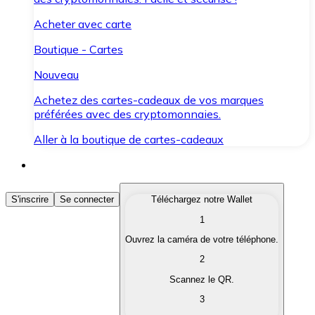
Acheter avec carte
Boutique - Cartes
Nouveau
Achetez des cartes-cadeaux de vos marques
préférées avec des cryptomonnaies.
Aller à la boutique de cartes-cadeaux
Acheter des Cryptomonnaies
S'inscrire
Se connecter
Téléchargez notre Wallet
1
Achetez les cryptomonnaies qui vous intéressent rapid
Ouvrez la caméra de votre téléphone.
Vendre des Cryptomonnaies
2
Convertissez vos cryptomonnaies en monnaie fiduciair
Scannez le QR.
3
Échanger (Swap)