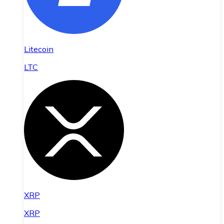
Litecoin
LTC
XRP
XRP