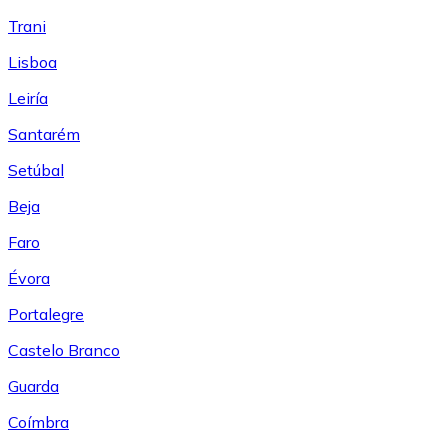
Trani
Lisboa
Leiría
Santarém
Setúbal
Beja
Faro
Évora
Portalegre
Castelo Branco
Guarda
Coímbra