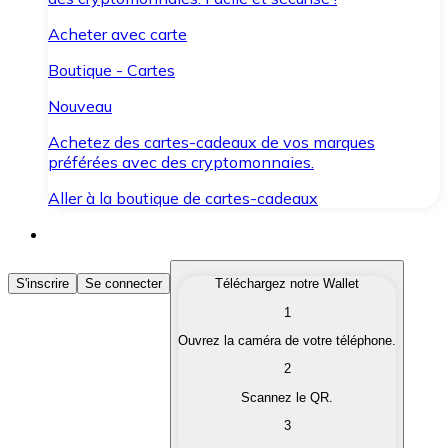
Acheter avec carte
Boutique - Cartes
Nouveau
Achetez des cartes-cadeaux de vos marques
préférées avec des cryptomonnaies.
Aller à la boutique de cartes-cadeaux
Acheter des Cryptomonnaies
S'inscrire
Se connecter
Téléchargez notre Wallet
1
Achetez les cryptomonnaies qui vous intéressent rapid
Ouvrez la caméra de votre téléphone.
Vendre des Cryptomonnaies
2
Convertissez vos cryptomonnaies en monnaie fiduciair
Scannez le QR.
3
Échanger (Swap)