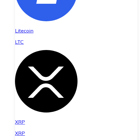
Litecoin
LTC
XRP
XRP