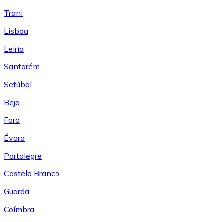
Trani
Lisboa
Leiría
Santarém
Setúbal
Beja
Faro
Évora
Portalegre
Castelo Branco
Guarda
Coímbra