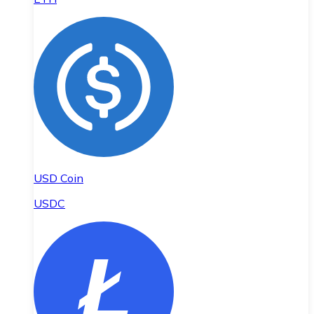
USD Coin
USDC