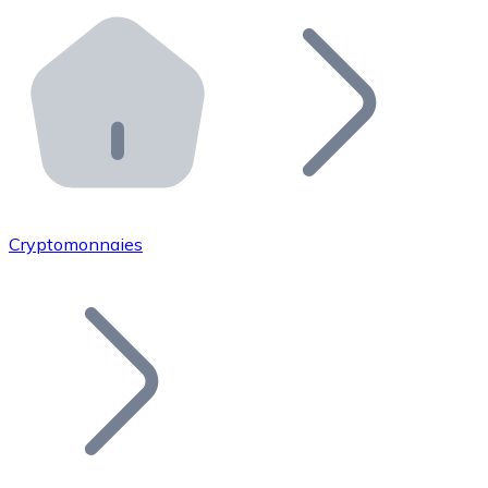
Effectuez des opérations de plus grande envergure. O
Distributeurs automatiques Bitnovo
Intégrez un ATM Bitnovo dans votre entreprise et per
API Bitnovo
Intégrez notre API dans votre écosystème.
Devenir Distributeur
Rejoignez notre réseau de distributeurs et commercialis
Cryptomonnaies
Lister un Token
Ajoutez le token de votre projet à notre service d'acha