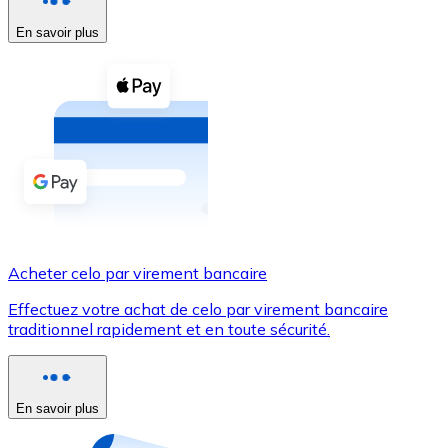
En savoir plus
Voir toutes
Coupons crypto
Achetez des cryptomonnaies en espèces et d'autres m
Acheter avec espèces
Virement SEPA
Ajoutez des fonds à votre compte Bitnovo ou effectuez 
Acheter avec virement bancaire
Acheter celo par virement bancaire
Carte de crédit / débit
Effectuez votre achat de celo par virement bancaire
Utilisez les cartes Visa et Mastercard pour acheter des
traditionnel rapidement et en toute sécurité.
Acheter avec carte
Boutique - Cartes
En savoir plus
Nouveau