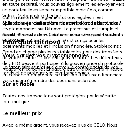
en toute sécurité. Vous pouvez également les envoyer vers
?
un portefeuille externe compatible avec Celo, comme
Valora, Metamask ou Ledger.
Oui. En raison des réglementations légales, il est
Que dois-je considérer avant d'acheter Celo ?
obligatoire de vérifier votre identité avant d'acheter des
cryptomonnaies sur Bitnovo. Le processus est simple et
rapide, et assure des opérations sécurisées pour tous les
Avant d'investir dans Celo, considérez les points suivants :
utilisateurs.
Pourquoi Bitnovo ?
Blockchain mobile-first : CELO est conçu pour les
paiements mobiles et l'inclusion financière. Stablecoins :
Prend en charge plusieurs stablecoins pour des transferts
Vous gardez vos cryptomonnaies
de valeur stables. Token de gouvernance : Les détenteurs
de CELO peuvent participer à la gouvernance du protocole.
La façon sûre et pratique d'avoir le contrôle total de vos
Négatif en carbone : Engagé à être une blockchain neutre
fonds et de protéger vos cryptomonnaies.
en carbone. Comprendre sa mission d'inclusion financière
vous aidera à prendre des décisions éclairées.
Sûr et fiable
Toutes nos transactions sont protégées par la sécurité
informatique.
Le meilleur prix
Avec le même argent, vous recevez plus de CELO. Nous