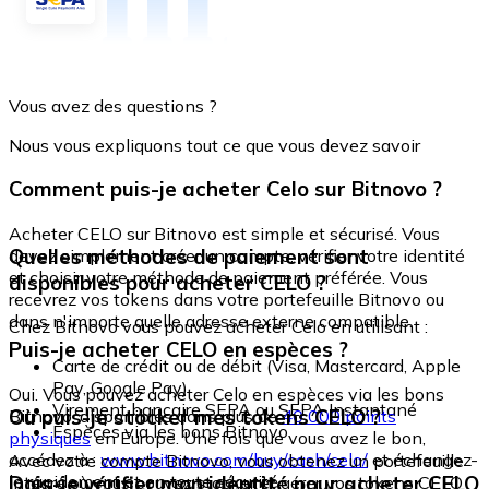
Vous avez des questions ?
Nous vous expliquons tout ce que vous devez savoir
Comment puis-je acheter Celo sur Bitnovo ?
Acheter CELO sur Bitnovo est simple et sécurisé. Vous
Quelles méthodes de paiement sont
devez simplement créer un compte, vérifier votre identité
et choisir votre méthode de paiement préférée. Vous
disponibles pour acheter CELO ?
recevrez vos tokens dans votre portefeuille Bitnovo ou
dans n'importe quelle adresse externe compatible.
Chez Bitnovo vous pouvez acheter Celo en utilisant :
Puis-je acheter CELO en espèces ?
Carte de crédit ou de débit (Visa, Mastercard, Apple
Pay, Google Pay)
Oui. Vous pouvez acheter Celo en espèces via les bons
Virement bancaire SEPA ou SEPA Instantané
Où puis-je stocker mes tokens CELO ?
Bitnovo, disponibles dans plus de
40 000 points
Espèces via les bons Bitnovo
physiques
en Europe. Une fois que vous avez le bon,
accédez à :
www.bitnovo.com/buy/cash/celo/
et échangez-
Avec votre compte Bitnovo, vous obtenez un portefeuille
le rapidement et en toute sécurité.
Dois-je vérifier mon identité pour acheter CELO
intégré où vous pouvez stocker et gérer vos tokens CELO