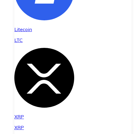
Litecoin
LTC
XRP
XRP