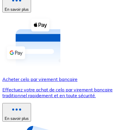
En savoir plus
Voir toutes
Coupons crypto
Achetez des cryptomonnaies en espèces et d'autres m
Acheter avec espèces
Virement SEPA
Ajoutez des fonds à votre compte Bitnovo ou effectuez 
Acheter avec virement bancaire
Acheter celo par virement bancaire
Carte de crédit / débit
Effectuez votre achat de celo par virement bancaire
Utilisez les cartes Visa et Mastercard pour acheter des
traditionnel rapidement et en toute sécurité.
Acheter avec carte
Boutique - Cartes
En savoir plus
Nouveau