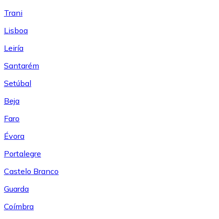
Trani
Lisboa
Leiría
Santarém
Setúbal
Beja
Faro
Évora
Portalegre
Castelo Branco
Guarda
Coímbra