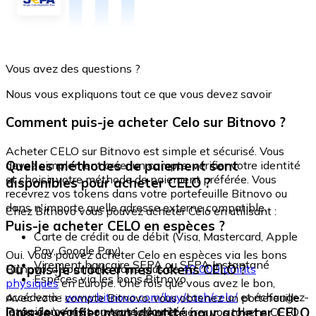
Vous avez des questions ?
Nous vous expliquons tout ce que vous devez savoir
Comment puis-je acheter Celo sur Bitnovo ?
Acheter CELO sur Bitnovo est simple et sécurisé. Vous
Quelles méthodes de paiement sont
devez simplement créer un compte, vérifier votre identité
et choisir votre méthode de paiement préférée. Vous
disponibles pour acheter CELO ?
recevrez vos tokens dans votre portefeuille Bitnovo ou
dans n'importe quelle adresse externe compatible.
Chez Bitnovo vous pouvez acheter Celo en utilisant :
Puis-je acheter CELO en espèces ?
Carte de crédit ou de débit (Visa, Mastercard, Apple
Pay, Google Pay)
Oui. Vous pouvez acheter Celo en espèces via les bons
Virement bancaire SEPA ou SEPA Instantané
Où puis-je stocker mes tokens CELO ?
Bitnovo, disponibles dans plus de
40 000 points
Espèces via les bons Bitnovo
physiques
en Europe. Une fois que vous avez le bon,
accédez à :
www.bitnovo.com/buy/cash/celo/
et échangez-
Avec votre compte Bitnovo, vous obtenez un portefeuille
le rapidement et en toute sécurité.
Dois-je vérifier mon identité pour acheter CELO
intégré où vous pouvez stocker et gérer vos tokens CELO