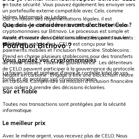
en toute sécurité. Vous pouvez également les envoyer vers
?
un portefeuille externe compatible avec Celo, comme
Valora, Metamask ou Ledger.
Oui. En raison des réglementations légales, il est
Que dois-je considérer avant d'acheter Celo ?
obligatoire de vérifier votre identité avant d'acheter des
cryptomonnaies sur Bitnovo. Le processus est simple et
rapide, et assure des opérations sécurisées pour tous les
Avant d'investir dans Celo, considérez les points suivants :
utilisateurs.
Pourquoi Bitnovo ?
Blockchain mobile-first : CELO est conçu pour les
paiements mobiles et l'inclusion financière. Stablecoins :
Prend en charge plusieurs stablecoins pour des transferts
Vous gardez vos cryptomonnaies
de valeur stables. Token de gouvernance : Les détenteurs
de CELO peuvent participer à la gouvernance du protocole.
La façon sûre et pratique d'avoir le contrôle total de vos
Négatif en carbone : Engagé à être une blockchain neutre
fonds et de protéger vos cryptomonnaies.
en carbone. Comprendre sa mission d'inclusion financière
vous aidera à prendre des décisions éclairées.
Sûr et fiable
Toutes nos transactions sont protégées par la sécurité
informatique.
Le meilleur prix
Avec le même argent, vous recevez plus de CELO. Nous