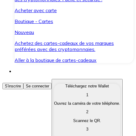
Acheter avec carte
Boutique - Cartes
Nouveau
Achetez des cartes-cadeaux de vos marques
préférées avec des cryptomonnaies.
Aller à la boutique de cartes-cadeaux
Acheter des Cryptomonnaies
S'inscrire
Se connecter
Téléchargez notre Wallet
1
Achetez les cryptomonnaies qui vous intéressent rapid
Ouvrez la caméra de votre téléphone.
Vendre des Cryptomonnaies
2
Convertissez vos cryptomonnaies en monnaie fiduciair
Scannez le QR.
3
Échanger (Swap)