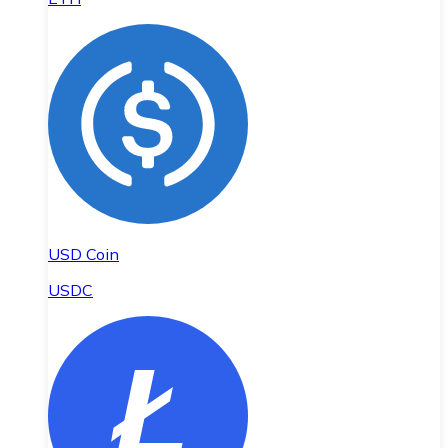
USD Coin
USDC