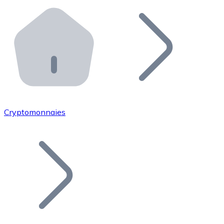
Effectuez des opérations de plus grande envergure. O
Distributeurs automatiques Bitnovo
Intégrez un ATM Bitnovo dans votre entreprise et per
API Bitnovo
Intégrez notre API dans votre écosystème.
Devenir Distributeur
Rejoignez notre réseau de distributeurs et commercialis
Cryptomonnaies
Lister un Token
Ajoutez le token de votre projet à notre service d'acha