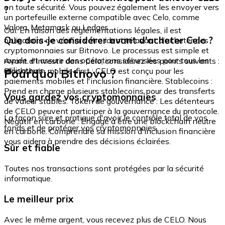
en toute sécurité. Vous pouvez également les envoyer vers
?
un portefeuille externe compatible avec Celo, comme
Valora, Metamask ou Ledger.
Oui. En raison des réglementations légales, il est
Que dois-je considérer avant d'acheter Celo ?
obligatoire de vérifier votre identité avant d'acheter des
cryptomonnaies sur Bitnovo. Le processus est simple et
rapide, et assure des opérations sécurisées pour tous les
Avant d'investir dans Celo, considérez les points suivants :
utilisateurs.
Pourquoi Bitnovo ?
Blockchain mobile-first : CELO est conçu pour les
paiements mobiles et l'inclusion financière. Stablecoins :
Prend en charge plusieurs stablecoins pour des transferts
Vous gardez vos cryptomonnaies
de valeur stables. Token de gouvernance : Les détenteurs
de CELO peuvent participer à la gouvernance du protocole.
La façon sûre et pratique d'avoir le contrôle total de vos
Négatif en carbone : Engagé à être une blockchain neutre
fonds et de protéger vos cryptomonnaies.
en carbone. Comprendre sa mission d'inclusion financière
vous aidera à prendre des décisions éclairées.
Sûr et fiable
Toutes nos transactions sont protégées par la sécurité
informatique.
Le meilleur prix
Avec le même argent, vous recevez plus de CELO. Nous