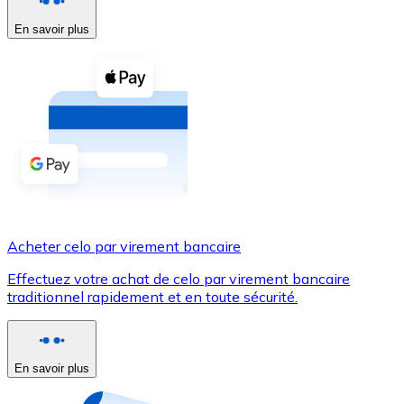
En savoir plus
Voir toutes
Coupons crypto
Achetez des cryptomonnaies en espèces et d'autres m
Acheter avec espèces
Virement SEPA
Ajoutez des fonds à votre compte Bitnovo ou effectuez 
Acheter avec virement bancaire
Acheter celo par virement bancaire
Carte de crédit / débit
Effectuez votre achat de celo par virement bancaire
Utilisez les cartes Visa et Mastercard pour acheter des
traditionnel rapidement et en toute sécurité.
Acheter avec carte
Boutique - Cartes
En savoir plus
Nouveau