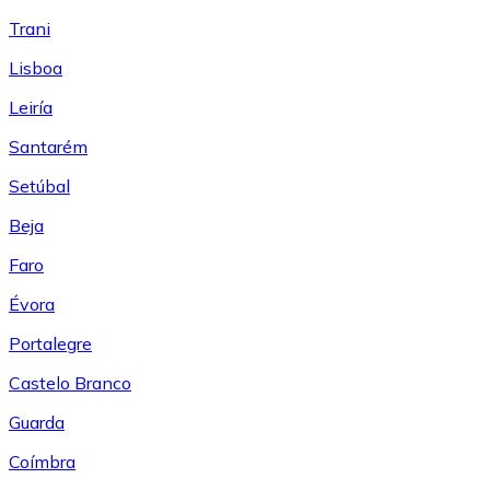
Trani
Lisboa
Leiría
Santarém
Setúbal
Beja
Faro
Évora
Portalegre
Castelo Branco
Guarda
Coímbra