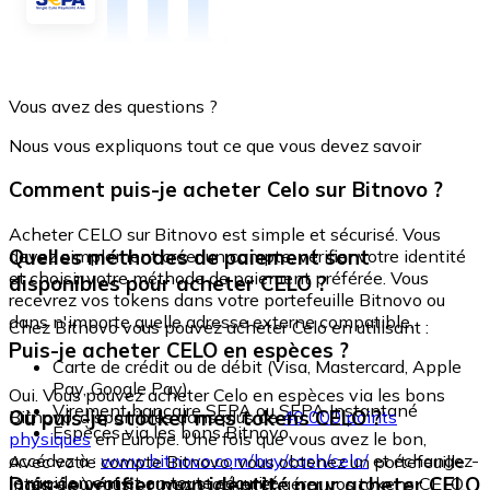
Vous avez des questions ?
Nous vous expliquons tout ce que vous devez savoir
Comment puis-je acheter Celo sur Bitnovo ?
Acheter CELO sur Bitnovo est simple et sécurisé. Vous
Quelles méthodes de paiement sont
devez simplement créer un compte, vérifier votre identité
et choisir votre méthode de paiement préférée. Vous
disponibles pour acheter CELO ?
recevrez vos tokens dans votre portefeuille Bitnovo ou
dans n'importe quelle adresse externe compatible.
Chez Bitnovo vous pouvez acheter Celo en utilisant :
Puis-je acheter CELO en espèces ?
Carte de crédit ou de débit (Visa, Mastercard, Apple
Pay, Google Pay)
Oui. Vous pouvez acheter Celo en espèces via les bons
Virement bancaire SEPA ou SEPA Instantané
Où puis-je stocker mes tokens CELO ?
Bitnovo, disponibles dans plus de
40 000 points
Espèces via les bons Bitnovo
physiques
en Europe. Une fois que vous avez le bon,
accédez à :
www.bitnovo.com/buy/cash/celo/
et échangez-
Avec votre compte Bitnovo, vous obtenez un portefeuille
le rapidement et en toute sécurité.
Dois-je vérifier mon identité pour acheter CELO
intégré où vous pouvez stocker et gérer vos tokens CELO