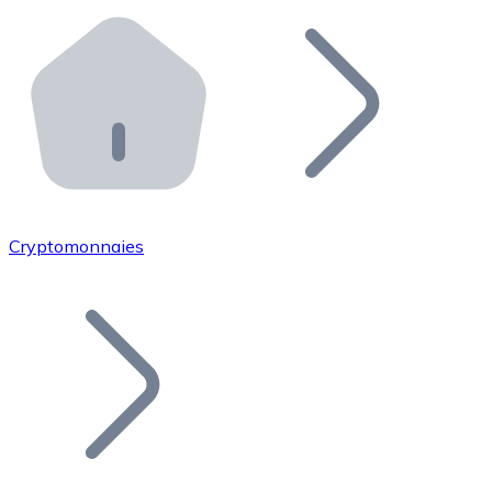
Effectuez des opérations de plus grande envergure. O
Distributeurs automatiques Bitnovo
Intégrez un ATM Bitnovo dans votre entreprise et per
API Bitnovo
Intégrez notre API dans votre écosystème.
Devenir Distributeur
Rejoignez notre réseau de distributeurs et commercialis
Cryptomonnaies
Lister un Token
Ajoutez le token de votre projet à notre service d'acha