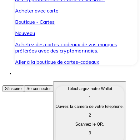
Acheter avec carte
Boutique - Cartes
Nouveau
Achetez des cartes-cadeaux de vos marques
préférées avec des cryptomonnaies.
Aller à la boutique de cartes-cadeaux
Acheter des Cryptomonnaies
S'inscrire
Se connecter
Téléchargez notre Wallet
1
Achetez les cryptomonnaies qui vous intéressent rapid
Ouvrez la caméra de votre téléphone.
Vendre des Cryptomonnaies
2
Convertissez vos cryptomonnaies en monnaie fiduciair
Scannez le QR.
3
Échanger (Swap)