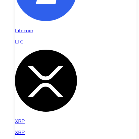
Litecoin
LTC
XRP
XRP