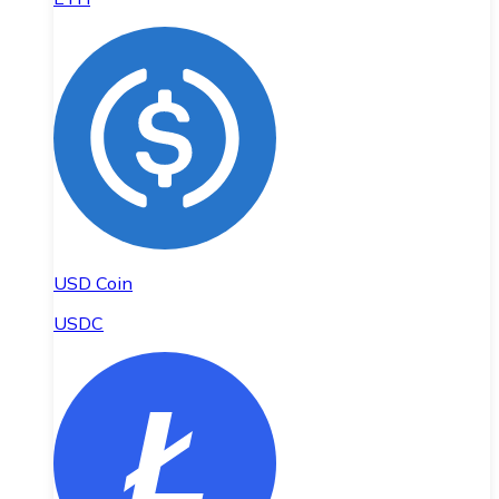
USD Coin
USDC