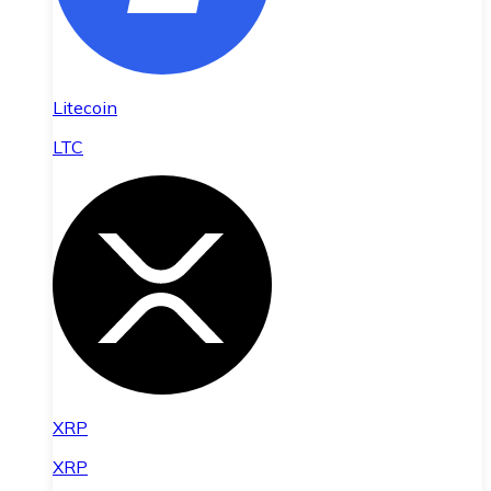
Litecoin
LTC
XRP
XRP