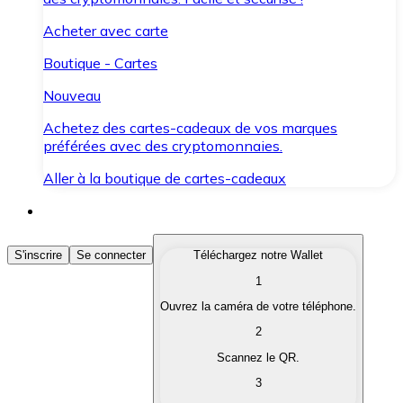
Acheter avec carte
Boutique - Cartes
Nouveau
Achetez des cartes-cadeaux de vos marques
préférées avec des cryptomonnaies.
Aller à la boutique de cartes-cadeaux
Acheter des Cryptomonnaies
S'inscrire
Se connecter
Téléchargez notre Wallet
1
Achetez les cryptomonnaies qui vous intéressent rapid
Ouvrez la caméra de votre téléphone.
Vendre des Cryptomonnaies
2
Convertissez vos cryptomonnaies en monnaie fiduciair
Scannez le QR.
3
Échanger (Swap)