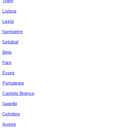
Trani
Lisboa
Leiría
Santarém
Setúbal
Beja
Faro
Évora
Portalegre
Castelo Branco
Guarda
Coímbra
Aveiro