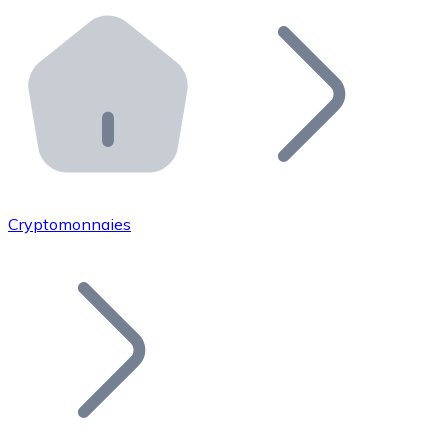
Effectuez des opérations de plus grande envergure. O
Distributeurs automatiques Bitnovo
Intégrez un ATM Bitnovo dans votre entreprise et per
API Bitnovo
Intégrez notre API dans votre écosystème.
Devenir Distributeur
Rejoignez notre réseau de distributeurs et commercialis
Cryptomonnaies
Lister un Token
Ajoutez le token de votre projet à notre service d'acha