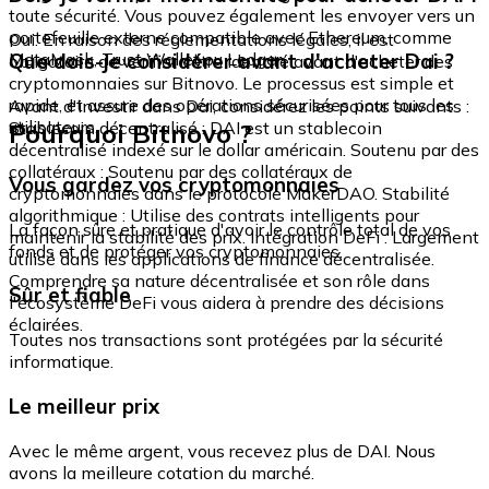
toute sécurité. Vous pouvez également les envoyer vers un
portefeuille externe compatible avec Ethereum, comme
Oui. En raison des réglementations légales, il est
MetaMask, Trust Wallet ou Ledger.
Que dois-je considérer avant d'acheter Dai ?
obligatoire de vérifier votre identité avant d'acheter des
cryptomonnaies sur Bitnovo. Le processus est simple et
rapide, et assure des opérations sécurisées pour tous les
Avant d'investir dans Dai, considérez les points suivants :
utilisateurs.
Pourquoi Bitnovo ?
Stablecoin décentralisé : DAI est un stablecoin
décentralisé indexé sur le dollar américain. Soutenu par des
collatéraux : Soutenu par des collatéraux de
Vous gardez vos cryptomonnaies
cryptomonnaies dans le protocole MakerDAO. Stabilité
algorithmique : Utilise des contrats intelligents pour
La façon sûre et pratique d'avoir le contrôle total de vos
maintenir la stabilité des prix. Intégration DeFi : Largement
fonds et de protéger vos cryptomonnaies.
utilisé dans les applications de finance décentralisée.
Comprendre sa nature décentralisée et son rôle dans
Sûr et fiable
l'écosystème DeFi vous aidera à prendre des décisions
éclairées.
Toutes nos transactions sont protégées par la sécurité
informatique.
Le meilleur prix
Avec le même argent, vous recevez plus de DAI. Nous
avons la meilleure cotation du marché.