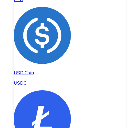
USD Coin
USDC