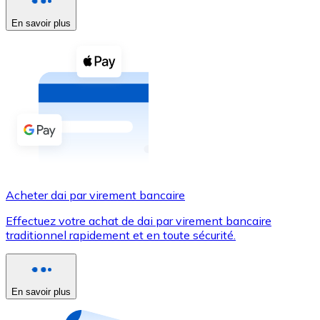
En savoir plus
Voir toutes
Coupons crypto
Achetez des cryptomonnaies en espèces et d'autres m
Acheter avec espèces
Virement SEPA
Ajoutez des fonds à votre compte Bitnovo ou effectuez 
Acheter avec virement bancaire
Acheter dai par virement bancaire
Carte de crédit / débit
Effectuez votre achat de dai par virement bancaire
Utilisez les cartes Visa et Mastercard pour acheter des
traditionnel rapidement et en toute sécurité.
Acheter avec carte
Boutique - Cartes
En savoir plus
Nouveau