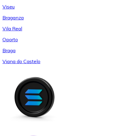
Viseu
Braganza
Vila Real
Oporto
Braga
Viana do Castelo