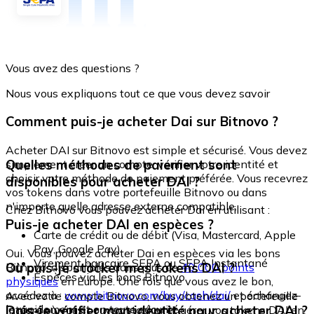
Vous avez des questions ?
Nous vous expliquons tout ce que vous devez savoir
Comment puis-je acheter Dai sur Bitnovo ?
Acheter DAI sur Bitnovo est simple et sécurisé. Vous devez
Quelles méthodes de paiement sont
simplement créer un compte, vérifier votre identité et
choisir votre méthode de paiement préférée. Vous recevrez
disponibles pour acheter DAI ?
vos tokens dans votre portefeuille Bitnovo ou dans
n'importe quelle adresse externe compatible.
Chez Bitnovo vous pouvez acheter Dai en utilisant :
Puis-je acheter DAI en espèces ?
Carte de crédit ou de débit (Visa, Mastercard, Apple
Pay, Google Pay)
Oui. Vous pouvez acheter Dai en espèces via les bons
Virement bancaire SEPA ou SEPA Instantané
Où puis-je stocker mes tokens DAI ?
Bitnovo, disponibles dans plus de
40 000 points
Espèces via les bons Bitnovo
physiques
en Europe. Une fois que vous avez le bon,
accédez à :
www.bitnovo.com/buy/cash/dai/
et échangez-
Avec votre compte Bitnovo, vous obtenez un portefeuille
le rapidement et en toute sécurité.
Dois-je vérifier mon identité pour acheter DAI ?
intégré où vous pouvez stocker et gérer vos tokens DAI en