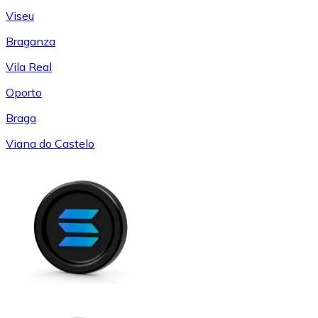
Viseu
Braganza
Vila Real
Oporto
Braga
Viana do Castelo