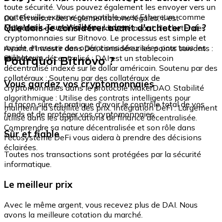
toute sécurité. Vous pouvez également les envoyer vers un
portefeuille externe compatible avec Ethereum, comme
Oui. En raison des réglementations légales, il est
MetaMask, Trust Wallet ou Ledger.
Que dois-je considérer avant d'acheter Dai ?
obligatoire de vérifier votre identité avant d'acheter des
cryptomonnaies sur Bitnovo. Le processus est simple et
rapide, et assure des opérations sécurisées pour tous les
Avant d'investir dans Dai, considérez les points suivants :
utilisateurs.
Pourquoi Bitnovo ?
Stablecoin décentralisé : DAI est un stablecoin
décentralisé indexé sur le dollar américain. Soutenu par des
collatéraux : Soutenu par des collatéraux de
Vous gardez vos cryptomonnaies
cryptomonnaies dans le protocole MakerDAO. Stabilité
algorithmique : Utilise des contrats intelligents pour
La façon sûre et pratique d'avoir le contrôle total de vos
maintenir la stabilité des prix. Intégration DeFi : Largement
fonds et de protéger vos cryptomonnaies.
utilisé dans les applications de finance décentralisée.
Comprendre sa nature décentralisée et son rôle dans
Sûr et fiable
l'écosystème DeFi vous aidera à prendre des décisions
éclairées.
Toutes nos transactions sont protégées par la sécurité
informatique.
Le meilleur prix
Avec le même argent, vous recevez plus de DAI. Nous
avons la meilleure cotation du marché.