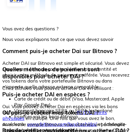
Vous avez des questions ?
Nous vous expliquons tout ce que vous devez savoir
Comment puis-je acheter Dai sur Bitnovo ?
Acheter DAI sur Bitnovo est simple et sécurisé. Vous devez
Quelles méthodes de paiement sont
simplement créer un compte, vérifier votre identité et
choisir votre méthode de paiement préférée. Vous recevrez
disponibles pour acheter DAI ?
vos tokens dans votre portefeuille Bitnovo ou dans
n'importe quelle adresse externe compatible.
Chez Bitnovo vous pouvez acheter Dai en utilisant :
Puis-je acheter DAI en espèces ?
Carte de crédit ou de débit (Visa, Mastercard, Apple
Pay, Google Pay)
Oui. Vous pouvez acheter Dai en espèces via les bons
Virement bancaire SEPA ou SEPA Instantané
Où puis-je stocker mes tokens DAI ?
Bitnovo, disponibles dans plus de
40 000 points
Espèces via les bons Bitnovo
physiques
en Europe. Une fois que vous avez le bon,
accédez à :
www.bitnovo.com/buy/cash/dai/
et échangez-
Avec votre compte Bitnovo, vous obtenez un portefeuille
le rapidement et en toute sécurité.
Dois-je vérifier mon identité pour acheter DAI ?
intégré où vous pouvez stocker et gérer vos tokens DAI en