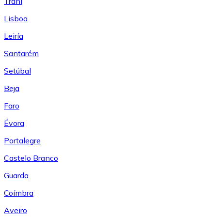
Trani
Lisboa
Leiría
Santarém
Setúbal
Beja
Faro
Évora
Portalegre
Castelo Branco
Guarda
Coímbra
Aveiro