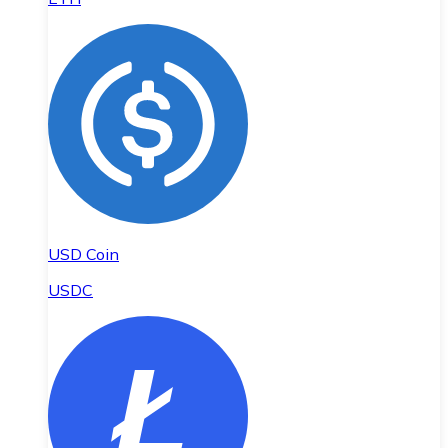
USD Coin
USDC