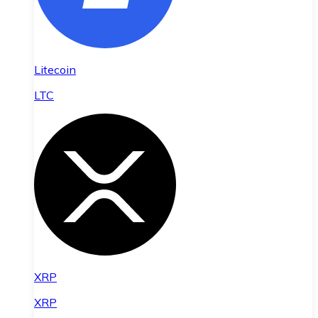
Litecoin
LTC
XRP
XRP