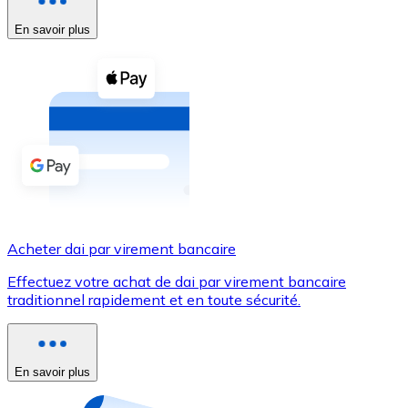
En savoir plus
Voir toutes
Coupons crypto
Achetez des cryptomonnaies en espèces et d'autres m
Acheter avec espèces
Virement SEPA
Ajoutez des fonds à votre compte Bitnovo ou effectuez 
Acheter avec virement bancaire
Acheter dai par virement bancaire
Carte de crédit / débit
Effectuez votre achat de dai par virement bancaire
Utilisez les cartes Visa et Mastercard pour acheter des
traditionnel rapidement et en toute sécurité.
Acheter avec carte
Boutique - Cartes
En savoir plus
Nouveau