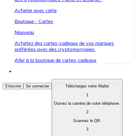
Acheter avec carte
Boutique - Cartes
Nouveau
Achetez des cartes-cadeaux de vos marques
préférées avec des cryptomonnaies.
Aller à la boutique de cartes-cadeaux
Acheter des Cryptomonnaies
S'inscrire
Se connecter
Téléchargez notre Wallet
1
Achetez les cryptomonnaies qui vous intéressent rapid
Ouvrez la caméra de votre téléphone.
Vendre des Cryptomonnaies
2
Convertissez vos cryptomonnaies en monnaie fiduciair
Scannez le QR.
3
Échanger (Swap)