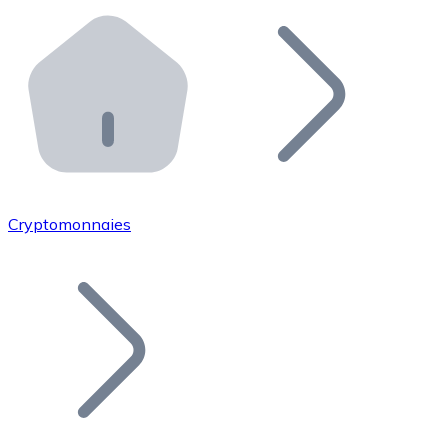
Effectuez des opérations de plus grande envergure. O
Distributeurs automatiques Bitnovo
Intégrez un ATM Bitnovo dans votre entreprise et per
API Bitnovo
Intégrez notre API dans votre écosystème.
Devenir Distributeur
Rejoignez notre réseau de distributeurs et commercialis
Cryptomonnaies
Lister un Token
Ajoutez le token de votre projet à notre service d'acha