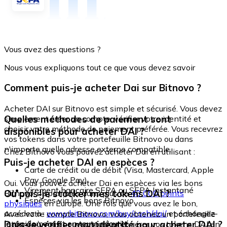
Vous avez des questions ?
Nous vous expliquons tout ce que vous devez savoir
Comment puis-je acheter Dai sur Bitnovo ?
Acheter DAI sur Bitnovo est simple et sécurisé. Vous devez
Quelles méthodes de paiement sont
simplement créer un compte, vérifier votre identité et
choisir votre méthode de paiement préférée. Vous recevrez
disponibles pour acheter DAI ?
vos tokens dans votre portefeuille Bitnovo ou dans
n'importe quelle adresse externe compatible.
Chez Bitnovo vous pouvez acheter Dai en utilisant :
Puis-je acheter DAI en espèces ?
Carte de crédit ou de débit (Visa, Mastercard, Apple
Pay, Google Pay)
Oui. Vous pouvez acheter Dai en espèces via les bons
Virement bancaire SEPA ou SEPA Instantané
Où puis-je stocker mes tokens DAI ?
Bitnovo, disponibles dans plus de
40 000 points
Espèces via les bons Bitnovo
physiques
en Europe. Une fois que vous avez le bon,
accédez à :
www.bitnovo.com/buy/cash/dai/
et échangez-
Avec votre compte Bitnovo, vous obtenez un portefeuille
le rapidement et en toute sécurité.
Dois-je vérifier mon identité pour acheter DAI ?
intégré où vous pouvez stocker et gérer vos tokens DAI en