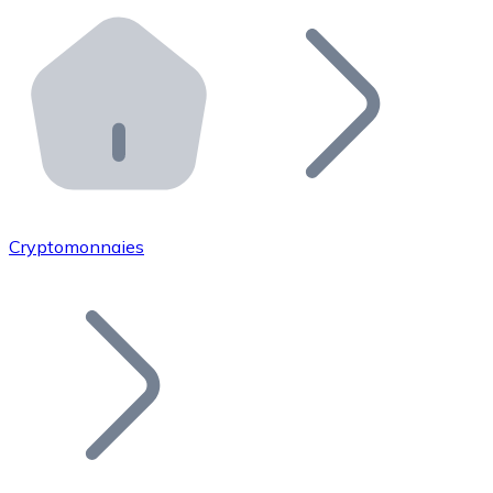
Effectuez des opérations de plus grande envergure. O
Distributeurs automatiques Bitnovo
Intégrez un ATM Bitnovo dans votre entreprise et per
API Bitnovo
Intégrez notre API dans votre écosystème.
Devenir Distributeur
Rejoignez notre réseau de distributeurs et commercialis
Cryptomonnaies
Lister un Token
Ajoutez le token de votre projet à notre service d'acha