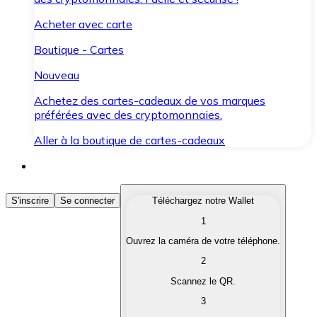
Acheter avec carte
Boutique - Cartes
Nouveau
Achetez des cartes-cadeaux de vos marques
préférées avec des cryptomonnaies.
Aller à la boutique de cartes-cadeaux
Acheter des Cryptomonnaies
S'inscrire
Se connecter
Téléchargez notre Wallet
1
Achetez les cryptomonnaies qui vous intéressent rapid
Ouvrez la caméra de votre téléphone.
Vendre des Cryptomonnaies
2
Convertissez vos cryptomonnaies en monnaie fiduciair
Scannez le QR.
3
Échanger (Swap)