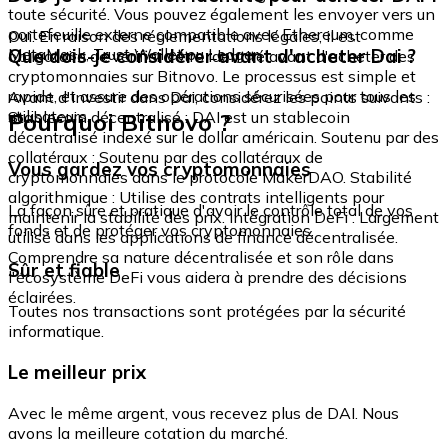
toute sécurité. Vous pouvez également les envoyer vers un
portefeuille externe compatible avec Ethereum, comme
Oui. En raison des réglementations légales, il est
MetaMask, Trust Wallet ou Ledger.
Que dois-je considérer avant d'acheter Dai ?
obligatoire de vérifier votre identité avant d'acheter des
cryptomonnaies sur Bitnovo. Le processus est simple et
rapide, et assure des opérations sécurisées pour tous les
Avant d'investir dans Dai, considérez les points suivants :
utilisateurs.
Pourquoi Bitnovo ?
Stablecoin décentralisé : DAI est un stablecoin
décentralisé indexé sur le dollar américain. Soutenu par des
collatéraux : Soutenu par des collatéraux de
Vous gardez vos cryptomonnaies
cryptomonnaies dans le protocole MakerDAO. Stabilité
algorithmique : Utilise des contrats intelligents pour
La façon sûre et pratique d'avoir le contrôle total de vos
maintenir la stabilité des prix. Intégration DeFi : Largement
fonds et de protéger vos cryptomonnaies.
utilisé dans les applications de finance décentralisée.
Comprendre sa nature décentralisée et son rôle dans
Sûr et fiable
l'écosystème DeFi vous aidera à prendre des décisions
éclairées.
Toutes nos transactions sont protégées par la sécurité
informatique.
Le meilleur prix
Avec le même argent, vous recevez plus de DAI. Nous
avons la meilleure cotation du marché.