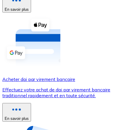
En savoir plus
Voir toutes
Coupons crypto
Achetez des cryptomonnaies en espèces et d'autres m
Acheter avec espèces
Virement SEPA
Ajoutez des fonds à votre compte Bitnovo ou effectuez 
Acheter avec virement bancaire
Acheter dai par virement bancaire
Carte de crédit / débit
Effectuez votre achat de dai par virement bancaire
Utilisez les cartes Visa et Mastercard pour acheter des
traditionnel rapidement et en toute sécurité.
Acheter avec carte
Boutique - Cartes
En savoir plus
Nouveau