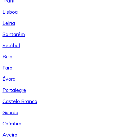
Trani
Lisboa
Leiría
Santarém
Setúbal
Beja
Faro
Évora
Portalegre
Castelo Branco
Guarda
Coímbra
Aveiro