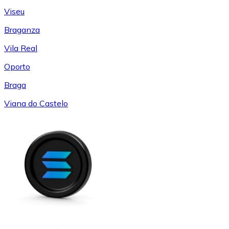
Viseu
Braganza
Vila Real
Oporto
Braga
Viana do Castelo