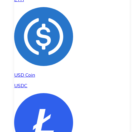
USD Coin
USDC