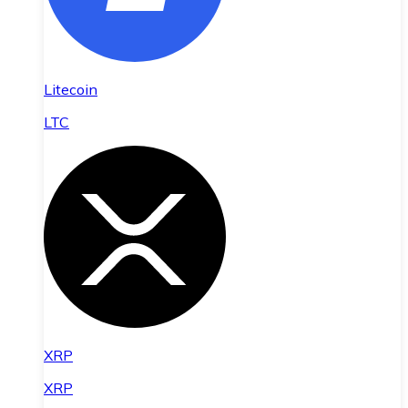
Litecoin
LTC
XRP
XRP