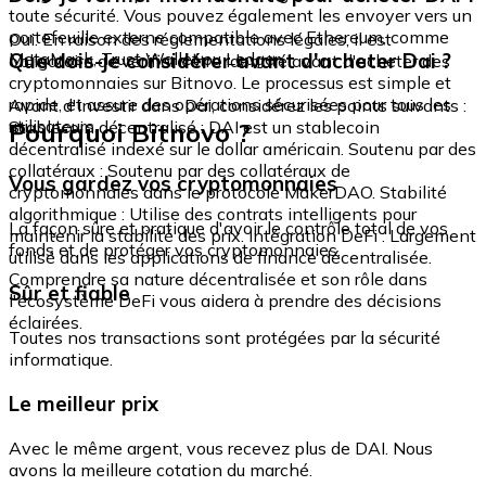
toute sécurité. Vous pouvez également les envoyer vers un
portefeuille externe compatible avec Ethereum, comme
Oui. En raison des réglementations légales, il est
MetaMask, Trust Wallet ou Ledger.
Que dois-je considérer avant d'acheter Dai ?
obligatoire de vérifier votre identité avant d'acheter des
cryptomonnaies sur Bitnovo. Le processus est simple et
rapide, et assure des opérations sécurisées pour tous les
Avant d'investir dans Dai, considérez les points suivants :
utilisateurs.
Pourquoi Bitnovo ?
Stablecoin décentralisé : DAI est un stablecoin
décentralisé indexé sur le dollar américain. Soutenu par des
collatéraux : Soutenu par des collatéraux de
Vous gardez vos cryptomonnaies
cryptomonnaies dans le protocole MakerDAO. Stabilité
algorithmique : Utilise des contrats intelligents pour
La façon sûre et pratique d'avoir le contrôle total de vos
maintenir la stabilité des prix. Intégration DeFi : Largement
fonds et de protéger vos cryptomonnaies.
utilisé dans les applications de finance décentralisée.
Comprendre sa nature décentralisée et son rôle dans
Sûr et fiable
l'écosystème DeFi vous aidera à prendre des décisions
éclairées.
Toutes nos transactions sont protégées par la sécurité
informatique.
Le meilleur prix
Avec le même argent, vous recevez plus de DAI. Nous
avons la meilleure cotation du marché.