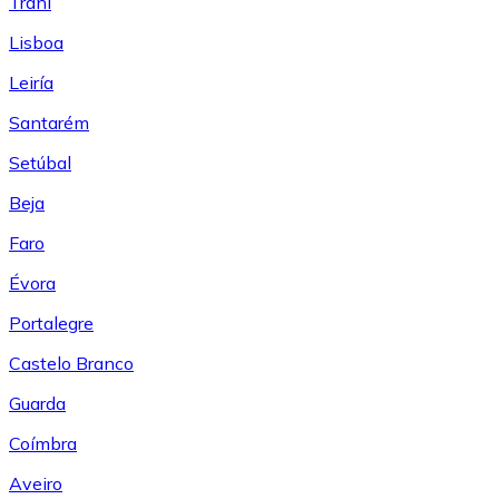
Trani
Lisboa
Leiría
Santarém
Setúbal
Beja
Faro
Évora
Portalegre
Castelo Branco
Guarda
Coímbra
Aveiro