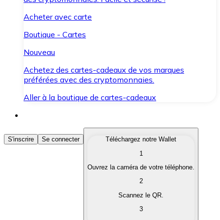
Acheter avec carte
Boutique - Cartes
Nouveau
Achetez des cartes-cadeaux de vos marques
préférées avec des cryptomonnaies.
Aller à la boutique de cartes-cadeaux
Acheter des Cryptomonnaies
S'inscrire
Se connecter
Téléchargez notre Wallet
1
Achetez les cryptomonnaies qui vous intéressent rapid
Ouvrez la caméra de votre téléphone.
Vendre des Cryptomonnaies
2
Convertissez vos cryptomonnaies en monnaie fiduciair
Scannez le QR.
3
Échanger (Swap)