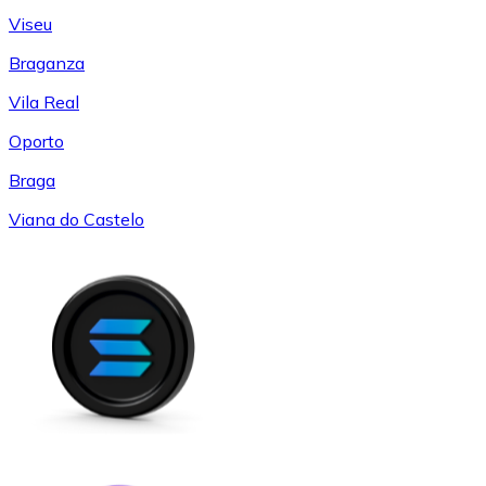
Viseu
Braganza
Vila Real
Oporto
Braga
Viana do Castelo