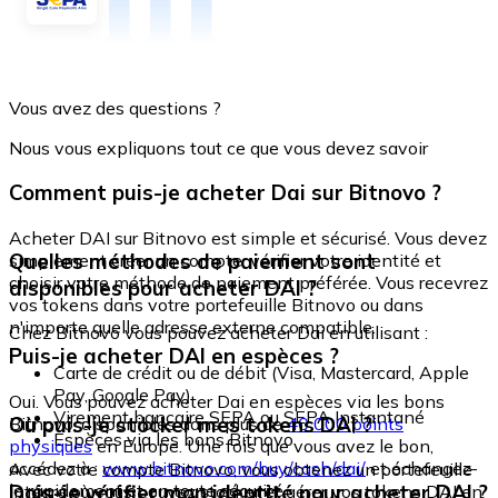
Vous avez des questions ?
Nous vous expliquons tout ce que vous devez savoir
Comment puis-je acheter Dai sur Bitnovo ?
Acheter DAI sur Bitnovo est simple et sécurisé. Vous devez
Quelles méthodes de paiement sont
simplement créer un compte, vérifier votre identité et
choisir votre méthode de paiement préférée. Vous recevrez
disponibles pour acheter DAI ?
vos tokens dans votre portefeuille Bitnovo ou dans
n'importe quelle adresse externe compatible.
Chez Bitnovo vous pouvez acheter Dai en utilisant :
Puis-je acheter DAI en espèces ?
Carte de crédit ou de débit (Visa, Mastercard, Apple
Pay, Google Pay)
Oui. Vous pouvez acheter Dai en espèces via les bons
Virement bancaire SEPA ou SEPA Instantané
Où puis-je stocker mes tokens DAI ?
Bitnovo, disponibles dans plus de
40 000 points
Espèces via les bons Bitnovo
physiques
en Europe. Une fois que vous avez le bon,
accédez à :
www.bitnovo.com/buy/cash/dai/
et échangez-
Avec votre compte Bitnovo, vous obtenez un portefeuille
le rapidement et en toute sécurité.
Dois-je vérifier mon identité pour acheter DAI ?
intégré où vous pouvez stocker et gérer vos tokens DAI en