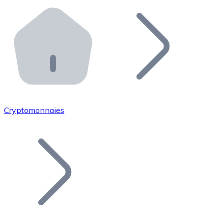
Effectuez des opérations de plus grande envergure. O
Distributeurs automatiques Bitnovo
Intégrez un ATM Bitnovo dans votre entreprise et per
API Bitnovo
Intégrez notre API dans votre écosystème.
Devenir Distributeur
Rejoignez notre réseau de distributeurs et commercialis
Cryptomonnaies
Lister un Token
Ajoutez le token de votre projet à notre service d'acha