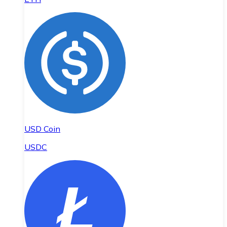
USD Coin
USDC