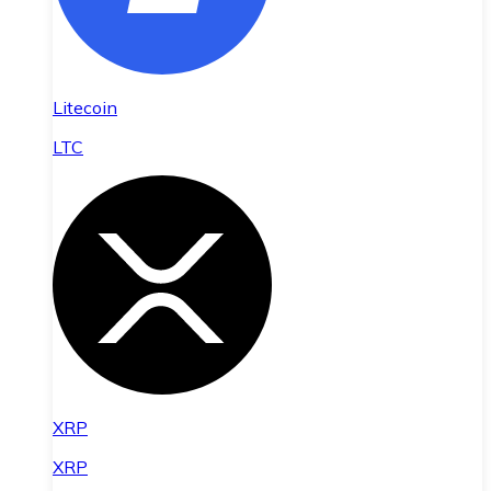
Litecoin
LTC
XRP
XRP