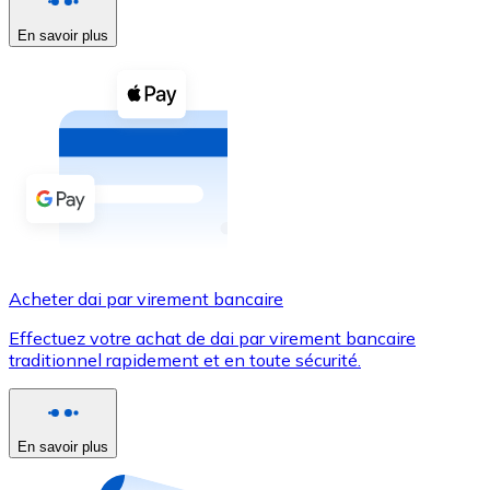
En savoir plus
Voir toutes
Coupons crypto
Achetez des cryptomonnaies en espèces et d'autres m
Acheter avec espèces
Virement SEPA
Ajoutez des fonds à votre compte Bitnovo ou effectuez 
Acheter avec virement bancaire
Acheter dai par virement bancaire
Carte de crédit / débit
Effectuez votre achat de dai par virement bancaire
Utilisez les cartes Visa et Mastercard pour acheter des
traditionnel rapidement et en toute sécurité.
Acheter avec carte
Boutique - Cartes
En savoir plus
Nouveau