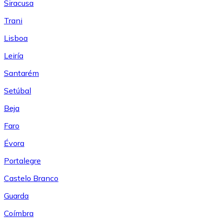
Siracusa
Trani
Lisboa
Leiría
Santarém
Setúbal
Beja
Faro
Évora
Portalegre
Castelo Branco
Guarda
Coímbra