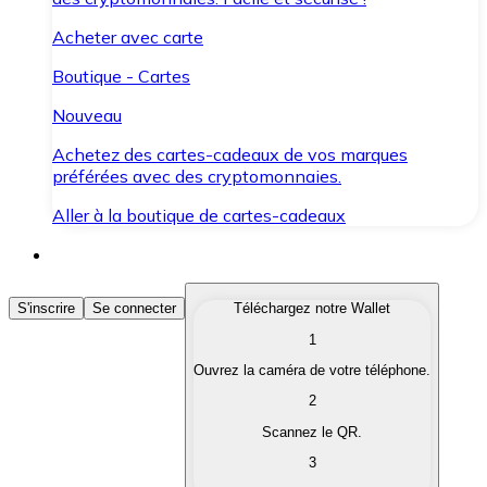
Acheter avec carte
Boutique - Cartes
Nouveau
Achetez des cartes-cadeaux de vos marques
préférées avec des cryptomonnaies.
Aller à la boutique de cartes-cadeaux
Acheter des Cryptomonnaies
S'inscrire
Se connecter
Téléchargez notre Wallet
1
Achetez les cryptomonnaies qui vous intéressent rapid
Ouvrez la caméra de votre téléphone.
Vendre des Cryptomonnaies
2
Convertissez vos cryptomonnaies en monnaie fiduciair
Scannez le QR.
3
Échanger (Swap)