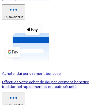
Voir toutes
Coupons crypto
En savoir plus
Achetez des cryptomonnaies en espèces et d'autres m
Acheter avec espèces
Virement SEPA
Ajoutez des fonds à votre compte Bitnovo ou effectuez 
Acheter avec virement bancaire
Carte de crédit / débit
Acheter dai par virement bancaire
Utilisez les cartes Visa et Mastercard pour acheter des
Effectuez votre achat de dai par virement bancaire
Acheter avec carte
traditionnel rapidement et en toute sécurité.
Boutique - Cartes
Nouveau