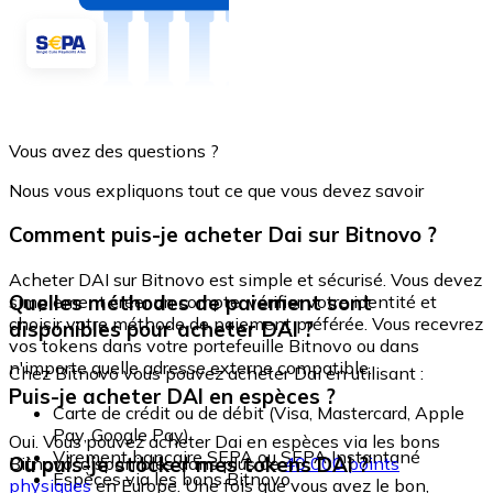
Vous avez des questions ?
Nous vous expliquons tout ce que vous devez savoir
Comment puis-je acheter Dai sur Bitnovo ?
Acheter DAI sur Bitnovo est simple et sécurisé. Vous devez
Quelles méthodes de paiement sont
simplement créer un compte, vérifier votre identité et
choisir votre méthode de paiement préférée. Vous recevrez
disponibles pour acheter DAI ?
vos tokens dans votre portefeuille Bitnovo ou dans
n'importe quelle adresse externe compatible.
Chez Bitnovo vous pouvez acheter Dai en utilisant :
Puis-je acheter DAI en espèces ?
Carte de crédit ou de débit (Visa, Mastercard, Apple
Pay, Google Pay)
Oui. Vous pouvez acheter Dai en espèces via les bons
Virement bancaire SEPA ou SEPA Instantané
Où puis-je stocker mes tokens DAI ?
Bitnovo, disponibles dans plus de
40 000 points
Espèces via les bons Bitnovo
physiques
en Europe. Une fois que vous avez le bon,