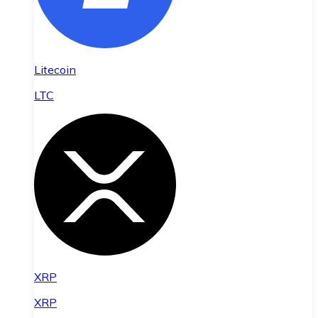
Litecoin
LTC
XRP
XRP