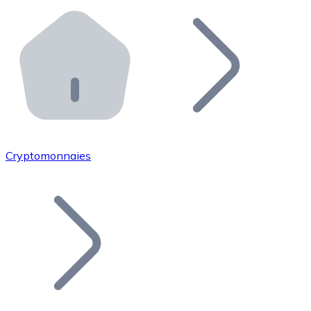
Effectuez des opérations de plus grande envergure. O
Distributeurs automatiques Bitnovo
Intégrez un ATM Bitnovo dans votre entreprise et per
API Bitnovo
Intégrez notre API dans votre écosystème.
Devenir Distributeur
Rejoignez notre réseau de distributeurs et commercialis
Cryptomonnaies
Lister un Token
Ajoutez le token de votre projet à notre service d'acha