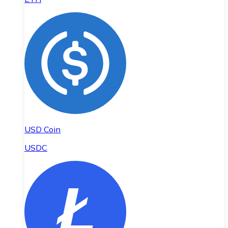
USD Coin
USDC