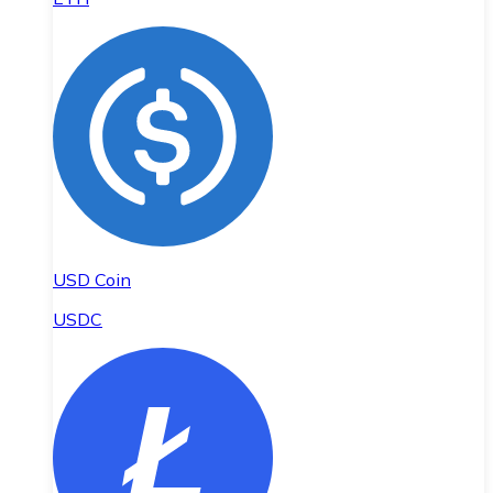
USD Coin
USDC