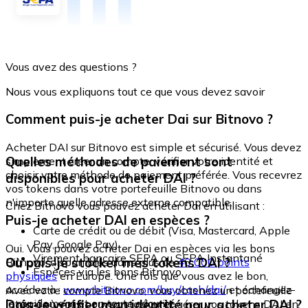
Vous avez des questions ?
Nous vous expliquons tout ce que vous devez savoir
Comment puis-je acheter Dai sur Bitnovo ?
Acheter DAI sur Bitnovo est simple et sécurisé. Vous devez
Quelles méthodes de paiement sont
simplement créer un compte, vérifier votre identité et
choisir votre méthode de paiement préférée. Vous recevrez
disponibles pour acheter DAI ?
vos tokens dans votre portefeuille Bitnovo ou dans
n'importe quelle adresse externe compatible.
Chez Bitnovo vous pouvez acheter Dai en utilisant :
Puis-je acheter DAI en espèces ?
Carte de crédit ou de débit (Visa, Mastercard, Apple
Pay, Google Pay)
Oui. Vous pouvez acheter Dai en espèces via les bons
Virement bancaire SEPA ou SEPA Instantané
Où puis-je stocker mes tokens DAI ?
Bitnovo, disponibles dans plus de
40 000 points
Espèces via les bons Bitnovo
physiques
en Europe. Une fois que vous avez le bon,
accédez à :
www.bitnovo.com/buy/cash/dai/
et échangez-
Avec votre compte Bitnovo, vous obtenez un portefeuille
le rapidement et en toute sécurité.
Dois-je vérifier mon identité pour acheter DAI ?
intégré où vous pouvez stocker et gérer vos tokens DAI en