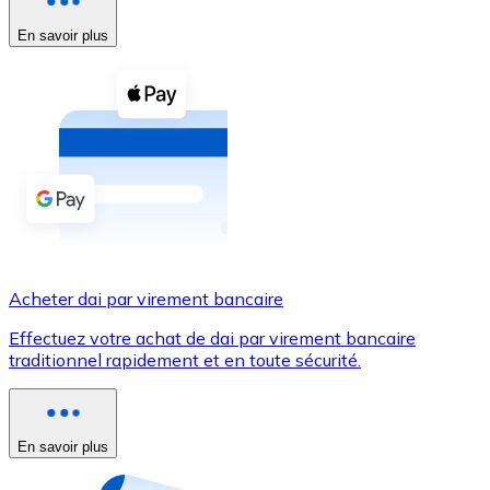
En savoir plus
Voir toutes
Coupons crypto
Achetez des cryptomonnaies en espèces et d'autres m
Acheter avec espèces
Virement SEPA
Ajoutez des fonds à votre compte Bitnovo ou effectuez 
Acheter avec virement bancaire
Acheter dai par virement bancaire
Carte de crédit / débit
Effectuez votre achat de dai par virement bancaire
Utilisez les cartes Visa et Mastercard pour acheter des
traditionnel rapidement et en toute sécurité.
Acheter avec carte
Boutique - Cartes
En savoir plus
Nouveau