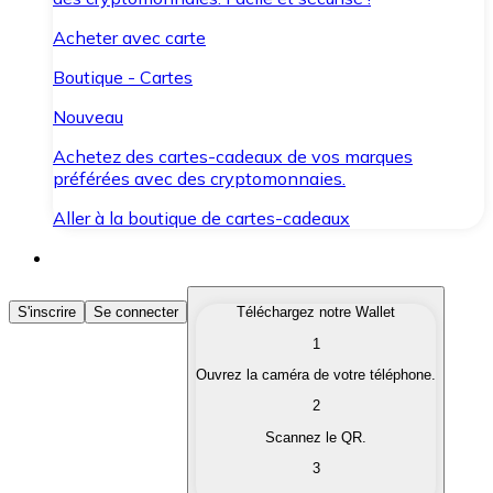
Acheter avec carte
Boutique - Cartes
Nouveau
Achetez des cartes-cadeaux de vos marques
préférées avec des cryptomonnaies.
Aller à la boutique de cartes-cadeaux
Acheter des Cryptomonnaies
S'inscrire
Se connecter
Téléchargez notre Wallet
1
Achetez les cryptomonnaies qui vous intéressent rapid
Ouvrez la caméra de votre téléphone.
Vendre des Cryptomonnaies
2
Convertissez vos cryptomonnaies en monnaie fiduciair
Scannez le QR.
3
Échanger (Swap)