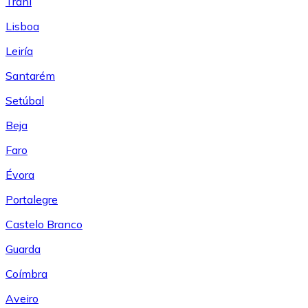
Trani
Lisboa
Leiría
Santarém
Setúbal
Beja
Faro
Évora
Portalegre
Castelo Branco
Guarda
Coímbra
Aveiro