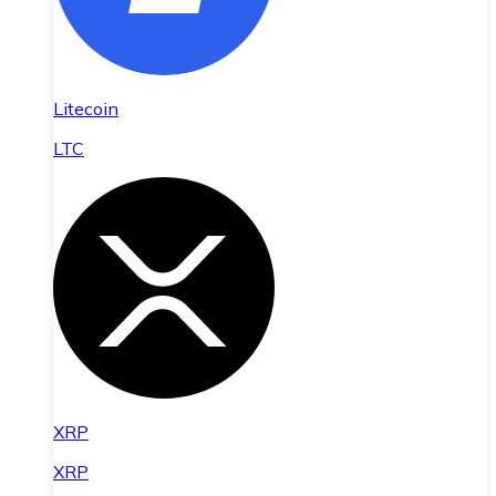
Litecoin
LTC
XRP
XRP