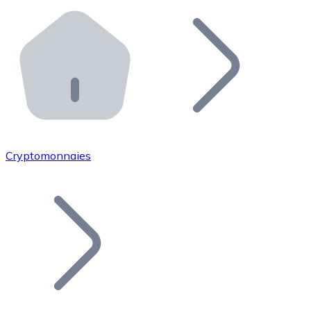
Effectuez des opérations de plus grande envergure. O
Distributeurs automatiques Bitnovo
Intégrez un ATM Bitnovo dans votre entreprise et per
API Bitnovo
Intégrez notre API dans votre écosystème.
Devenir Distributeur
Rejoignez notre réseau de distributeurs et commercialis
Cryptomonnaies
Lister un Token
Ajoutez le token de votre projet à notre service d'acha