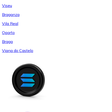
Viseu
Braganza
Vila Real
Oporto
Braga
Viana do Castelo