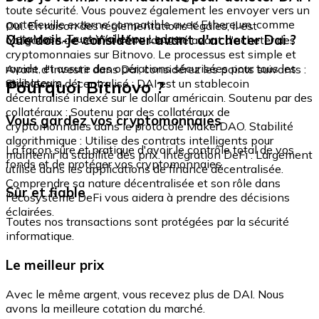
toute sécurité. Vous pouvez également les envoyer vers un
portefeuille externe compatible avec Ethereum, comme
Oui. En raison des réglementations légales, il est
MetaMask, Trust Wallet ou Ledger.
Que dois-je considérer avant d'acheter Dai ?
obligatoire de vérifier votre identité avant d'acheter des
cryptomonnaies sur Bitnovo. Le processus est simple et
rapide, et assure des opérations sécurisées pour tous les
Avant d'investir dans Dai, considérez les points suivants :
utilisateurs.
Pourquoi Bitnovo ?
Stablecoin décentralisé : DAI est un stablecoin
décentralisé indexé sur le dollar américain. Soutenu par des
collatéraux : Soutenu par des collatéraux de
Vous gardez vos cryptomonnaies
cryptomonnaies dans le protocole MakerDAO. Stabilité
algorithmique : Utilise des contrats intelligents pour
La façon sûre et pratique d'avoir le contrôle total de vos
maintenir la stabilité des prix. Intégration DeFi : Largement
fonds et de protéger vos cryptomonnaies.
utilisé dans les applications de finance décentralisée.
Comprendre sa nature décentralisée et son rôle dans
Sûr et fiable
l'écosystème DeFi vous aidera à prendre des décisions
éclairées.
Toutes nos transactions sont protégées par la sécurité
informatique.
Le meilleur prix
Avec le même argent, vous recevez plus de DAI. Nous
avons la meilleure cotation du marché.