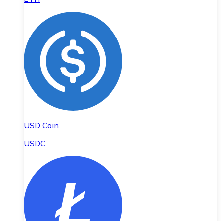
USD Coin
USDC