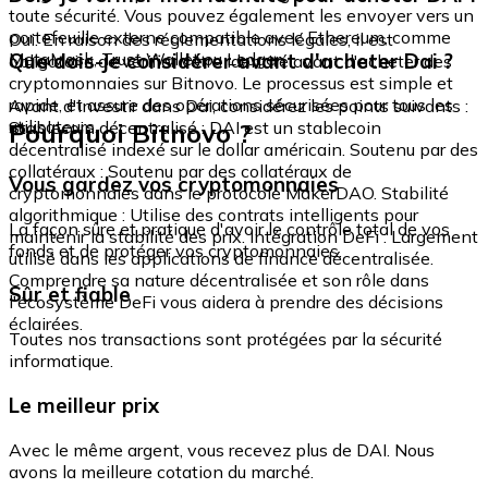
toute sécurité. Vous pouvez également les envoyer vers un
portefeuille externe compatible avec Ethereum, comme
Oui. En raison des réglementations légales, il est
MetaMask, Trust Wallet ou Ledger.
Que dois-je considérer avant d'acheter Dai ?
obligatoire de vérifier votre identité avant d'acheter des
cryptomonnaies sur Bitnovo. Le processus est simple et
rapide, et assure des opérations sécurisées pour tous les
Avant d'investir dans Dai, considérez les points suivants :
utilisateurs.
Pourquoi Bitnovo ?
Stablecoin décentralisé : DAI est un stablecoin
décentralisé indexé sur le dollar américain. Soutenu par des
collatéraux : Soutenu par des collatéraux de
Vous gardez vos cryptomonnaies
cryptomonnaies dans le protocole MakerDAO. Stabilité
algorithmique : Utilise des contrats intelligents pour
La façon sûre et pratique d'avoir le contrôle total de vos
maintenir la stabilité des prix. Intégration DeFi : Largement
fonds et de protéger vos cryptomonnaies.
utilisé dans les applications de finance décentralisée.
Comprendre sa nature décentralisée et son rôle dans
Sûr et fiable
l'écosystème DeFi vous aidera à prendre des décisions
éclairées.
Toutes nos transactions sont protégées par la sécurité
informatique.
Le meilleur prix
Avec le même argent, vous recevez plus de DAI. Nous
avons la meilleure cotation du marché.