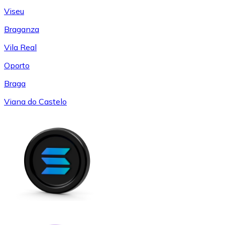
Viseu
Braganza
Vila Real
Oporto
Braga
Viana do Castelo