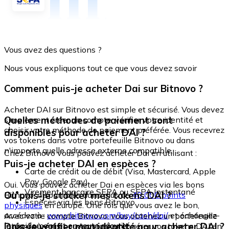
Vous avez des questions ?
Nous vous expliquons tout ce que vous devez savoir
Comment puis-je acheter Dai sur Bitnovo ?
Acheter DAI sur Bitnovo est simple et sécurisé. Vous devez
Quelles méthodes de paiement sont
simplement créer un compte, vérifier votre identité et
choisir votre méthode de paiement préférée. Vous recevrez
disponibles pour acheter DAI ?
vos tokens dans votre portefeuille Bitnovo ou dans
n'importe quelle adresse externe compatible.
Chez Bitnovo vous pouvez acheter Dai en utilisant :
Puis-je acheter DAI en espèces ?
Carte de crédit ou de débit (Visa, Mastercard, Apple
Pay, Google Pay)
Oui. Vous pouvez acheter Dai en espèces via les bons
Virement bancaire SEPA ou SEPA Instantané
Où puis-je stocker mes tokens DAI ?
Bitnovo, disponibles dans plus de
40 000 points
Espèces via les bons Bitnovo
physiques
en Europe. Une fois que vous avez le bon,
accédez à :
www.bitnovo.com/buy/cash/dai/
et échangez-
Avec votre compte Bitnovo, vous obtenez un portefeuille
le rapidement et en toute sécurité.
Dois-je vérifier mon identité pour acheter DAI ?
intégré où vous pouvez stocker et gérer vos tokens DAI en