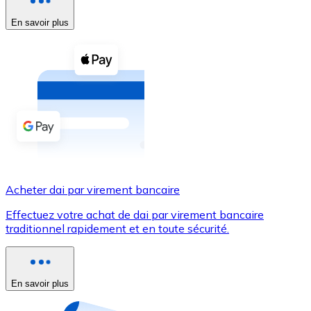
En savoir plus
Voir toutes
Coupons crypto
Achetez des cryptomonnaies en espèces et d'autres m
Acheter avec espèces
Virement SEPA
Ajoutez des fonds à votre compte Bitnovo ou effectuez 
Acheter avec virement bancaire
Acheter dai par virement bancaire
Carte de crédit / débit
Effectuez votre achat de dai par virement bancaire
Utilisez les cartes Visa et Mastercard pour acheter des
traditionnel rapidement et en toute sécurité.
Acheter avec carte
Boutique - Cartes
En savoir plus
Nouveau