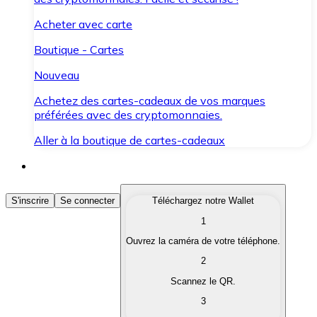
Acheter avec carte
Boutique - Cartes
Nouveau
Achetez des cartes-cadeaux de vos marques
préférées avec des cryptomonnaies.
Aller à la boutique de cartes-cadeaux
Acheter des Cryptomonnaies
S'inscrire
Se connecter
Téléchargez notre Wallet
1
Achetez les cryptomonnaies qui vous intéressent rapid
Ouvrez la caméra de votre téléphone.
Vendre des Cryptomonnaies
2
Convertissez vos cryptomonnaies en monnaie fiduciair
Scannez le QR.
3
Échanger (Swap)