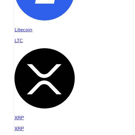
Litecoin
LTC
XRP
XRP