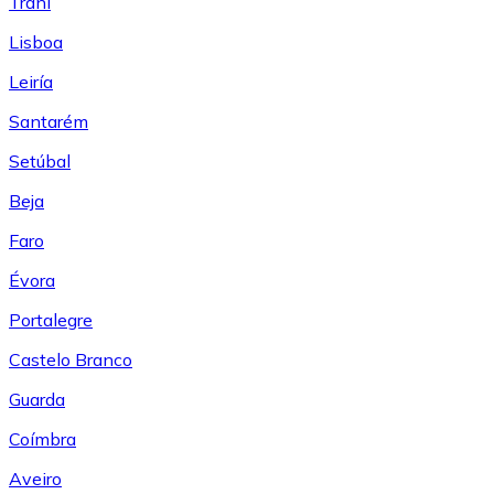
Trani
Lisboa
Leiría
Santarém
Setúbal
Beja
Faro
Évora
Portalegre
Castelo Branco
Guarda
Coímbra
Aveiro