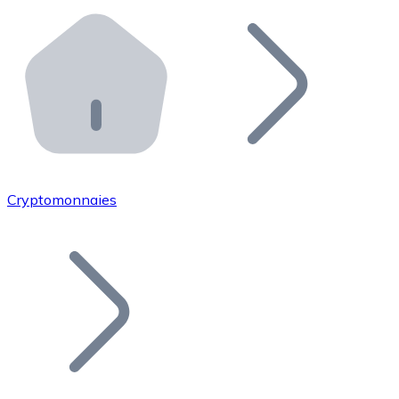
Effectuez des opérations de plus grande envergure. O
Distributeurs automatiques Bitnovo
Intégrez un ATM Bitnovo dans votre entreprise et per
API Bitnovo
Intégrez notre API dans votre écosystème.
Devenir Distributeur
Rejoignez notre réseau de distributeurs et commercialis
Cryptomonnaies
Lister un Token
Ajoutez le token de votre projet à notre service d'acha