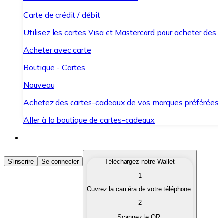
Carte de crédit / débit
Utilisez les cartes Visa et Mastercard pour acheter des
Acheter avec carte
Boutique - Cartes
Nouveau
Achetez des cartes-cadeaux de vos marques préférée
Aller à la boutique de cartes-cadeaux
Acheter des Cryptomonnaies
S'inscrire
Se connecter
Téléchargez notre Wallet
1
Achetez les cryptomonnaies qui vous intéressent rapid
Ouvrez la caméra de votre téléphone.
Vendre des Cryptomonnaies
2
Convertissez vos cryptomonnaies en monnaie fiduciair
Scannez le QR.