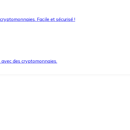
 cryptomonnaies. Facile et sécurisé !
s avec des cryptomonnaies.
ement et en toute sécurité.
e lorsque vous en avez besoin.