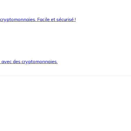
 cryptomonnaies. Facile et sécurisé !
s avec des cryptomonnaies.
ement et en toute sécurité.
e lorsque vous en avez besoin.