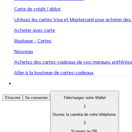
Carte de crédit / débit
Utilisez les cartes Visa et Mastercard pour acheter des
Acheter avec carte
Boutique - Cartes
Nouveau
Achetez des cartes-cadeaux de vos marques préférée
Aller à la boutique de cartes-cadeaux
Acheter des Cryptomonnaies
S'inscrire
Se connecter
Téléchargez notre Wallet
1
Achetez les cryptomonnaies qui vous intéressent rapid
Ouvrez la caméra de votre téléphone.
Vendre des Cryptomonnaies
2
Convertissez vos cryptomonnaies en monnaie fiduciair
Scannez le QR.