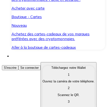
Acheter avec carte
Boutique - Cartes
Nouveau
Achetez des cartes-cadeaux de vos marques
préférées avec des cryptomonnaies.
Aller à la boutique de cartes-cadeaux
Acheter des Cryptomonnaies
S'inscrire
Se connecter
Téléchargez notre Wallet
1
Achetez les cryptomonnaies qui vous intéressent rapid
Ouvrez la caméra de votre téléphone.
Vendre des Cryptomonnaies
2
Convertissez vos cryptomonnaies en monnaie fiduciair
Scannez le QR.
3
Échanger (Swap)