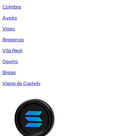
Coímbra
Aveiro
Viseu
Braganza
Vila Real
Oporto
Braga
Viana do Castelo