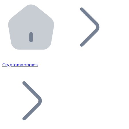
Effectuez des opérations de plus grande envergure. O
Distributeurs automatiques Bitnovo
Intégrez un ATM Bitnovo dans votre entreprise et per
API Bitnovo
Intégrez notre API dans votre écosystème.
Devenir Distributeur
Rejoignez notre réseau de distributeurs et commercialis
Cryptomonnaies
Lister un Token
Ajoutez le token de votre projet à notre service d'acha