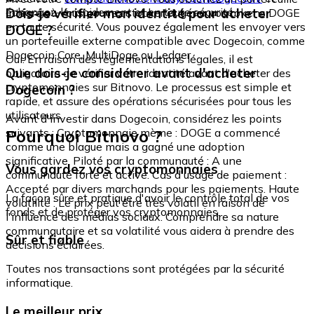
échangez-le rapidement et en toute sécurité.
Dois-je vérifier mon identité pour acheter
intégré où vous pouvez stocker et gérer vos tokens DOGE
en toute sécurité. Vous pouvez également les envoyer vers
DOGE ?
un portefeuille externe compatible avec Dogecoin, comme
Dogecoin Core, MultiDoge ou Ledger.
Oui. En raison des réglementations légales, il est
Que dois-je considérer avant d'acheter
obligatoire de vérifier votre identité avant d'acheter des
cryptomonnaies sur Bitnovo. Le processus est simple et
Dogecoin ?
rapide, et assure des opérations sécurisées pour tous les
utilisateurs.
Avant d'investir dans Dogecoin, considérez les points
Pourquoi Bitnovo ?
suivants : Cryptomonnaie mème : DOGE a commencé
comme une blague mais a gagné une adoption
significative. Piloté par la communauté : A une
Vous gardez vos cryptomonnaies
communauté forte et active. Cas d'usage de paiement :
Accepté par divers marchands pour les paiements. Haute
La façon sûre et pratique d'avoir le contrôle total de vos
volatilité : Le prix peut être très volatil en raison de
fonds et de protéger vos cryptomonnaies.
l'influence des médias sociaux. Comprendre sa nature
communautaire et sa volatilité vous aidera à prendre des
Sûr et fiable
décisions éclairées.
Toutes nos transactions sont protégées par la sécurité
informatique.
Le meilleur prix