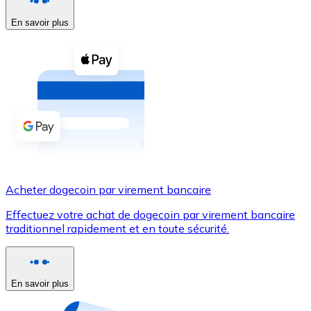
En savoir plus
Voir toutes
Coupons crypto
Achetez des cryptomonnaies en espèces et d'autres m
Acheter avec espèces
Virement SEPA
Ajoutez des fonds à votre compte Bitnovo ou effectuez 
Acheter avec virement bancaire
Acheter dogecoin par virement bancaire
Carte de crédit / débit
Effectuez votre achat de dogecoin par virement bancaire
Utilisez les cartes Visa et Mastercard pour acheter des
traditionnel rapidement et en toute sécurité.
Acheter avec carte
Boutique - Cartes
En savoir plus
Nouveau