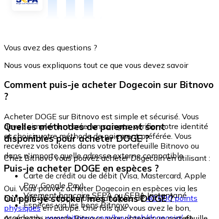
Vous avez des questions ?
Nous vous expliquons tout ce que vous devez savoir
Comment puis-je acheter Dogecoin sur Bitnovo
?
Acheter DOGE sur Bitnovo est simple et sécurisé. Vous
Quelles méthodes de paiement sont
devez simplement créer un compte, vérifier votre identité
et choisir votre méthode de paiement préférée. Vous
disponibles pour acheter DOGE ?
recevrez vos tokens dans votre portefeuille Bitnovo ou
dans n'importe quelle adresse externe compatible.
Chez Bitnovo vous pouvez acheter Dogecoin en utilisant :
Puis-je acheter DOGE en espèces ?
Carte de crédit ou de débit (Visa, Mastercard, Apple
Pay, Google Pay)
Oui. Vous pouvez acheter Dogecoin en espèces via les
Virement bancaire SEPA ou SEPA Instantané
Où puis-je stocker mes tokens DOGE ?
bons Bitnovo, disponibles dans plus de
40 000 points
Espèces via les bons Bitnovo
physiques
en Europe. Une fois que vous avez le bon,
accédez à :
www.bitnovo.com/buy/cash/dogecoin/
et
Avec votre compte Bitnovo, vous obtenez un portefeuille