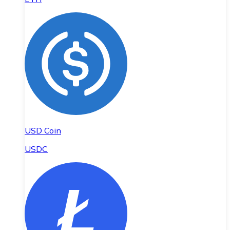
USD Coin
USDC