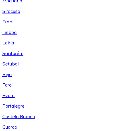
Modugno
Siracusa
Trani
Lisboa
Leiría
Santarém
Setúbal
Beja
Faro
Évora
Portalegre
Castelo Branco
Guarda