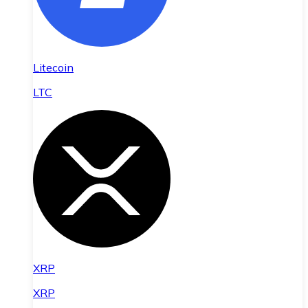
Litecoin
LTC
XRP
XRP