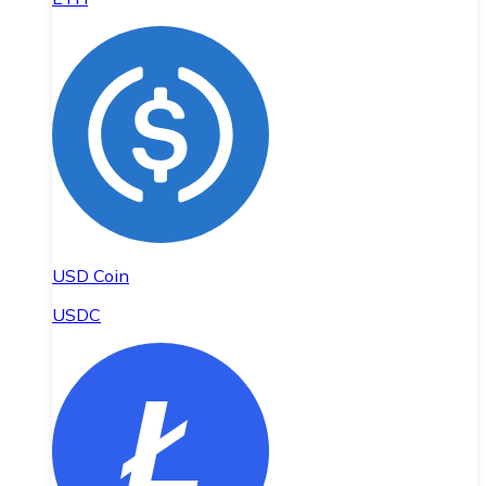
USD Coin
USDC