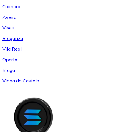
Coímbra
Aveiro
Viseu
Braganza
Vila Real
Oporto
Braga
Viana do Castelo