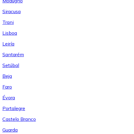
Modugno
Siracusa
Trani
Lisboa
Leiría
Santarém
Setúbal
Beja
Faro
Évora
Portalegre
Castelo Branco
Guarda