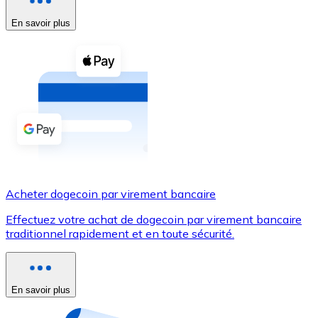
En savoir plus
Voir toutes
Coupons crypto
Achetez des cryptomonnaies en espèces et d'autres m
Acheter avec espèces
Virement SEPA
Ajoutez des fonds à votre compte Bitnovo ou effectuez 
Acheter avec virement bancaire
Acheter dogecoin par virement bancaire
Carte de crédit / débit
Effectuez votre achat de dogecoin par virement bancaire
Utilisez les cartes Visa et Mastercard pour acheter des
traditionnel rapidement et en toute sécurité.
Acheter avec carte
Boutique - Cartes
En savoir plus
Nouveau