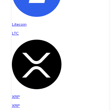
Litecoin
LTC
XRP
XRP