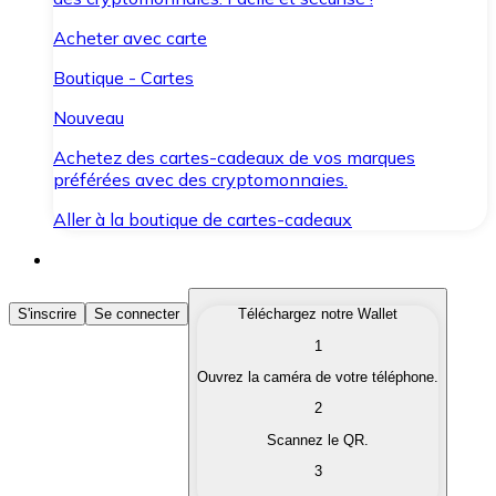
Acheter avec carte
Boutique - Cartes
Nouveau
Achetez des cartes-cadeaux de vos marques
préférées avec des cryptomonnaies.
Aller à la boutique de cartes-cadeaux
Acheter des Cryptomonnaies
S'inscrire
Se connecter
Téléchargez notre Wallet
1
Achetez les cryptomonnaies qui vous intéressent rapid
Ouvrez la caméra de votre téléphone.
Vendre des Cryptomonnaies
2
Convertissez vos cryptomonnaies en monnaie fiduciair
Scannez le QR.
3
Échanger (Swap)