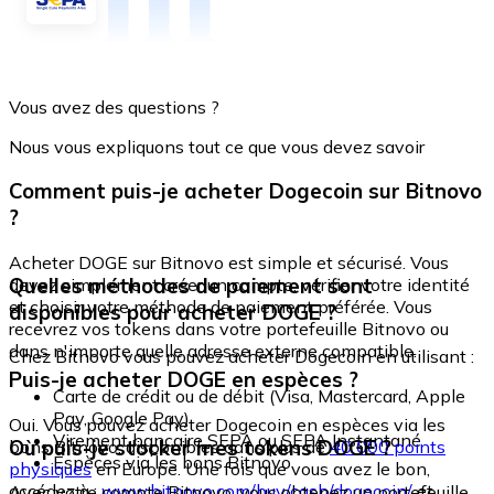
Vous avez des questions ?
Nous vous expliquons tout ce que vous devez savoir
Comment puis-je acheter Dogecoin sur Bitnovo
?
Acheter DOGE sur Bitnovo est simple et sécurisé. Vous
Quelles méthodes de paiement sont
devez simplement créer un compte, vérifier votre identité
et choisir votre méthode de paiement préférée. Vous
disponibles pour acheter DOGE ?
recevrez vos tokens dans votre portefeuille Bitnovo ou
dans n'importe quelle adresse externe compatible.
Chez Bitnovo vous pouvez acheter Dogecoin en utilisant :
Puis-je acheter DOGE en espèces ?
Carte de crédit ou de débit (Visa, Mastercard, Apple
Pay, Google Pay)
Oui. Vous pouvez acheter Dogecoin en espèces via les
Virement bancaire SEPA ou SEPA Instantané
Où puis-je stocker mes tokens DOGE ?
bons Bitnovo, disponibles dans plus de
40 000 points
Espèces via les bons Bitnovo
physiques
en Europe. Une fois que vous avez le bon,
accédez à :
www.bitnovo.com/buy/cash/dogecoin/
et
Avec votre compte Bitnovo, vous obtenez un portefeuille