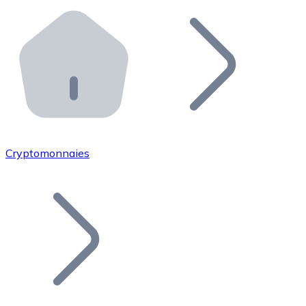
Effectuez des opérations de plus grande envergure. O
Distributeurs automatiques Bitnovo
Intégrez un ATM Bitnovo dans votre entreprise et per
API Bitnovo
Intégrez notre API dans votre écosystème.
Devenir Distributeur
Rejoignez notre réseau de distributeurs et commercialis
Cryptomonnaies
Lister un Token
Ajoutez le token de votre projet à notre service d'acha