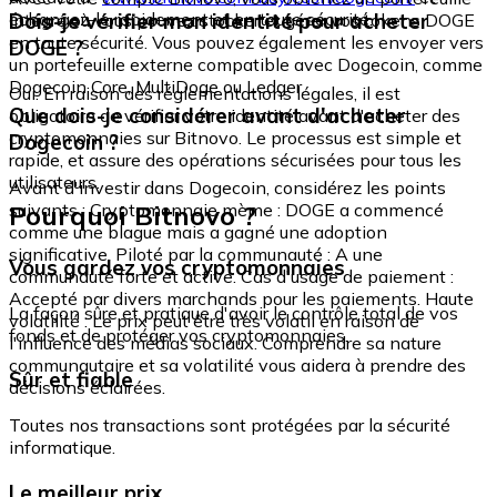
échangez-le rapidement et en toute sécurité.
Dois-je vérifier mon identité pour acheter
intégré où vous pouvez stocker et gérer vos tokens DOGE
en toute sécurité. Vous pouvez également les envoyer vers
DOGE ?
un portefeuille externe compatible avec Dogecoin, comme
Dogecoin Core, MultiDoge ou Ledger.
Oui. En raison des réglementations légales, il est
Que dois-je considérer avant d'acheter
obligatoire de vérifier votre identité avant d'acheter des
cryptomonnaies sur Bitnovo. Le processus est simple et
Dogecoin ?
rapide, et assure des opérations sécurisées pour tous les
utilisateurs.
Avant d'investir dans Dogecoin, considérez les points
Pourquoi Bitnovo ?
suivants : Cryptomonnaie mème : DOGE a commencé
comme une blague mais a gagné une adoption
significative. Piloté par la communauté : A une
Vous gardez vos cryptomonnaies
communauté forte et active. Cas d'usage de paiement :
Accepté par divers marchands pour les paiements. Haute
La façon sûre et pratique d'avoir le contrôle total de vos
volatilité : Le prix peut être très volatil en raison de
fonds et de protéger vos cryptomonnaies.
l'influence des médias sociaux. Comprendre sa nature
communautaire et sa volatilité vous aidera à prendre des
Sûr et fiable
décisions éclairées.
Toutes nos transactions sont protégées par la sécurité
informatique.
Le meilleur prix