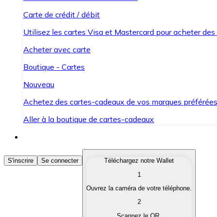
Carte de crédit / débit
Utilisez les cartes Visa et Mastercard pour acheter des
Acheter avec carte
Boutique - Cartes
Nouveau
Achetez des cartes-cadeaux de vos marques préférée
Aller à la boutique de cartes-cadeaux
Acheter des Cryptomonnaies
S'inscrire
Se connecter
Téléchargez notre Wallet
1
Achetez les cryptomonnaies qui vous intéressent rapid
Ouvrez la caméra de votre téléphone.
Vendre des Cryptomonnaies
2
Convertissez vos cryptomonnaies en monnaie fiduciair
Scannez le QR.