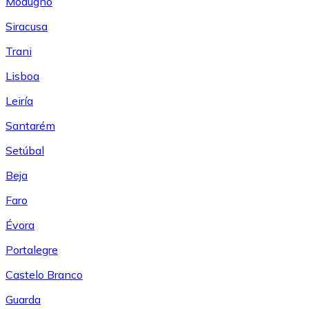
Modugno
Siracusa
Trani
Lisboa
Leiría
Santarém
Setúbal
Beja
Faro
Évora
Portalegre
Castelo Branco
Guarda