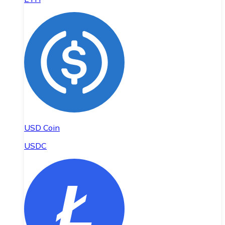
USD Coin
USDC