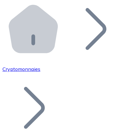
Effectuez des opérations de plus grande envergure. O
Distributeurs automatiques Bitnovo
Intégrez un ATM Bitnovo dans votre entreprise et per
API Bitnovo
Intégrez notre API dans votre écosystème.
Devenir Distributeur
Rejoignez notre réseau de distributeurs et commercialis
Cryptomonnaies
Lister un Token
Ajoutez le token de votre projet à notre service d'acha