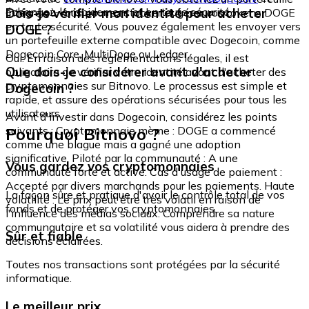
échangez-le rapidement et en toute sécurité.
Dois-je vérifier mon identité pour acheter
intégré où vous pouvez stocker et gérer vos tokens DOGE
en toute sécurité. Vous pouvez également les envoyer vers
DOGE ?
un portefeuille externe compatible avec Dogecoin, comme
Dogecoin Core, MultiDoge ou Ledger.
Oui. En raison des réglementations légales, il est
Que dois-je considérer avant d'acheter
obligatoire de vérifier votre identité avant d'acheter des
cryptomonnaies sur Bitnovo. Le processus est simple et
Dogecoin ?
rapide, et assure des opérations sécurisées pour tous les
utilisateurs.
Avant d'investir dans Dogecoin, considérez les points
Pourquoi Bitnovo ?
suivants : Cryptomonnaie mème : DOGE a commencé
comme une blague mais a gagné une adoption
significative. Piloté par la communauté : A une
Vous gardez vos cryptomonnaies
communauté forte et active. Cas d'usage de paiement :
Accepté par divers marchands pour les paiements. Haute
La façon sûre et pratique d'avoir le contrôle total de vos
volatilité : Le prix peut être très volatil en raison de
fonds et de protéger vos cryptomonnaies.
l'influence des médias sociaux. Comprendre sa nature
communautaire et sa volatilité vous aidera à prendre des
Sûr et fiable
décisions éclairées.
Toutes nos transactions sont protégées par la sécurité
informatique.
Le meilleur prix