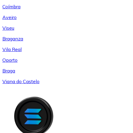
Coímbra
Aveiro
Viseu
Braganza
Vila Real
Oporto
Braga
Viana do Castelo