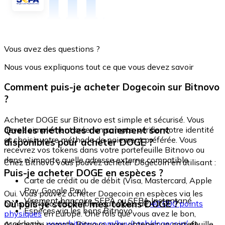
Vous avez des questions ?
Nous vous expliquons tout ce que vous devez savoir
Comment puis-je acheter Dogecoin sur Bitnovo
?
Acheter DOGE sur Bitnovo est simple et sécurisé. Vous
Quelles méthodes de paiement sont
devez simplement créer un compte, vérifier votre identité
et choisir votre méthode de paiement préférée. Vous
disponibles pour acheter DOGE ?
recevrez vos tokens dans votre portefeuille Bitnovo ou
dans n'importe quelle adresse externe compatible.
Chez Bitnovo vous pouvez acheter Dogecoin en utilisant :
Puis-je acheter DOGE en espèces ?
Carte de crédit ou de débit (Visa, Mastercard, Apple
Pay, Google Pay)
Oui. Vous pouvez acheter Dogecoin en espèces via les
Virement bancaire SEPA ou SEPA Instantané
Où puis-je stocker mes tokens DOGE ?
bons Bitnovo, disponibles dans plus de
40 000 points
Espèces via les bons Bitnovo
physiques
en Europe. Une fois que vous avez le bon,
accédez à :
www.bitnovo.com/buy/cash/dogecoin/
et
Avec votre compte Bitnovo, vous obtenez un portefeuille