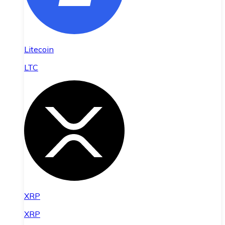
Litecoin
LTC
XRP
XRP