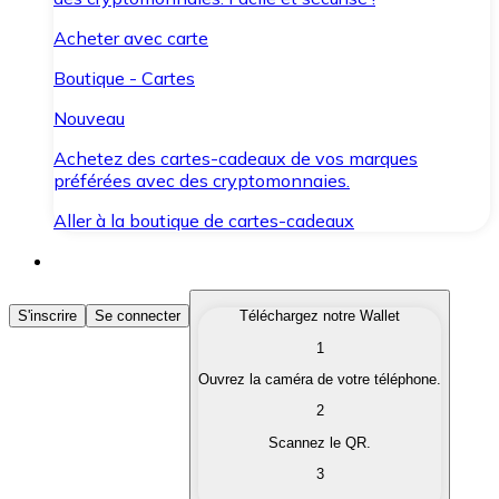
Acheter avec carte
Boutique - Cartes
Nouveau
Achetez des cartes-cadeaux de vos marques
préférées avec des cryptomonnaies.
Aller à la boutique de cartes-cadeaux
Acheter des Cryptomonnaies
S'inscrire
Se connecter
Téléchargez notre Wallet
1
Achetez les cryptomonnaies qui vous intéressent rapid
Ouvrez la caméra de votre téléphone.
Vendre des Cryptomonnaies
2
Convertissez vos cryptomonnaies en monnaie fiduciair
Scannez le QR.
3
Échanger (Swap)