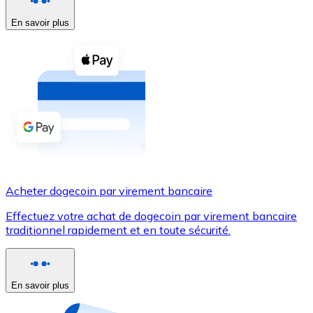
En savoir plus
Voir toutes
Coupons crypto
Achetez des cryptomonnaies en espèces et d'autres m
Acheter avec espèces
Virement SEPA
Ajoutez des fonds à votre compte Bitnovo ou effectuez 
Acheter avec virement bancaire
Acheter dogecoin par virement bancaire
Carte de crédit / débit
Effectuez votre achat de dogecoin par virement bancaire
Utilisez les cartes Visa et Mastercard pour acheter des
traditionnel rapidement et en toute sécurité.
Acheter avec carte
Boutique - Cartes
En savoir plus
Nouveau