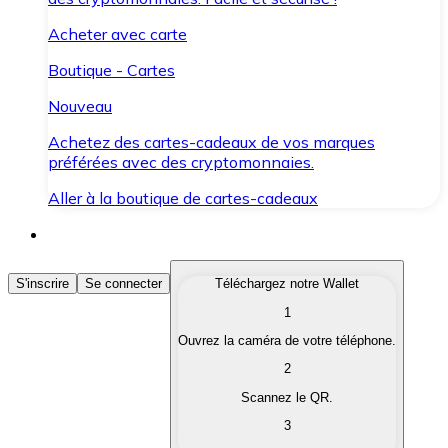
Acheter avec carte
Boutique - Cartes
Nouveau
Achetez des cartes-cadeaux de vos marques
préférées avec des cryptomonnaies.
Aller à la boutique de cartes-cadeaux
Acheter des Cryptomonnaies
S'inscrire
Se connecter
Téléchargez notre Wallet
1
Achetez les cryptomonnaies qui vous intéressent rapid
Ouvrez la caméra de votre téléphone.
Vendre des Cryptomonnaies
2
Convertissez vos cryptomonnaies en monnaie fiduciair
Scannez le QR.
3
Échanger (Swap)