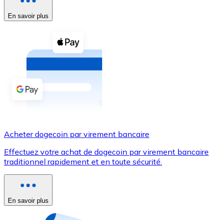
En savoir plus
Voir toutes
Coupons crypto
Achetez des cryptomonnaies en espèces et d'autres m
Acheter avec espèces
Virement SEPA
Ajoutez des fonds à votre compte Bitnovo ou effectuez 
Acheter avec virement bancaire
Acheter dogecoin par virement bancaire
Carte de crédit / débit
Effectuez votre achat de dogecoin par virement bancaire
Utilisez les cartes Visa et Mastercard pour acheter des
traditionnel rapidement et en toute sécurité.
Acheter avec carte
Boutique - Cartes
En savoir plus
Nouveau