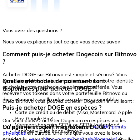
Vous avez des questions ?
Nous vous expliquons tout ce que vous devez savoir
Comment puis-je acheter Dogecoin sur Bitnovo
?
Acheter DOGE sur Bitnovo est simple et sécurisé. Vous
Quelles méthodes de paiement sont
devez simplement créer un compte, vérifier votre identité
et choisir votre méthode de paiement préférée. Vous
disponibles pour acheter DOGE ?
recevrez vos tokens dans votre portefeuille Bitnovo ou
dans n'importe quelle adresse externe compatible.
Chez Bitnovo vous pouvez acheter Dogecoin en utilisant :
Puis-je acheter DOGE en espèces ?
Carte de crédit ou de débit (Visa, Mastercard, Apple
Pay, Google Pay)
Oui. Vous pouvez acheter Dogecoin en espèces via les
Virement bancaire SEPA ou SEPA Instantané
Où puis-je stocker mes tokens DOGE ?
bons Bitnovo, disponibles dans plus de
40 000 points
Espèces via les bons Bitnovo
physiques
en Europe. Une fois que vous avez le bon,
accédez à :
www.bitnovo.com/buy/cash/dogecoin/
et
Avec votre compte Bitnovo, vous obtenez un portefeuille