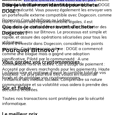
échangez-le rapidement et en toute sécurité.
Dois-je vérifier mon identité pour acheter
intégré où vous pouvez stocker et gérer vos tokens DOGE
en toute sécurité. Vous pouvez également les envoyer vers
DOGE ?
un portefeuille externe compatible avec Dogecoin, comme
Dogecoin Core, MultiDoge ou Ledger.
Oui. En raison des réglementations légales, il est
Que dois-je considérer avant d'acheter
obligatoire de vérifier votre identité avant d'acheter des
cryptomonnaies sur Bitnovo. Le processus est simple et
Dogecoin ?
rapide, et assure des opérations sécurisées pour tous les
utilisateurs.
Avant d'investir dans Dogecoin, considérez les points
Pourquoi Bitnovo ?
suivants : Cryptomonnaie mème : DOGE a commencé
comme une blague mais a gagné une adoption
significative. Piloté par la communauté : A une
Vous gardez vos cryptomonnaies
communauté forte et active. Cas d'usage de paiement :
Accepté par divers marchands pour les paiements. Haute
La façon sûre et pratique d'avoir le contrôle total de vos
volatilité : Le prix peut être très volatil en raison de
fonds et de protéger vos cryptomonnaies.
l'influence des médias sociaux. Comprendre sa nature
communautaire et sa volatilité vous aidera à prendre des
Sûr et fiable
décisions éclairées.
Toutes nos transactions sont protégées par la sécurité
informatique.
Le meilleur prix