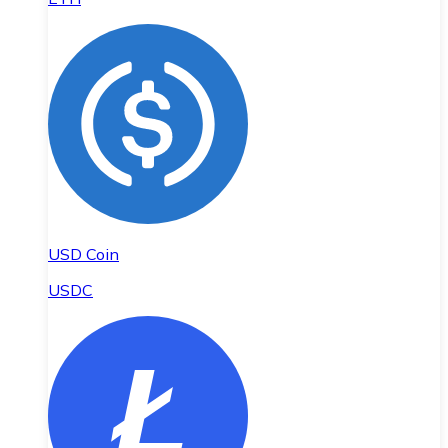
USD Coin
USDC