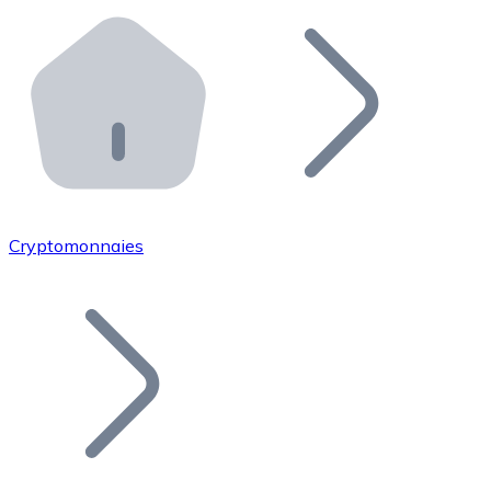
Effectuez des opérations de plus grande envergure. O
Distributeurs automatiques Bitnovo
Intégrez un ATM Bitnovo dans votre entreprise et per
API Bitnovo
Intégrez notre API dans votre écosystème.
Devenir Distributeur
Rejoignez notre réseau de distributeurs et commercialis
Cryptomonnaies
Lister un Token
Ajoutez le token de votre projet à notre service d'acha