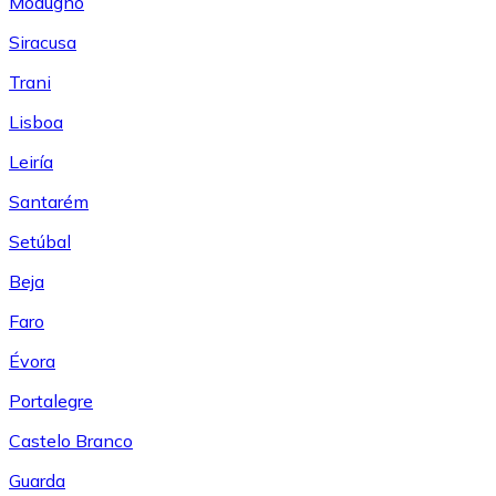
Modugno
Siracusa
Trani
Lisboa
Leiría
Santarém
Setúbal
Beja
Faro
Évora
Portalegre
Castelo Branco
Guarda