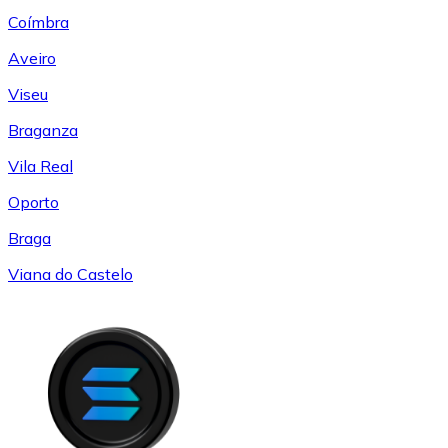
Coímbra
Aveiro
Viseu
Braganza
Vila Real
Oporto
Braga
Viana do Castelo