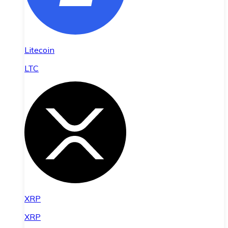
Litecoin
LTC
XRP
XRP