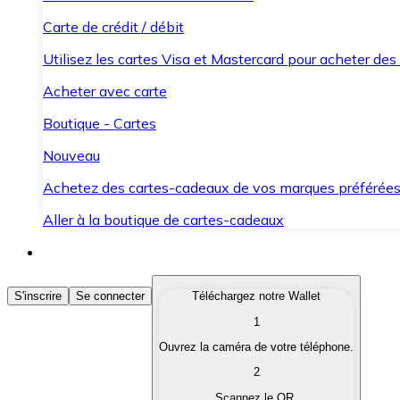
Carte de crédit / débit
Utilisez les cartes Visa et Mastercard pour acheter des
Acheter avec carte
Boutique - Cartes
Nouveau
Achetez des cartes-cadeaux de vos marques préférée
Aller à la boutique de cartes-cadeaux
Acheter des Cryptomonnaies
S'inscrire
Se connecter
Téléchargez notre Wallet
1
Achetez les cryptomonnaies qui vous intéressent rapid
Ouvrez la caméra de votre téléphone.
Vendre des Cryptomonnaies
2
Convertissez vos cryptomonnaies en monnaie fiduciair
Scannez le QR.