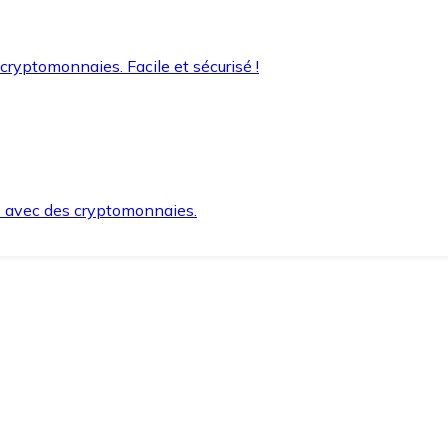
 cryptomonnaies. Facile et sécurisé !
s avec des cryptomonnaies.
ement et en toute sécurité.
e lorsque vous en avez besoin.