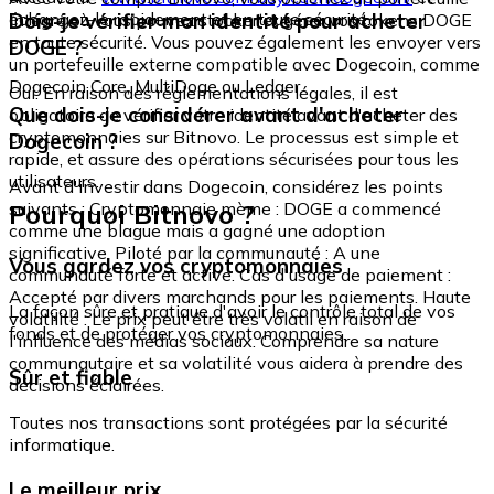
échangez-le rapidement et en toute sécurité.
Dois-je vérifier mon identité pour acheter
intégré où vous pouvez stocker et gérer vos tokens DOGE
en toute sécurité. Vous pouvez également les envoyer vers
DOGE ?
un portefeuille externe compatible avec Dogecoin, comme
Dogecoin Core, MultiDoge ou Ledger.
Oui. En raison des réglementations légales, il est
Que dois-je considérer avant d'acheter
obligatoire de vérifier votre identité avant d'acheter des
cryptomonnaies sur Bitnovo. Le processus est simple et
Dogecoin ?
rapide, et assure des opérations sécurisées pour tous les
utilisateurs.
Avant d'investir dans Dogecoin, considérez les points
Pourquoi Bitnovo ?
suivants : Cryptomonnaie mème : DOGE a commencé
comme une blague mais a gagné une adoption
significative. Piloté par la communauté : A une
Vous gardez vos cryptomonnaies
communauté forte et active. Cas d'usage de paiement :
Accepté par divers marchands pour les paiements. Haute
La façon sûre et pratique d'avoir le contrôle total de vos
volatilité : Le prix peut être très volatil en raison de
fonds et de protéger vos cryptomonnaies.
l'influence des médias sociaux. Comprendre sa nature
communautaire et sa volatilité vous aidera à prendre des
Sûr et fiable
décisions éclairées.
Toutes nos transactions sont protégées par la sécurité
informatique.
Le meilleur prix