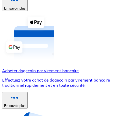
En savoir plus
Voir toutes
Coupons crypto
Achetez des cryptomonnaies en espèces et d'autres m
Acheter avec espèces
Virement SEPA
Ajoutez des fonds à votre compte Bitnovo ou effectuez 
Acheter avec virement bancaire
Acheter dogecoin par virement bancaire
Carte de crédit / débit
Effectuez votre achat de dogecoin par virement bancaire
Utilisez les cartes Visa et Mastercard pour acheter des
traditionnel rapidement et en toute sécurité.
Acheter avec carte
Boutique - Cartes
En savoir plus
Nouveau