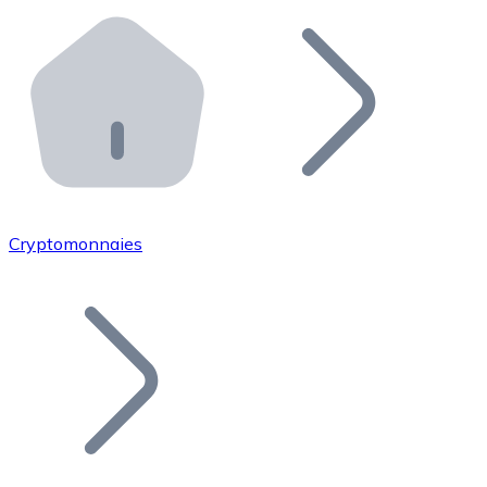
Effectuez des opérations de plus grande envergure. O
Distributeurs automatiques Bitnovo
Intégrez un ATM Bitnovo dans votre entreprise et per
API Bitnovo
Intégrez notre API dans votre écosystème.
Devenir Distributeur
Rejoignez notre réseau de distributeurs et commercialis
Cryptomonnaies
Lister un Token
Ajoutez le token de votre projet à notre service d'acha