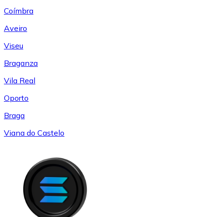
Coímbra
Aveiro
Viseu
Braganza
Vila Real
Oporto
Braga
Viana do Castelo