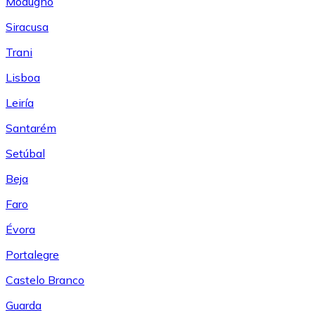
Modugno
Siracusa
Trani
Lisboa
Leiría
Santarém
Setúbal
Beja
Faro
Évora
Portalegre
Castelo Branco
Guarda