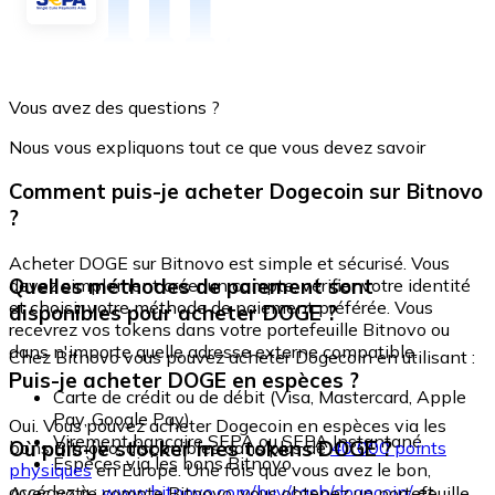
Vous avez des questions ?
Nous vous expliquons tout ce que vous devez savoir
Comment puis-je acheter Dogecoin sur Bitnovo
?
Acheter DOGE sur Bitnovo est simple et sécurisé. Vous
Quelles méthodes de paiement sont
devez simplement créer un compte, vérifier votre identité
et choisir votre méthode de paiement préférée. Vous
disponibles pour acheter DOGE ?
recevrez vos tokens dans votre portefeuille Bitnovo ou
dans n'importe quelle adresse externe compatible.
Chez Bitnovo vous pouvez acheter Dogecoin en utilisant :
Puis-je acheter DOGE en espèces ?
Carte de crédit ou de débit (Visa, Mastercard, Apple
Pay, Google Pay)
Oui. Vous pouvez acheter Dogecoin en espèces via les
Virement bancaire SEPA ou SEPA Instantané
Où puis-je stocker mes tokens DOGE ?
bons Bitnovo, disponibles dans plus de
40 000 points
Espèces via les bons Bitnovo
physiques
en Europe. Une fois que vous avez le bon,
accédez à :
www.bitnovo.com/buy/cash/dogecoin/
et
Avec votre compte Bitnovo, vous obtenez un portefeuille