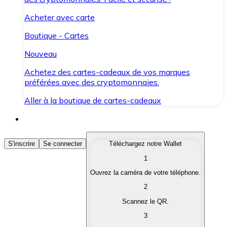
Acheter avec carte
Boutique - Cartes
Nouveau
Achetez des cartes-cadeaux de vos marques
préférées avec des cryptomonnaies.
Aller à la boutique de cartes-cadeaux
Acheter des Cryptomonnaies
S'inscrire
Se connecter
Téléchargez notre Wallet
1
Achetez les cryptomonnaies qui vous intéressent rapid
Ouvrez la caméra de votre téléphone.
Vendre des Cryptomonnaies
2
Convertissez vos cryptomonnaies en monnaie fiduciair
Scannez le QR.
3
Échanger (Swap)