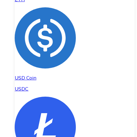
USD Coin
USDC