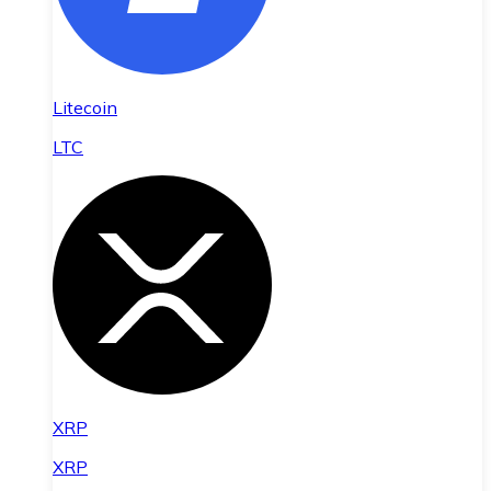
Litecoin
LTC
XRP
XRP