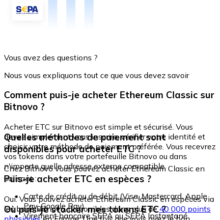
Vous avez des questions ?
Nous vous expliquons tout ce que vous devez savoir
Comment puis-je acheter Ethereum Classic sur
Bitnovo ?
Acheter ETC sur Bitnovo est simple et sécurisé. Vous
Quelles méthodes de paiement sont
devez simplement vous inscrire, vérifier votre identité et
choisir votre méthode de paiement préférée. Vous recevrez
disponibles pour acheter ETC ?
vos tokens dans votre portefeuille Bitnovo ou dans
n'importe quelle adresse externe compatible.
Chez Bitnovo vous pouvez acheter Ethereum Classic en
Puis-je acheter ETC en espèces ?
utilisant :
Carte de crédit ou de débit (Visa, Mastercard, Apple
Oui. Vous pouvez acheter Ethereum Classic en espèces via
Pay, Google Pay)
Où puis-je stocker mes tokens ETC ?
les bons Bitnovo, disponibles dans plus de
40 000 points
Virement bancaire SEPA ou SEPA Instantané
physiques
en Europe. Une fois que vous avez le bon,