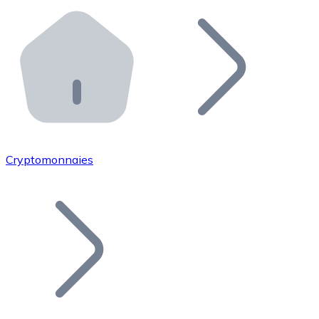
Effectuez des opérations de plus grande envergure. O
Distributeurs automatiques Bitnovo
Intégrez un ATM Bitnovo dans votre entreprise et per
API Bitnovo
Intégrez notre API dans votre écosystème.
Devenir Distributeur
Rejoignez notre réseau de distributeurs et commercialis
Cryptomonnaies
Lister un Token
Ajoutez le token de votre projet à notre service d'acha