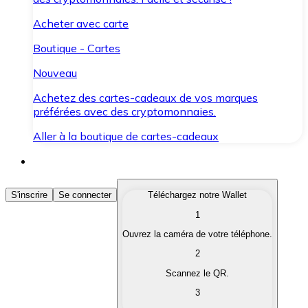
Acheter avec carte
Boutique - Cartes
Nouveau
Achetez des cartes-cadeaux de vos marques
préférées avec des cryptomonnaies.
Aller à la boutique de cartes-cadeaux
Acheter des Cryptomonnaies
S'inscrire
Se connecter
Téléchargez notre Wallet
1
Achetez les cryptomonnaies qui vous intéressent rapid
Ouvrez la caméra de votre téléphone.
Vendre des Cryptomonnaies
2
Convertissez vos cryptomonnaies en monnaie fiduciair
Scannez le QR.
3
Échanger (Swap)