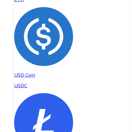
USD Coin
USDC