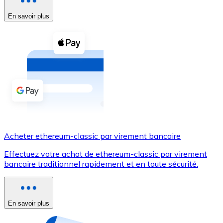
En savoir plus
Voir toutes
Coupons crypto
Achetez des cryptomonnaies en espèces et d'autres m
Acheter avec espèces
Virement SEPA
Ajoutez des fonds à votre compte Bitnovo ou effectuez 
Acheter avec virement bancaire
Acheter ethereum-classic par virement bancaire
Carte de crédit / débit
Effectuez votre achat de ethereum-classic par virement
Utilisez les cartes Visa et Mastercard pour acheter des
bancaire traditionnel rapidement et en toute sécurité.
Acheter avec carte
Boutique - Cartes
En savoir plus
Nouveau