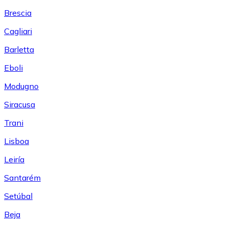
Brescia
Cagliari
Barletta
Eboli
Modugno
Siracusa
Trani
Lisboa
Leiría
Santarém
Setúbal
Beja