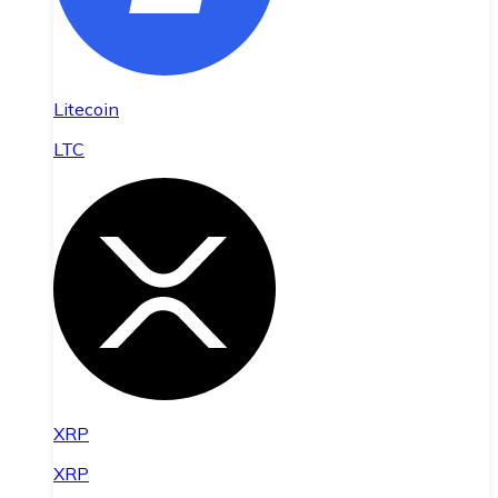
Litecoin
LTC
XRP
XRP