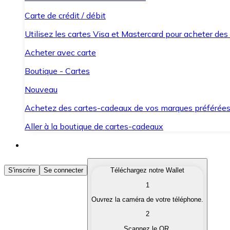
Carte de crédit / débit
Utilisez les cartes Visa et Mastercard pour acheter des
Acheter avec carte
Boutique - Cartes
Nouveau
Achetez des cartes-cadeaux de vos marques préférée
Aller à la boutique de cartes-cadeaux
Acheter des Cryptomonnaies
S'inscrire
Se connecter
Téléchargez notre Wallet
1
Achetez les cryptomonnaies qui vous intéressent rapid
Ouvrez la caméra de votre téléphone.
Vendre des Cryptomonnaies
2
Convertissez vos cryptomonnaies en monnaie fiduciair
Scannez le QR.