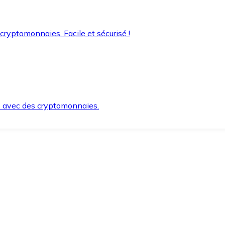
 cryptomonnaies. Facile et sécurisé !
s avec des cryptomonnaies.
ement et en toute sécurité.
e lorsque vous en avez besoin.