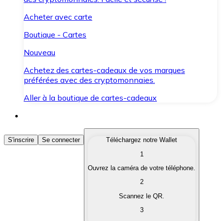
Acheter avec carte
Boutique - Cartes
Nouveau
Achetez des cartes-cadeaux de vos marques
préférées avec des cryptomonnaies.
Aller à la boutique de cartes-cadeaux
Acheter des Cryptomonnaies
S'inscrire
Se connecter
Téléchargez notre Wallet
1
Achetez les cryptomonnaies qui vous intéressent rapid
Ouvrez la caméra de votre téléphone.
Vendre des Cryptomonnaies
2
Convertissez vos cryptomonnaies en monnaie fiduciair
Scannez le QR.
3
Échanger (Swap)