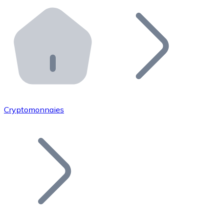
Effectuez des opérations de plus grande envergure. O
Distributeurs automatiques Bitnovo
Intégrez un ATM Bitnovo dans votre entreprise et per
API Bitnovo
Intégrez notre API dans votre écosystème.
Devenir Distributeur
Rejoignez notre réseau de distributeurs et commercialis
Cryptomonnaies
Lister un Token
Ajoutez le token de votre projet à notre service d'acha