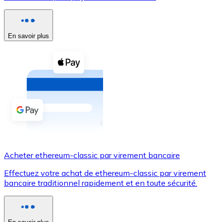
Voir toutes
Coupons crypto
En savoir plus
Achetez des cryptomonnaies en espèces et d'autres m
Acheter avec espèces
Virement SEPA
Ajoutez des fonds à votre compte Bitnovo ou effectuez 
Acheter avec virement bancaire
Carte de crédit / débit
Acheter ethereum-classic par virement bancaire
Utilisez les cartes Visa et Mastercard pour acheter des
Effectuez votre achat de ethereum-classic par virement
Acheter avec carte
bancaire traditionnel rapidement et en toute sécurité.
Boutique - Cartes
Nouveau