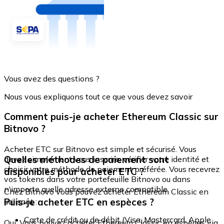
Vous avez des questions ?
Nous vous expliquons tout ce que vous devez savoir
Comment puis-je acheter Ethereum Classic sur
Bitnovo ?
Acheter ETC sur Bitnovo est simple et sécurisé. Vous
Quelles méthodes de paiement sont
devez simplement vous inscrire, vérifier votre identité et
choisir votre méthode de paiement préférée. Vous recevrez
disponibles pour acheter ETC ?
vos tokens dans votre portefeuille Bitnovo ou dans
n'importe quelle adresse externe compatible.
Chez Bitnovo vous pouvez acheter Ethereum Classic en
Puis-je acheter ETC en espèces ?
utilisant :
Carte de crédit ou de débit (Visa, Mastercard, Apple
Oui. Vous pouvez acheter Ethereum Classic en espèces via