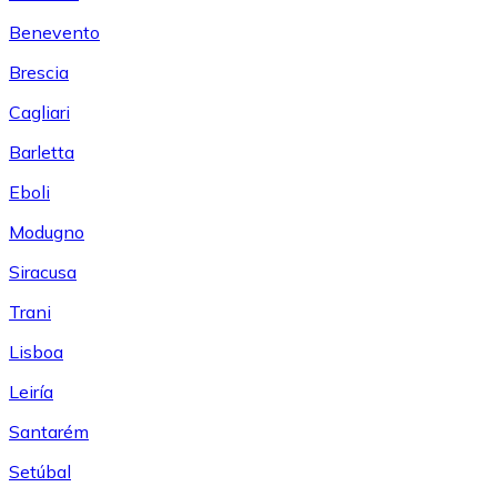
Benevento
Brescia
Cagliari
Barletta
Eboli
Modugno
Siracusa
Trani
Lisboa
Leiría
Santarém
Setúbal