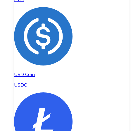
USD Coin
USDC