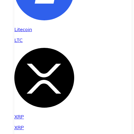
Litecoin
LTC
XRP
XRP