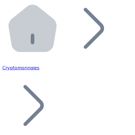
Effectuez des opérations de plus grande envergure. O
Distributeurs automatiques Bitnovo
Intégrez un ATM Bitnovo dans votre entreprise et per
API Bitnovo
Intégrez notre API dans votre écosystème.
Devenir Distributeur
Rejoignez notre réseau de distributeurs et commercialis
Cryptomonnaies
Lister un Token
Ajoutez le token de votre projet à notre service d'acha