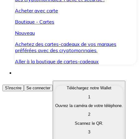
Acheter avec carte
Boutique - Cartes
Nouveau
Achetez des cartes-cadeaux de vos marques
préférées avec des cryptomonnaies.
Aller à la boutique de cartes-cadeaux
Acheter des Cryptomonnaies
S'inscrire
Se connecter
Téléchargez notre Wallet
1
Achetez les cryptomonnaies qui vous intéressent rapid
Ouvrez la caméra de votre téléphone.
Vendre des Cryptomonnaies
2
Convertissez vos cryptomonnaies en monnaie fiduciair
Scannez le QR.
3
Échanger (Swap)