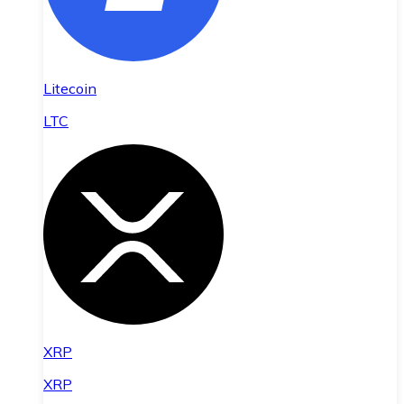
Litecoin
LTC
XRP
XRP