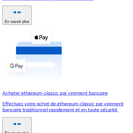
Voir toutes
Coupons crypto
En savoir plus
Achetez des cryptomonnaies en espèces et d'autres m
Acheter avec espèces
Virement SEPA
Ajoutez des fonds à votre compte Bitnovo ou effectuez 
Acheter avec virement bancaire
Carte de crédit / débit
Acheter ethereum-classic par virement bancaire
Utilisez les cartes Visa et Mastercard pour acheter des
Effectuez votre achat de ethereum-classic par virement
Acheter avec carte
bancaire traditionnel rapidement et en toute sécurité.
Boutique - Cartes
Nouveau