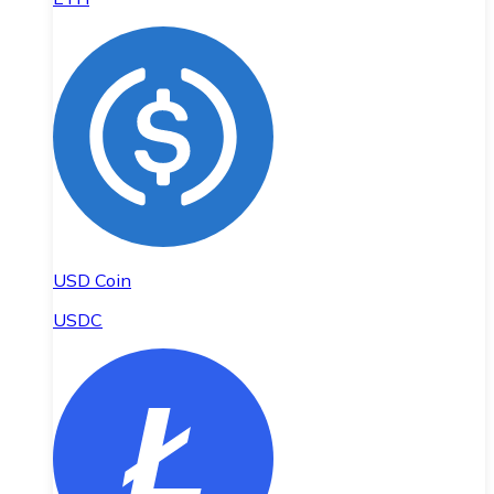
USD Coin
USDC