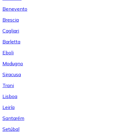
Benevento
Brescia
Cagliari
Barletta
Eboli
Modugno
Siracusa
Trani
Lisboa
Leiría
Santarém
Setúbal