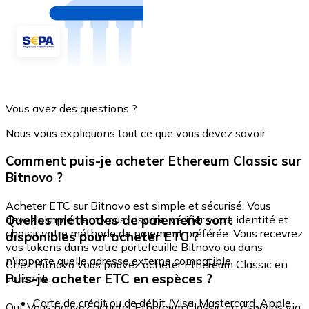
Vous avez des questions ?
Nous vous expliquons tout ce que vous devez savoir
Comment puis-je acheter Ethereum Classic sur
Bitnovo ?
Acheter ETC sur Bitnovo est simple et sécurisé. Vous
Quelles méthodes de paiement sont
devez simplement vous inscrire, vérifier votre identité et
choisir votre méthode de paiement préférée. Vous recevrez
disponibles pour acheter ETC ?
vos tokens dans votre portefeuille Bitnovo ou dans
n'importe quelle adresse externe compatible.
Chez Bitnovo vous pouvez acheter Ethereum Classic en
Puis-je acheter ETC en espèces ?
utilisant :
Carte de crédit ou de débit (Visa, Mastercard, Apple
Oui. Vous pouvez acheter Ethereum Classic en espèces via