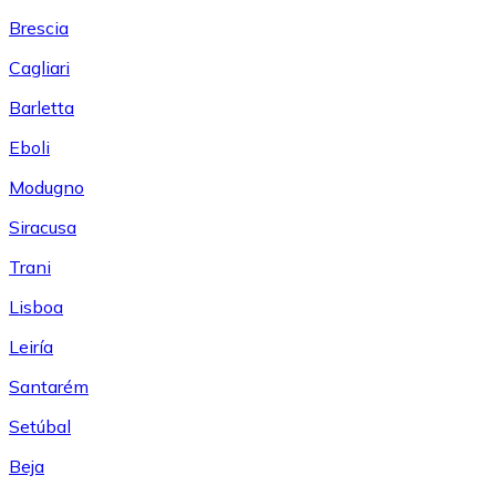
Brescia
Cagliari
Barletta
Eboli
Modugno
Siracusa
Trani
Lisboa
Leiría
Santarém
Setúbal
Beja