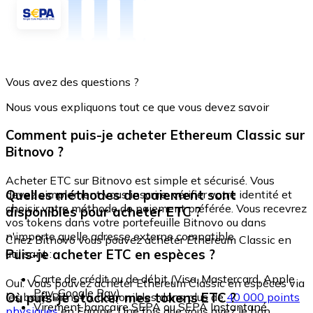
Vous avez des questions ?
Nous vous expliquons tout ce que vous devez savoir
Comment puis-je acheter Ethereum Classic sur
Bitnovo ?
Acheter ETC sur Bitnovo est simple et sécurisé. Vous
Quelles méthodes de paiement sont
devez simplement vous inscrire, vérifier votre identité et
choisir votre méthode de paiement préférée. Vous recevrez
disponibles pour acheter ETC ?
vos tokens dans votre portefeuille Bitnovo ou dans
n'importe quelle adresse externe compatible.
Chez Bitnovo vous pouvez acheter Ethereum Classic en
Puis-je acheter ETC en espèces ?
utilisant :
Carte de crédit ou de débit (Visa, Mastercard, Apple
Oui. Vous pouvez acheter Ethereum Classic en espèces via
Pay, Google Pay)
Où puis-je stocker mes tokens ETC ?
les bons Bitnovo, disponibles dans plus de
40 000 points
Virement bancaire SEPA ou SEPA Instantané
physiques
en Europe. Une fois que vous avez le bon,