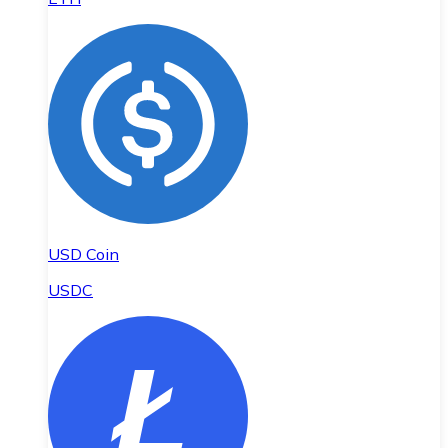
USD Coin
USDC