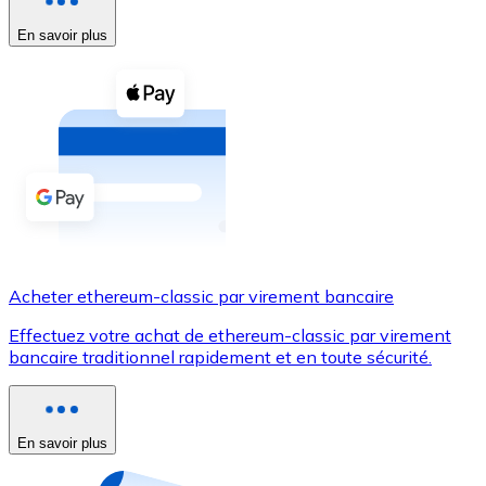
En savoir plus
Voir toutes
Coupons crypto
Achetez des cryptomonnaies en espèces et d'autres m
Acheter avec espèces
Virement SEPA
Ajoutez des fonds à votre compte Bitnovo ou effectuez 
Acheter avec virement bancaire
Acheter ethereum-classic par virement bancaire
Carte de crédit / débit
Effectuez votre achat de ethereum-classic par virement
Utilisez les cartes Visa et Mastercard pour acheter des
bancaire traditionnel rapidement et en toute sécurité.
Acheter avec carte
Boutique - Cartes
En savoir plus
Nouveau