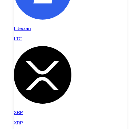
Litecoin
LTC
XRP
XRP