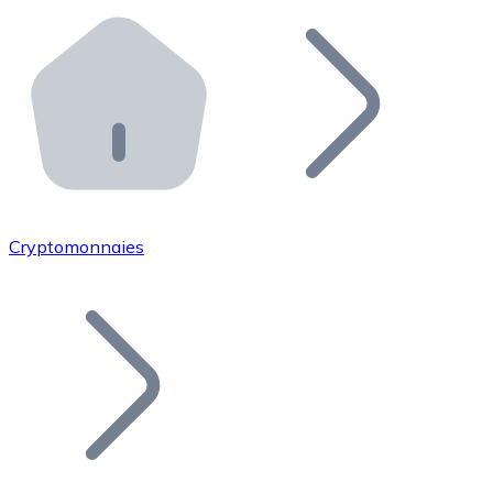
Effectuez des opérations de plus grande envergure. O
Distributeurs automatiques Bitnovo
Intégrez un ATM Bitnovo dans votre entreprise et per
API Bitnovo
Intégrez notre API dans votre écosystème.
Devenir Distributeur
Rejoignez notre réseau de distributeurs et commercialis
Cryptomonnaies
Lister un Token
Ajoutez le token de votre projet à notre service d'acha