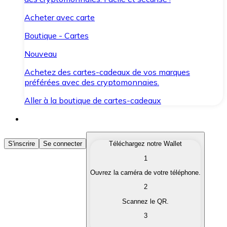
Acheter avec carte
Boutique - Cartes
Nouveau
Achetez des cartes-cadeaux de vos marques
préférées avec des cryptomonnaies.
Aller à la boutique de cartes-cadeaux
Acheter des Cryptomonnaies
S'inscrire
Se connecter
Téléchargez notre Wallet
1
Achetez les cryptomonnaies qui vous intéressent rapid
Ouvrez la caméra de votre téléphone.
Vendre des Cryptomonnaies
2
Convertissez vos cryptomonnaies en monnaie fiduciair
Scannez le QR.
3
Échanger (Swap)