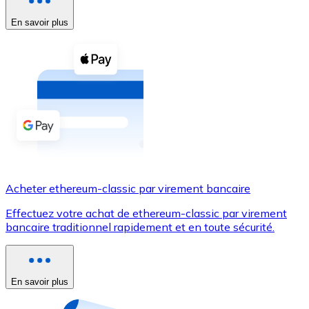
En savoir plus
Voir toutes
Coupons crypto
Achetez des cryptomonnaies en espèces et d'autres m
Acheter avec espèces
Virement SEPA
Ajoutez des fonds à votre compte Bitnovo ou effectuez 
Acheter avec virement bancaire
Acheter ethereum-classic par virement bancaire
Carte de crédit / débit
Effectuez votre achat de ethereum-classic par virement
Utilisez les cartes Visa et Mastercard pour acheter des
bancaire traditionnel rapidement et en toute sécurité.
Acheter avec carte
Boutique - Cartes
En savoir plus
Nouveau