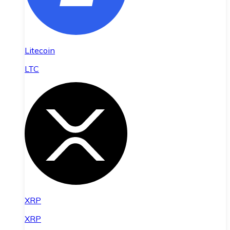
Litecoin
LTC
XRP
XRP