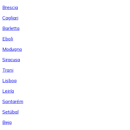
Brescia
Cagliari
Barletta
Eboli
Modugno
Siracusa
Trani
Lisboa
Leiría
Santarém
Setúbal
Beja