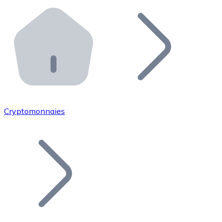
Effectuez des opérations de plus grande envergure. O
Distributeurs automatiques Bitnovo
Intégrez un ATM Bitnovo dans votre entreprise et per
API Bitnovo
Intégrez notre API dans votre écosystème.
Devenir Distributeur
Rejoignez notre réseau de distributeurs et commercialis
Cryptomonnaies
Lister un Token
Ajoutez le token de votre projet à notre service d'acha