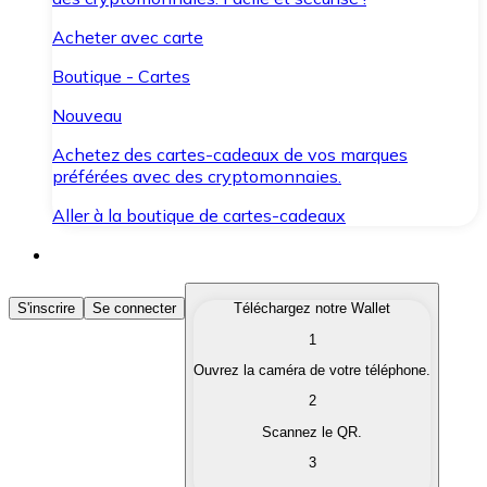
Acheter avec carte
Boutique - Cartes
Nouveau
Achetez des cartes-cadeaux de vos marques
préférées avec des cryptomonnaies.
Aller à la boutique de cartes-cadeaux
Acheter des Cryptomonnaies
S'inscrire
Se connecter
Téléchargez notre Wallet
1
Achetez les cryptomonnaies qui vous intéressent rapid
Ouvrez la caméra de votre téléphone.
Vendre des Cryptomonnaies
2
Convertissez vos cryptomonnaies en monnaie fiduciair
Scannez le QR.
3
Échanger (Swap)