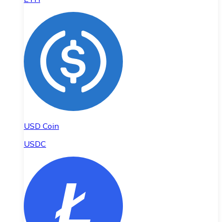
USD Coin
USDC