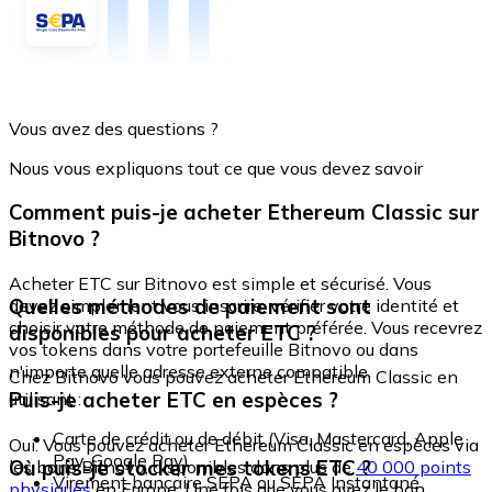
Vous avez des questions ?
Nous vous expliquons tout ce que vous devez savoir
Comment puis-je acheter Ethereum Classic sur
Bitnovo ?
Acheter ETC sur Bitnovo est simple et sécurisé. Vous
Quelles méthodes de paiement sont
devez simplement vous inscrire, vérifier votre identité et
choisir votre méthode de paiement préférée. Vous recevrez
disponibles pour acheter ETC ?
vos tokens dans votre portefeuille Bitnovo ou dans
n'importe quelle adresse externe compatible.
Chez Bitnovo vous pouvez acheter Ethereum Classic en
Puis-je acheter ETC en espèces ?
utilisant :
Carte de crédit ou de débit (Visa, Mastercard, Apple
Oui. Vous pouvez acheter Ethereum Classic en espèces via
Pay, Google Pay)
Où puis-je stocker mes tokens ETC ?
les bons Bitnovo, disponibles dans plus de
40 000 points
Virement bancaire SEPA ou SEPA Instantané
physiques
en Europe. Une fois que vous avez le bon,