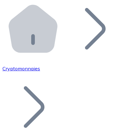
Effectuez des opérations de plus grande envergure. O
Distributeurs automatiques Bitnovo
Intégrez un ATM Bitnovo dans votre entreprise et per
API Bitnovo
Intégrez notre API dans votre écosystème.
Devenir Distributeur
Rejoignez notre réseau de distributeurs et commercialis
Cryptomonnaies
Lister un Token
Ajoutez le token de votre projet à notre service d'acha