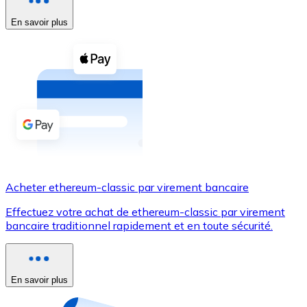
En savoir plus
Voir toutes
Coupons crypto
Achetez des cryptomonnaies en espèces et d'autres m
Acheter avec espèces
Virement SEPA
Ajoutez des fonds à votre compte Bitnovo ou effectuez 
Acheter avec virement bancaire
Acheter ethereum-classic par virement bancaire
Carte de crédit / débit
Effectuez votre achat de ethereum-classic par virement
Utilisez les cartes Visa et Mastercard pour acheter des
bancaire traditionnel rapidement et en toute sécurité.
Acheter avec carte
Boutique - Cartes
En savoir plus
Nouveau