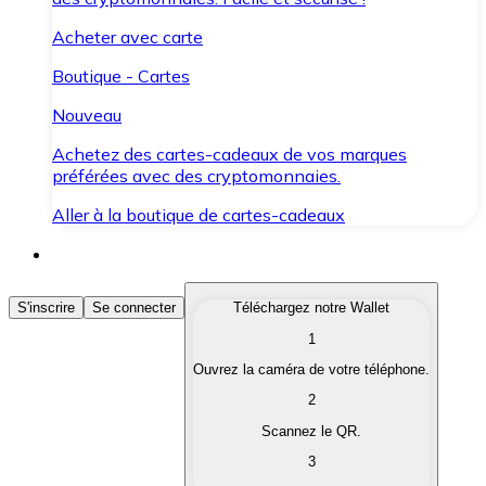
Acheter avec carte
Boutique - Cartes
Nouveau
Achetez des cartes-cadeaux de vos marques
préférées avec des cryptomonnaies.
Aller à la boutique de cartes-cadeaux
Acheter des Cryptomonnaies
S'inscrire
Se connecter
Téléchargez notre Wallet
1
Achetez les cryptomonnaies qui vous intéressent rapid
Ouvrez la caméra de votre téléphone.
Vendre des Cryptomonnaies
2
Convertissez vos cryptomonnaies en monnaie fiduciair
Scannez le QR.
3
Échanger (Swap)