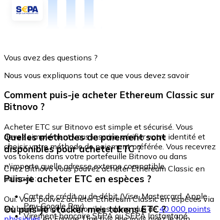
Vous avez des questions ?
Nous vous expliquons tout ce que vous devez savoir
Comment puis-je acheter Ethereum Classic sur
Bitnovo ?
Acheter ETC sur Bitnovo est simple et sécurisé. Vous
Quelles méthodes de paiement sont
devez simplement vous inscrire, vérifier votre identité et
choisir votre méthode de paiement préférée. Vous recevrez
disponibles pour acheter ETC ?
vos tokens dans votre portefeuille Bitnovo ou dans
n'importe quelle adresse externe compatible.
Chez Bitnovo vous pouvez acheter Ethereum Classic en
Puis-je acheter ETC en espèces ?
utilisant :
Carte de crédit ou de débit (Visa, Mastercard, Apple
Oui. Vous pouvez acheter Ethereum Classic en espèces via
Pay, Google Pay)
Où puis-je stocker mes tokens ETC ?
les bons Bitnovo, disponibles dans plus de
40 000 points
Virement bancaire SEPA ou SEPA Instantané
physiques
en Europe. Une fois que vous avez le bon,