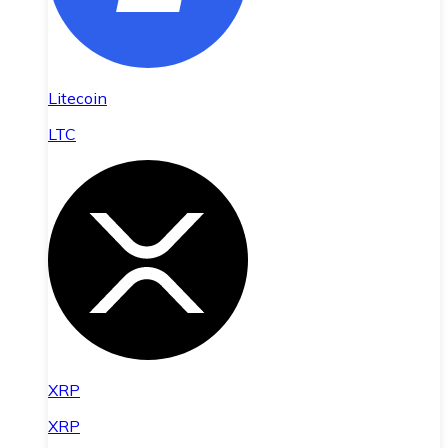
Litecoin
LTC
XRP
XRP