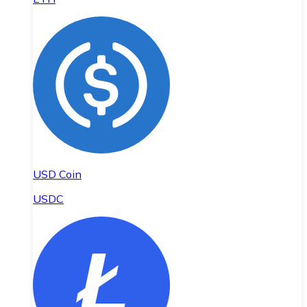
USD Coin
USDC