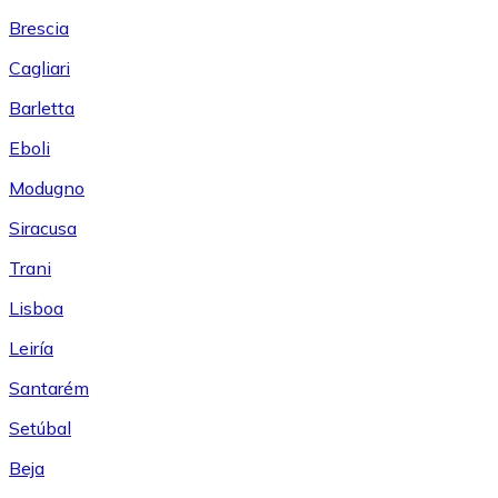
Brescia
Cagliari
Barletta
Eboli
Modugno
Siracusa
Trani
Lisboa
Leiría
Santarém
Setúbal
Beja