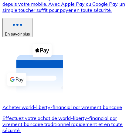
depuis votre mobile. Avec Apple Pay ou Google Pay, un
simple toucher suffit pour payer en toute sécurité.
Voir toutes
Coupons crypto
Achetez des cryptomonnaies en espèces et d'autres m
En savoir plus
Acheter avec espèces
Virement SEPA
Ajoutez des fonds à votre compte Bitnovo ou effectuez 
Acheter avec virement bancaire
Carte de crédit / débit
Utilisez les cartes Visa et Mastercard pour acheter des
Acheter world-liberty-financial par virement bancaire
Acheter avec carte
Effectuez votre achat de world-liberty-financial par
Boutique - Cartes
virement bancaire traditionnel rapidement et en toute
sécurité.
Nouveau