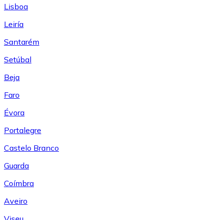
Lisboa
Leiría
Santarém
Setúbal
Beja
Faro
Évora
Portalegre
Castelo Branco
Guarda
Coímbra
Aveiro
Viseu