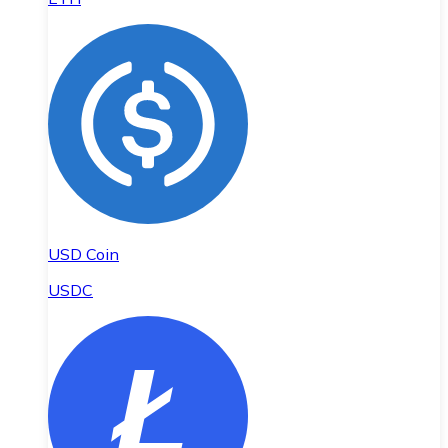
USD Coin
USDC