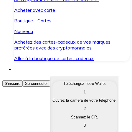
Acheter avec carte
Boutique - Cartes
Nouveau
Achetez des cartes-cadeaux de vos marques
préférées avec des cryptomonnaies.
Aller à la boutique de cartes-cadeaux
Acheter des Cryptomonnaies
S'inscrire
Se connecter
Téléchargez notre Wallet
1
Achetez les cryptomonnaies qui vous intéressent rapid
Ouvrez la caméra de votre téléphone.
Vendre des Cryptomonnaies
2
Convertissez vos cryptomonnaies en monnaie fiduciair
Scannez le QR.
3
Échanger (Swap)