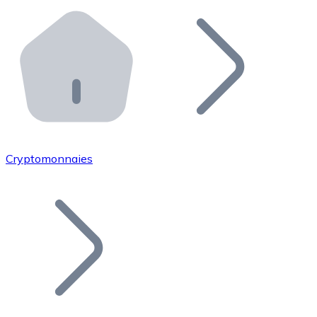
Effectuez des opérations de plus grande envergure. O
Distributeurs automatiques Bitnovo
Intégrez un ATM Bitnovo dans votre entreprise et per
API Bitnovo
Intégrez notre API dans votre écosystème.
Devenir Distributeur
Rejoignez notre réseau de distributeurs et commercialis
Cryptomonnaies
Lister un Token
Ajoutez le token de votre projet à notre service d'acha