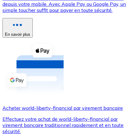
depuis votre mobile. Avec Apple Pay ou Google Pay, un
simple toucher suffit pour payer en toute sécurité.
Voir toutes
Coupons crypto
Achetez des cryptomonnaies en espèces et d'autres m
En savoir plus
Acheter avec espèces
Virement SEPA
Ajoutez des fonds à votre compte Bitnovo ou effectuez 
Acheter avec virement bancaire
Carte de crédit / débit
Utilisez les cartes Visa et Mastercard pour acheter des
Acheter world-liberty-financial par virement bancaire
Acheter avec carte
Effectuez votre achat de world-liberty-financial par
Boutique - Cartes
virement bancaire traditionnel rapidement et en toute
sécurité.
Nouveau