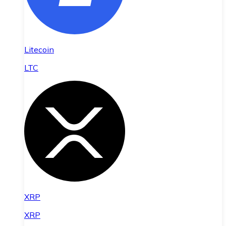
Litecoin
LTC
XRP
XRP