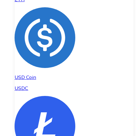
USD Coin
USDC