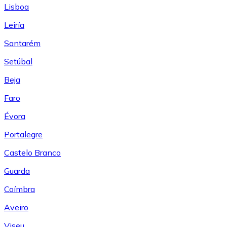
Lisboa
Leiría
Santarém
Setúbal
Beja
Faro
Évora
Portalegre
Castelo Branco
Guarda
Coímbra
Aveiro
Viseu