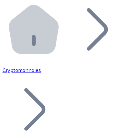
Effectuez des opérations de plus grande envergure. O
Distributeurs automatiques Bitnovo
Intégrez un ATM Bitnovo dans votre entreprise et per
API Bitnovo
Intégrez notre API dans votre écosystème.
Devenir Distributeur
Rejoignez notre réseau de distributeurs et commercialis
Cryptomonnaies
Lister un Token
Ajoutez le token de votre projet à notre service d'acha