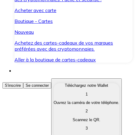
Acheter avec carte
Boutique - Cartes
Nouveau
Achetez des cartes-cadeaux de vos marques
préférées avec des cryptomonnaies.
Aller à la boutique de cartes-cadeaux
Acheter des Cryptomonnaies
S'inscrire
Se connecter
Téléchargez notre Wallet
1
Achetez les cryptomonnaies qui vous intéressent rapid
Ouvrez la caméra de votre téléphone.
Vendre des Cryptomonnaies
2
Convertissez vos cryptomonnaies en monnaie fiduciair
Scannez le QR.
3
Échanger (Swap)