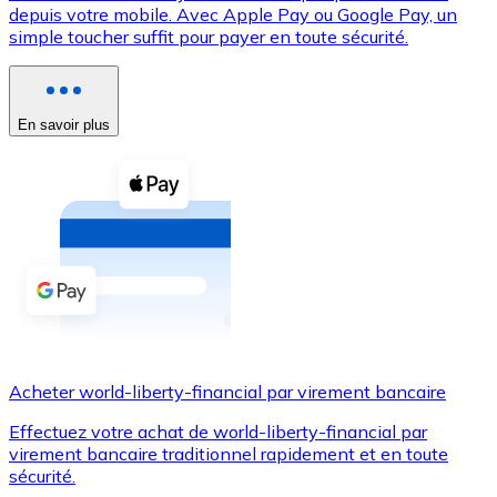
depuis votre mobile. Avec Apple Pay ou Google Pay, un
simple toucher suffit pour payer en toute sécurité.
Voir toutes
Coupons crypto
Achetez des cryptomonnaies en espèces et d'autres m
En savoir plus
Acheter avec espèces
Virement SEPA
Ajoutez des fonds à votre compte Bitnovo ou effectuez 
Acheter avec virement bancaire
Carte de crédit / débit
Utilisez les cartes Visa et Mastercard pour acheter des
Acheter world-liberty-financial par virement bancaire
Acheter avec carte
Effectuez votre achat de world-liberty-financial par
Boutique - Cartes
virement bancaire traditionnel rapidement et en toute
sécurité.
Nouveau