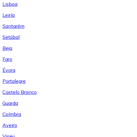
Lisboa
Leiría
Santarém
Setúbal
Beja
Faro
Évora
Portalegre
Castelo Branco
Guarda
Coímbra
Aveiro
Viseu