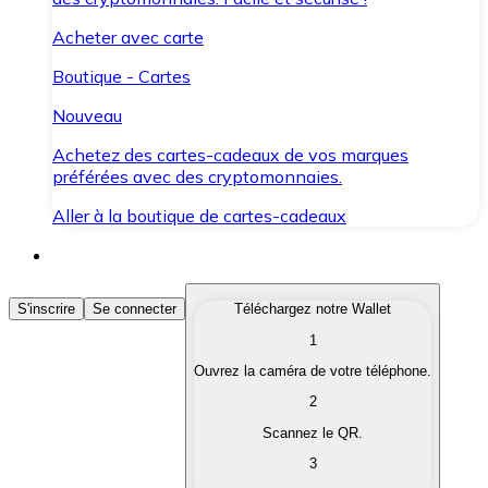
Acheter avec carte
Boutique - Cartes
Nouveau
Achetez des cartes-cadeaux de vos marques
préférées avec des cryptomonnaies.
Aller à la boutique de cartes-cadeaux
Acheter des Cryptomonnaies
S'inscrire
Se connecter
Téléchargez notre Wallet
1
Achetez les cryptomonnaies qui vous intéressent rapid
Ouvrez la caméra de votre téléphone.
Vendre des Cryptomonnaies
2
Convertissez vos cryptomonnaies en monnaie fiduciair
Scannez le QR.
3
Échanger (Swap)