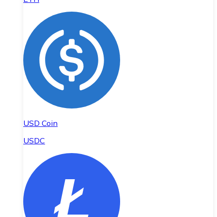
USD Coin
USDC