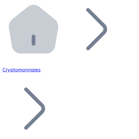
Effectuez des opérations de plus grande envergure. O
Distributeurs automatiques Bitnovo
Intégrez un ATM Bitnovo dans votre entreprise et per
API Bitnovo
Intégrez notre API dans votre écosystème.
Devenir Distributeur
Rejoignez notre réseau de distributeurs et commercialis
Cryptomonnaies
Lister un Token
Ajoutez le token de votre projet à notre service d'acha