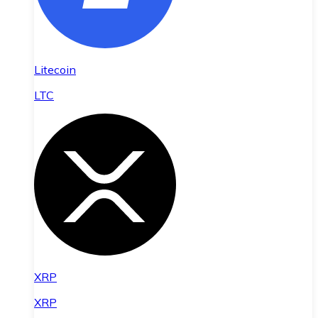
Litecoin
LTC
XRP
XRP