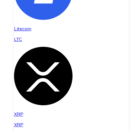
Litecoin
LTC
XRP
XRP