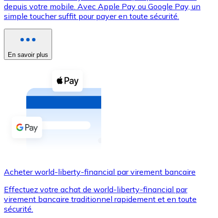
depuis votre mobile. Avec Apple Pay ou Google Pay, un
simple toucher suffit pour payer en toute sécurité.
Voir toutes
Coupons crypto
Achetez des cryptomonnaies en espèces et d'autres m
En savoir plus
Acheter avec espèces
Virement SEPA
Ajoutez des fonds à votre compte Bitnovo ou effectuez 
Acheter avec virement bancaire
Carte de crédit / débit
Utilisez les cartes Visa et Mastercard pour acheter des
Acheter world-liberty-financial par virement bancaire
Acheter avec carte
Effectuez votre achat de world-liberty-financial par
Boutique - Cartes
virement bancaire traditionnel rapidement et en toute
sécurité.
Nouveau