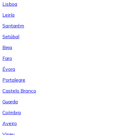
Lisboa
Leiría
Santarém
Setúbal
Beja
Faro
Évora
Portalegre
Castelo Branco
Guarda
Coímbra
Aveiro
Viseu