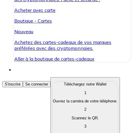
Acheter avec carte
Boutique - Cartes
Nouveau
Achetez des cartes-cadeaux de vos marques
préférées avec des cryptomonnaies.
Aller à la boutique de cartes-cadeaux
Acheter des Cryptomonnaies
S'inscrire
Se connecter
Téléchargez notre Wallet
1
Achetez les cryptomonnaies qui vous intéressent rapid
Ouvrez la caméra de votre téléphone.
Vendre des Cryptomonnaies
2
Convertissez vos cryptomonnaies en monnaie fiduciair
Scannez le QR.
3
Échanger (Swap)