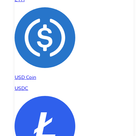
USD Coin
USDC