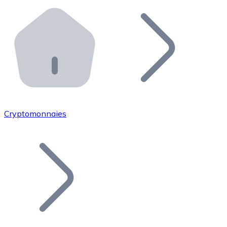
Effectuez des opérations de plus grande envergure. O
Distributeurs automatiques Bitnovo
Intégrez un ATM Bitnovo dans votre entreprise et per
API Bitnovo
Intégrez notre API dans votre écosystème.
Devenir Distributeur
Rejoignez notre réseau de distributeurs et commercialis
Cryptomonnaies
Lister un Token
Ajoutez le token de votre projet à notre service d'acha