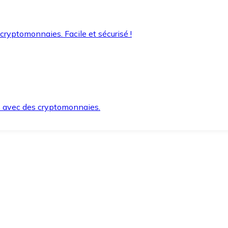
 cryptomonnaies. Facile et sécurisé !
s avec des cryptomonnaies.
ement et en toute sécurité.
e lorsque vous en avez besoin.