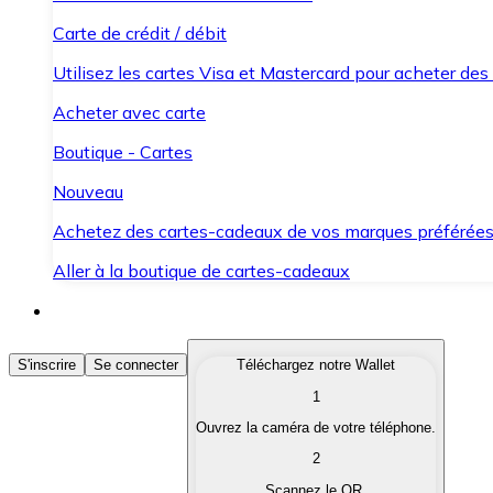
Carte de crédit / débit
Utilisez les cartes Visa et Mastercard pour acheter des
Acheter avec carte
Boutique - Cartes
Nouveau
Achetez des cartes-cadeaux de vos marques préférée
Aller à la boutique de cartes-cadeaux
Acheter des Cryptomonnaies
S'inscrire
Se connecter
Téléchargez notre Wallet
1
Achetez les cryptomonnaies qui vous intéressent rapid
Ouvrez la caméra de votre téléphone.
Vendre des Cryptomonnaies
2
Convertissez vos cryptomonnaies en monnaie fiduciair
Scannez le QR.